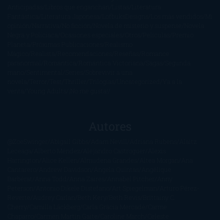
Anticipadas
Libros que enganchan
Listas
Literatura
Fantástica
Literatura Japonesa
LofbuksDesigns
Los más vendidos
Mi
opinión
Narrativa
No ficción
Novela de misterio y suspense
Novela
Negra y Policiaca
Ocasiones especiales
Otros
Películas
Premio
Planeta
Próximas Publicaciones
Realismo
Mágico
Realista
Recomendaciones
Reseñas
Romance
paranormal
Romántica
Romántica Victoriana
Sagas
Segunda
mano
Sentimental
Series
Sobrevivir a una
novela
Terror
Test
Thriller
Trilogías
Uncategorized
Ya a la
venta
Young Adults
¡No me gusta!
Autores
@ZoeSwinger
Abigail Gibbs
Adam Nevill
Adriana Rubens
Alaitz
Leceaga
Alberto Méndez
Alejandro Castroguer
Alexis
Harrington
Alice Kellen
Almudena Grandes
Altea Morgan
Ana
Cantarero
Andrew Davidson
Ángela Quintas
Angélique
Barbérat
Anna Todd
Anna Zaires
Annabel Pitcher
Anny
Peterson
Antonio Dikele Distefano
Art Spiegelman
Arturo Pérez-
Reverte
Audrey Carlan
Beth Kery
Beth Revis
Brittainy C.
Cherry
Camilla Läckberg
Carla Gràcia Mercadé
Carme
Chaparro
Carmen Martín Gaite
Caroline March
Celeste