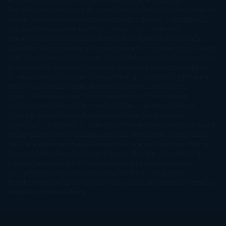
Hamilton
Lauren Groff
Lauren Oliver
Lauren Willig
Leisa
Rayven
Lena Valenti
Leylah Attar
Liane Moriarty
Lidia Herbada
Lisa
Jewell
Lisa Kleypas
Lucía Etxebarria
Luz Gabás
M. J. Arlidge
M.C.
Andrews
Macarena Berlín
Malin Persson Giolito
Marcello
Simoni
María Dueñas
Marian Keyes
Marie Rutkoski
Mario Vagas
Llosa
Marta Estrada
Marta Francés
Marta Quintín
Max Brooks
Megan
Hart
Megan Maxwell
Mercedes Pinto Maldonado
Mia Sheridan
Milan
Kundera
Milly Johnson
Moderna de Pueblo
Mónica Carillo
Mónica
Gutiérrez
Mónica Vázquez
Naiara Domínguez
Nalini Singh
Naomi
Novik
Neil Gaiman
Nicolas Barreau
Nicole Williams
Noelia
Amarillo
Pamela Aidan
Patrick Ness
Patrick Rothfuss
Paul
Auster
Paula Hawkins
Pauline Réage
Paullina Simons
Rachel
Gibson
Rainbow Rowell
Raine Miller
Robin Schone
Robin
Scoresby
Ruth Ware
S. J. Hooks
Sally Thorne
Sam Savage
Samantha
Young
Sandra Brown
Sara Ballarín
Sara Mesa
Sarah J. Maas
Sarah
Lark
Sarah MacLean
Saray García
Shari Lapena
Shea Olsen
Sherry
Thomas
Sophie Hannah
Sophie Kinsella
Stephen Chbosky
Stieg
Larsson
Susan Elizabeth Phillips
Susanna Kearsley
Suzanne
Collins
Sylvain Reynard
Sylvia Day
Tabitha Suzuma
Terry
Pratchett
Tracey Garvis Graves
Valerio Massimo Manfredi
Veronica
Rossi
Xuso Jones
Zahara