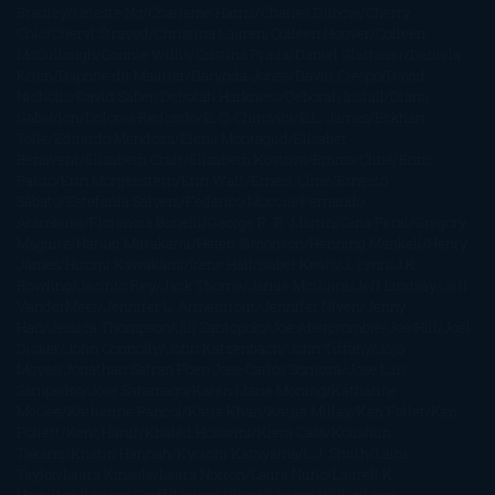
Bradley
Celeste Ng
Charlaine Harris
Charles Dubow
Cherry
Chic
Cheryl Strayed
Christina Lauren
Colleen Hoover
Colleen
McCullough
Connie Willis
Cristina Prada
Daniel Glattauer
Daniela
Krien
Daphne du Maurier
Darynda Jones
David Crespo
David
Nicholls
David Safier
Deborah Harkness
Deborah Install
Diana
Gabaldon
Dolores Redondo
E. O. Chirovici
E.L. James
Eckhart
Tolle
Eduardo Mendoza
Elena Montagud
Elísabet
Benavent
Elisabeth Craft
Elisabeth Kostova
Emma Cline
Enric
Pardo
Erin Morgenstern
Erin Watt
Ernest Cline
Ernesto
Sábato
Estefanía Salyers
Federico Moccia
Fernando
Aramburu
Florencia Bonelli
George R. R. Martin
Gina Peral
Gregory
Maguire
Haruki Murakami
Helen Simonson
Henning Mankell
Henry
James
Hiromi Kawakami
Irene Hall
Isabel Keats
J. Lynn
J.K.
Rowling
Jacinto Rey
Jack Thorne
Jamie McGuire
Jeff Lindsay
Jeff
VanderMeer
Jennifer L. Armentrout
Jennifer Niven
Jenny
Han
Jessica Thompson
Jill Santopolo
Joe Abercrombie
Joe Hill
Joël
Dicker
John Connolly
John Katzenbach
John Tiffany
Jojo
Moyes
Jonathan Safran Foer
Jose Carlos Somoza
Jose Luis
Sampedro
José Saramago
Karen Marie Moning
Katharine
McGee
Katherine Pancol
Katie Khan
Katjia Millay
Ken Follet
Ken
Follett
Kent Haruf
Khaled Hosseini
Kiera Cass
Koushun
Takami
Kristin Hannah
Kyoichi Katayama
L.J. Smith
Laini
Taylor
Laura Kinsale
Laura Norton
Laura Nuño
Laurell K.