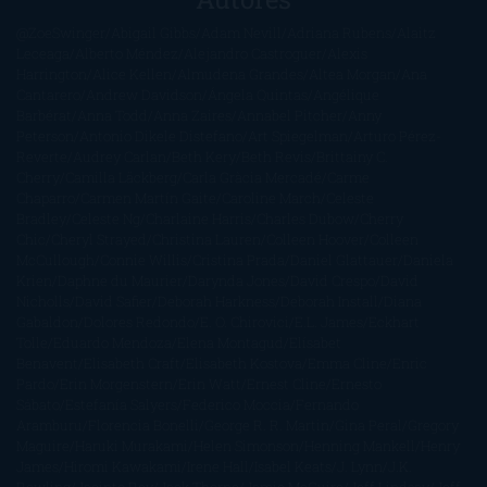
@ZoeSwinger
Abigail Gibbs
Adam Nevill
Adriana Rubens
Alaitz
Leceaga
Alberto Méndez
Alejandro Castroguer
Alexis
Harrington
Alice Kellen
Almudena Grandes
Altea Morgan
Ana
Cantarero
Andrew Davidson
Ángela Quintas
Angélique
Barbérat
Anna Todd
Anna Zaires
Annabel Pitcher
Anny
Peterson
Antonio Dikele Distefano
Art Spiegelman
Arturo Pérez-
Reverte
Audrey Carlan
Beth Kery
Beth Revis
Brittainy C.
Cherry
Camilla Läckberg
Carla Gràcia Mercadé
Carme
Chaparro
Carmen Martín Gaite
Caroline March
Celeste
Bradley
Celeste Ng
Charlaine Harris
Charles Dubow
Cherry
Chic
Cheryl Strayed
Christina Lauren
Colleen Hoover
Colleen
McCullough
Connie Willis
Cristina Prada
Daniel Glattauer
Daniela
Krien
Daphne du Maurier
Darynda Jones
David Crespo
David
Nicholls
David Safier
Deborah Harkness
Deborah Install
Diana
Gabaldon
Dolores Redondo
E. O. Chirovici
E.L. James
Eckhart
Tolle
Eduardo Mendoza
Elena Montagud
Elísabet
Benavent
Elisabeth Craft
Elisabeth Kostova
Emma Cline
Enric
Pardo
Erin Morgenstern
Erin Watt
Ernest Cline
Ernesto
Sábato
Estefanía Salyers
Federico Moccia
Fernando
Aramburu
Florencia Bonelli
George R. R. Martin
Gina Peral
Gregory
Maguire
Haruki Murakami
Helen Simonson
Henning Mankell
Henry
James
Hiromi Kawakami
Irene Hall
Isabel Keats
J. Lynn
J.K.