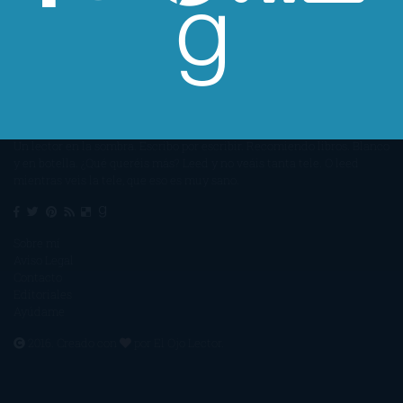
Un lector en la sombra. Escribo por escribir. Recomiendo libros. Blanco
y en botella. ¿Qué queréis más? Leed y no veáis tanta tele. O leed
mientras veis la tele, que eso es muy sano.
Sobre mí
Aviso Legal
Contacto
Editoriales
Ayúdame
2016. Creado con
por
El Ojo Lector
.