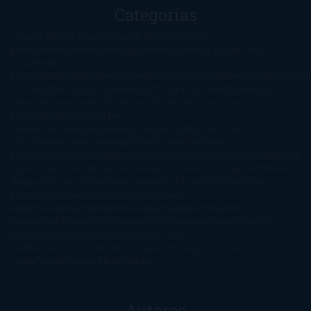
Categorías
1-Star
2-Stars
3-Stars
4-Stars
5-Stars
Artículos
periodísticos
Aventuras
Blog
Canción de Hielo y Fuego
Chick-
Lit
Ciencia
Ficción
Clásicos
Colaboraciones
Comic
Concursos
Crecemos
Descarga
del libro
Drama
Duda Gramatical
El Ojo de Sauron
El poema de la
semana
Encuestas
Erótica
Especiales
Fantasía y Ciencia
Ficción
Feeling Good
Hay
vida
Histórica
Humor
Infantil
Intriga
Juvenil
Lecturas
Anticipadas
Libros que enganchan
Listas
Literatura
Fantástica
Literatura Japonesa
LofbuksDesigns
Los más vendidos
Mi
opinión
Narrativa
No ficción
Novela de misterio y suspense
Novela
Negra y Policiaca
Ocasiones especiales
Otros
Películas
Premio
Planeta
Próximas Publicaciones
Realismo
Mágico
Realista
Recomendaciones
Reseñas
Romance
paranormal
Romántica
Romántica Victoriana
Sagas
Segunda
mano
Sentimental
Series
Sobrevivir a una
novela
Terror
Test
Thriller
Trilogías
Uncategorized
Ya a la
venta
Young Adults
¡No me gusta!
Autores