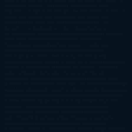
Rowling
Jacinto Rey
Jack Thorne
Jamie McGuire
Jeff Lindsay
Jeff
VanderMeer
Jennifer L. Armentrout
Jennifer Niven
Jenny
Han
Jessica Thompson
Jill Santopolo
Joe Abercrombie
Joe Hill
Joël
Dicker
John Connolly
John Katzenbach
John Tiffany
Jojo
Moyes
Jonathan Safran Foer
Jose Carlos Somoza
Jose Luis
Sampedro
José Saramago
Karen Marie Moning
Katharine
McGee
Katherine Pancol
Katie Khan
Katjia Millay
Ken Follet
Ken
Follett
Kent Haruf
Khaled Hosseini
Kiera Cass
Koushun
Takami
Kristin Hannah
Kyoichi Katayama
L.J. Smith
Laini
Taylor
Laura Kinsale
Laura Norton
Laura Nuño
Laurell K.
Hamilton
Lauren Groff
Lauren Oliver
Lauren Willig
Leisa
Rayven
Lena Valenti
Leylah Attar
Liane Moriarty
Lidia Herbada
Lisa
Jewell
Lisa Kleypas
Lucía Etxebarria
Luz Gabás
M. J. Arlidge
M.C.
Andrews
Macarena Berlín
Malin Persson Giolito
Marcello
Simoni
María Dueñas
Marian Keyes
Marie Rutkoski
Mario Vagas
Llosa
Marta Estrada
Marta Francés
Marta Quintín
Max Brooks
Megan
Hart
Megan Maxwell
Mercedes Pinto Maldonado
Mia Sheridan
Milan
Kundera
Milly Johnson
Moderna de Pueblo
Mónica Carillo
Mónica
Gutiérrez
Mónica Vázquez
Naiara Domínguez
Nalini Singh
Naomi
Novik
Neil Gaiman
Nicolas Barreau
Nicole Williams
Noelia
Amarillo
Pamela Aidan
Patrick Ness
Patrick Rothfuss
Paul
Auster
Paula Hawkins
Pauline Réage
Paullina Simons
Rachel
Gibson
Rainbow Rowell
Raine Miller
Robin Schone
Robin
Scoresby
Ruth Ware
S. J. Hooks
Sally Thorne
Sam Savage
Samantha