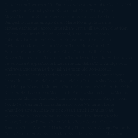
Han
Jessica Thompson
Jill Santopolo
Joe Abercrombie
Joe Hill
Joël
Dicker
John Connolly
John Katzenbach
John Tiffany
Jojo
Moyes
Jonathan Safran Foer
Jose Carlos Somoza
Jose Luis
Sampedro
José Saramago
Karen Marie Moning
Katharine
McGee
Katherine Pancol
Katie Khan
Katjia Millay
Ken Follet
Ken
Follett
Kent Haruf
Khaled Hosseini
Kiera Cass
Koushun
Takami
Kristin Hannah
Kyoichi Katayama
L.J. Smith
Laini
Taylor
Laura Kinsale
Laura Norton
Laura Nuño
Laurell K.
Hamilton
Lauren Groff
Lauren Oliver
Lauren Willig
Leisa
Rayven
Lena Valenti
Leylah Attar
Liane Moriarty
Lidia Herbada
Lisa
Jewell
Lisa Kleypas
Lucía Etxebarria
Luz Gabás
M. J. Arlidge
M.C.
Andrews
Macarena Berlín
Malin Persson Giolito
Marcello
Simoni
María Dueñas
Marian Keyes
Marie Rutkoski
Mario Vagas
Llosa
Marta Estrada
Marta Francés
Marta Quintín
Max Brooks
Megan
Hart
Megan Maxwell
Mercedes Pinto Maldonado
Mia Sheridan
Milan
Kundera
Milly Johnson
Moderna de Pueblo
Mónica Carillo
Mónica
Gutiérrez
Mónica Vázquez
Naiara Domínguez
Nalini Singh
Naomi
Novik
Neil Gaiman
Nicolas Barreau
Nicole Williams
Noelia
Amarillo
Pamela Aidan
Patrick Ness
Patrick Rothfuss
Paul
Auster
Paula Hawkins
Pauline Réage
Paullina Simons
Rachel
Gibson
Rainbow Rowell
Raine Miller
Robin Schone
Robin
Scoresby
Ruth Ware
S. J. Hooks
Sally Thorne
Sam Savage
Samantha
Young
Sandra Brown
Sara Ballarín
Sara Mesa
Sarah J. Maas
Sarah