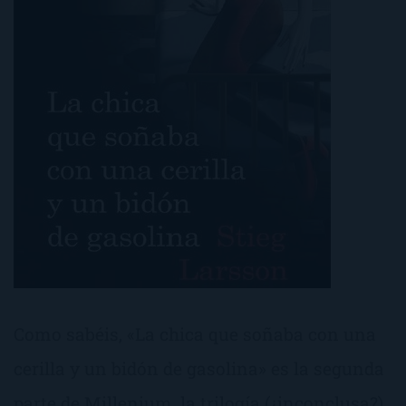
Como sabéis, «La chica que soñaba con una
cerilla y un bidón de gasolina» es la segunda
parte de Millenium, la trilogía (¿inconclusa?)