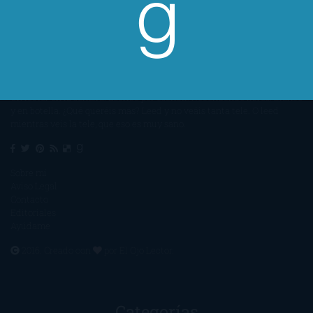
Un lector en la sombra. Escribo por escribir. Recomiendo libros. Blanco
y en botella. ¿Qué queréis más? Leed y no veáis tanta tele. O leed
mientras veis la tele, que eso es muy sano.
Sobre mí
Aviso Legal
Contacto
Editoriales
Ayúdame
2016. Creado con
por
El Ojo Lector
.
Categorías