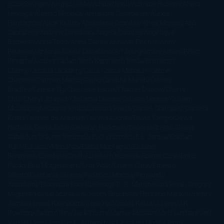
@ZoeSwinger
Abigail Gibbs
Adam Nevill
Adriana Rubens
Alaitz
Leceaga
Alberto Méndez
Alejandro Castroguer
Alexis
Harrington
Alice Kellen
Almudena Grandes
Altea Morgan
Ana
Cantarero
Andrew Davidson
Ángela Quintas
Angélique
Barbérat
Anna Todd
Anna Zaires
Annabel Pitcher
Anny
Peterson
Antonio Dikele Distefano
Art Spiegelman
Arturo Pérez-
Reverte
Audrey Carlan
Beth Kery
Beth Revis
Brittainy C.
Cherry
Camilla Läckberg
Carla Gràcia Mercadé
Carme
Chaparro
Carmen Martín Gaite
Caroline March
Celeste
Bradley
Celeste Ng
Charlaine Harris
Charles Dubow
Cherry
Chic
Cheryl Strayed
Christina Lauren
Colleen Hoover
Colleen
McCullough
Connie Willis
Cristina Prada
Daniel Glattauer
Daniela
Krien
Daphne du Maurier
Darynda Jones
David Crespo
David
Nicholls
David Safier
Deborah Harkness
Deborah Install
Diana
Gabaldon
Dolores Redondo
E. O. Chirovici
E.L. James
Eckhart
Tolle
Eduardo Mendoza
Elena Montagud
Elísabet
Benavent
Elisabeth Craft
Elisabeth Kostova
Emma Cline
Enric
Pardo
Erin Morgenstern
Erin Watt
Ernest Cline
Ernesto
Sábato
Estefanía Salyers
Federico Moccia
Fernando
Aramburu
Florencia Bonelli
George R. R. Martin
Gina Peral
Gregory
Maguire
Haruki Murakami
Helen Simonson
Henning Mankell
Henry
James
Hiromi Kawakami
Irene Hall
Isabel Keats
J. Lynn
J.K.
Rowling
Jacinto Rey
Jack Thorne
Jamie McGuire
Jeff Lindsay
Jeff
VanderMeer
Jennifer L. Armentrout
Jennifer Niven
Jenny