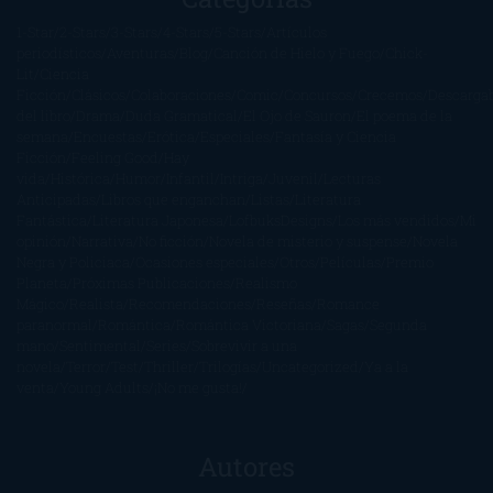
1-Star
2-Stars
3-Stars
4-Stars
5-Stars
Artículos
periodísticos
Aventuras
Blog
Canción de Hielo y Fuego
Chick-
Lit
Ciencia
Ficción
Clásicos
Colaboraciones
Comic
Concursos
Crecemos
Descarga
del libro
Drama
Duda Gramatical
El Ojo de Sauron
El poema de la
semana
Encuestas
Erótica
Especiales
Fantasía y Ciencia
Ficción
Feeling Good
Hay
vida
Histórica
Humor
Infantil
Intriga
Juvenil
Lecturas
Anticipadas
Libros que enganchan
Listas
Literatura
Fantástica
Literatura Japonesa
LofbuksDesigns
Los más vendidos
Mi
opinión
Narrativa
No ficción
Novela de misterio y suspense
Novela
Negra y Policiaca
Ocasiones especiales
Otros
Películas
Premio
Planeta
Próximas Publicaciones
Realismo
Mágico
Realista
Recomendaciones
Reseñas
Romance
paranormal
Romántica
Romántica Victoriana
Sagas
Segunda
mano
Sentimental
Series
Sobrevivir a una
novela
Terror
Test
Thriller
Trilogías
Uncategorized
Ya a la
venta
Young Adults
¡No me gusta!
Autores