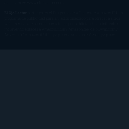
de la obra en
www.elojolector.com
.
El Ojo Lector
participa en el Programa de Afiliados de Amazon EU, un
programa de publicidad para afiliados diseñado para ofrecer a sitios
web un modo de obtener comisiones por publicidad, publicitando e
incluyendo enlaces a Amazon.co.uk/ Amazon.de/ de.buyvip.com /
Amazon.fr/ Amazon.it/ it.buyvip.com/ Amazon.es/ es.buyvip.com.