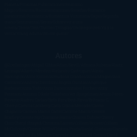
Planeta
Próximas Publicaciones
Realismo
Mágico
Realista
Recomendaciones
Reseñas
Romance
paranormal
Romántica
Romántica Victoriana
Sagas
Segunda
mano
Sentimental
Series
Sobrevivir a una
novela
Terror
Test
Thriller
Trilogías
Uncategorized
Ya a la
venta
Young Adults
¡No me gusta!
Autores
@ZoeSwinger
Abigail Gibbs
Adam Nevill
Adriana Rubens
Alaitz
Leceaga
Alberto Méndez
Alejandro Castroguer
Alexis
Harrington
Alice Kellen
Almudena Grandes
Altea Morgan
Ana
Cantarero
Andrew Davidson
Ángela Quintas
Angélique
Barbérat
Anna Todd
Anna Zaires
Annabel Pitcher
Anny
Peterson
Antonio Dikele Distefano
Art Spiegelman
Arturo Pérez-
Reverte
Audrey Carlan
Beth Kery
Beth Revis
Brittainy C.
Cherry
Camilla Läckberg
Carla Gràcia Mercadé
Carme
Chaparro
Carmen Martín Gaite
Caroline March
Celeste
Bradley
Celeste Ng
Charlaine Harris
Charles Dubow
Cherry
Chic
Cheryl Strayed
Christina Lauren
Colleen Hoover
Colleen
McCullough
Connie Willis
Cristina Prada
Daniel Glattauer
Daniela
Krien
Daphne du Maurier
Darynda Jones
David Crespo
David