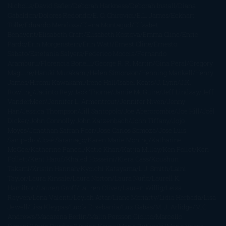
Nicholls
David Safier
Deborah Harkness
Deborah Install
Diana
Gabaldon
Dolores Redondo
E. O. Chirovici
E.L. James
Eckhart
Tolle
Eduardo Mendoza
Elena Montagud
Elísabet
Benavent
Elisabeth Craft
Elisabeth Kostova
Emma Cline
Enric
Pardo
Erin Morgenstern
Erin Watt
Ernest Cline
Ernesto
Sábato
Estefanía Salyers
Federico Moccia
Fernando
Aramburu
Florencia Bonelli
George R. R. Martin
Gina Peral
Gregory
Maguire
Haruki Murakami
Helen Simonson
Henning Mankell
Henry
James
Hiromi Kawakami
Irene Hall
Isabel Keats
J. Lynn
J.K.
Rowling
Jacinto Rey
Jack Thorne
Jamie McGuire
Jeff Lindsay
Jeff
VanderMeer
Jennifer L. Armentrout
Jennifer Niven
Jenny
Han
Jessica Thompson
Jill Santopolo
Joe Abercrombie
Joe Hill
Joël
Dicker
John Connolly
John Katzenbach
John Tiffany
Jojo
Moyes
Jonathan Safran Foer
Jose Carlos Somoza
Jose Luis
Sampedro
José Saramago
Karen Marie Moning
Katharine
McGee
Katherine Pancol
Katie Khan
Katjia Millay
Ken Follet
Ken
Follett
Kent Haruf
Khaled Hosseini
Kiera Cass
Koushun
Takami
Kristin Hannah
Kyoichi Katayama
L.J. Smith
Laini
Taylor
Laura Kinsale
Laura Norton
Laura Nuño
Laurell K.
Hamilton
Lauren Groff
Lauren Oliver
Lauren Willig
Leisa
Rayven
Lena Valenti
Leylah Attar
Liane Moriarty
Lidia Herbada
Lisa
Jewell
Lisa Kleypas
Lucía Etxebarria
Luz Gabás
M. J. Arlidge
M.C.
Andrews
Macarena Berlín
Malin Persson Giolito
Marcello