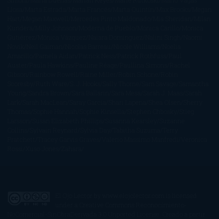
Simoni
María Dueñas
Marian Keyes
Marie Rutkoski
Mario Vagas
Llosa
Marta Estrada
Marta Francés
Marta Quintín
Max Brooks
Megan
Hart
Megan Maxwell
Mercedes Pinto Maldonado
Mia Sheridan
Milan
Kundera
Milly Johnson
Moderna de Pueblo
Mónica Carillo
Mónica
Gutiérrez
Mónica Vázquez
Naiara Domínguez
Nalini Singh
Naomi
Novik
Neil Gaiman
Nicolas Barreau
Nicole Williams
Noelia
Amarillo
Pamela Aidan
Patrick Ness
Patrick Rothfuss
Paul
Auster
Paula Hawkins
Pauline Réage
Paullina Simons
Rachel
Gibson
Rainbow Rowell
Raine Miller
Robin Schone
Robin
Scoresby
Ruth Ware
S. J. Hooks
Sally Thorne
Sam Savage
Samantha
Young
Sandra Brown
Sara Ballarín
Sara Mesa
Sarah J. Maas
Sarah
Lark
Sarah MacLean
Saray García
Shari Lapena
Shea Olsen
Sherry
Thomas
Sophie Hannah
Sophie Kinsella
Stephen Chbosky
Stieg
Larsson
Susan Elizabeth Phillips
Susanna Kearsley
Suzanne
Collins
Sylvain Reynard
Sylvia Day
Tabitha Suzuma
Terry
Pratchett
Tracey Garvis Graves
Valerio Massimo Manfredi
Veronica
Rossi
Xuso Jones
Zahara
El Ojo Lector
by
www.elojolector.com
is licensed
under a
Creative Commons Reconocimiento-
NoComercial-SinObraDerivada 3.0 Unported License
. Creado a partir