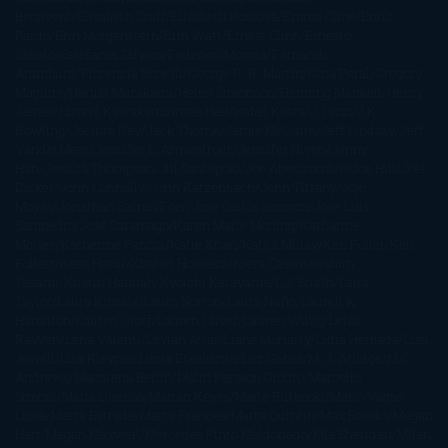
Benavent
Elisabeth Craft
Elisabeth Kostova
Emma Cline
Enric
Pardo
Erin Morgenstern
Erin Watt
Ernest Cline
Ernesto
Sábato
Estefanía Salyers
Federico Moccia
Fernando
Aramburu
Florencia Bonelli
George R. R. Martin
Gina Peral
Gregory
Maguire
Haruki Murakami
Helen Simonson
Henning Mankell
Henry
James
Hiromi Kawakami
Irene Hall
Isabel Keats
J. Lynn
J.K.
Rowling
Jacinto Rey
Jack Thorne
Jamie McGuire
Jeff Lindsay
Jeff
VanderMeer
Jennifer L. Armentrout
Jennifer Niven
Jenny
Han
Jessica Thompson
Jill Santopolo
Joe Abercrombie
Joe Hill
Joël
Dicker
John Connolly
John Katzenbach
John Tiffany
Jojo
Moyes
Jonathan Safran Foer
Jose Carlos Somoza
Jose Luis
Sampedro
José Saramago
Karen Marie Moning
Katharine
McGee
Katherine Pancol
Katie Khan
Katjia Millay
Ken Follet
Ken
Follett
Kent Haruf
Khaled Hosseini
Kiera Cass
Koushun
Takami
Kristin Hannah
Kyoichi Katayama
L.J. Smith
Laini
Taylor
Laura Kinsale
Laura Norton
Laura Nuño
Laurell K.
Hamilton
Lauren Groff
Lauren Oliver
Lauren Willig
Leisa
Rayven
Lena Valenti
Leylah Attar
Liane Moriarty
Lidia Herbada
Lisa
Jewell
Lisa Kleypas
Lucía Etxebarria
Luz Gabás
M. J. Arlidge
M.C.
Andrews
Macarena Berlín
Malin Persson Giolito
Marcello
Simoni
María Dueñas
Marian Keyes
Marie Rutkoski
Mario Vagas
Llosa
Marta Estrada
Marta Francés
Marta Quintín
Max Brooks
Megan
Hart
Megan Maxwell
Mercedes Pinto Maldonado
Mia Sheridan
Milan