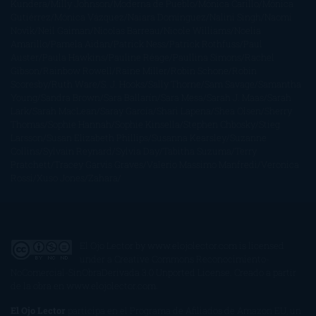
Kundera
Milly Johnson
Moderna de Pueblo
Mónica Carillo
Mónica
Gutiérrez
Mónica Vázquez
Naiara Domínguez
Nalini Singh
Naomi
Novik
Neil Gaiman
Nicolas Barreau
Nicole Williams
Noelia
Amarillo
Pamela Aidan
Patrick Ness
Patrick Rothfuss
Paul
Auster
Paula Hawkins
Pauline Réage
Paullina Simons
Rachel
Gibson
Rainbow Rowell
Raine Miller
Robin Schone
Robin
Scoresby
Ruth Ware
S. J. Hooks
Sally Thorne
Sam Savage
Samantha
Young
Sandra Brown
Sara Ballarín
Sara Mesa
Sarah J. Maas
Sarah
Lark
Sarah MacLean
Saray García
Shari Lapena
Shea Olsen
Sherry
Thomas
Sophie Hannah
Sophie Kinsella
Stephen Chbosky
Stieg
Larsson
Susan Elizabeth Phillips
Susanna Kearsley
Suzanne
Collins
Sylvain Reynard
Sylvia Day
Tabitha Suzuma
Terry
Pratchett
Tracey Garvis Graves
Valerio Massimo Manfredi
Veronica
Rossi
Xuso Jones
Zahara
El Ojo Lector
by
www.elojolector.com
is licensed
under a
Creative Commons Reconocimiento-
NoComercial-SinObraDerivada 3.0 Unported License
. Creado a partir
de la obra en
www.elojolector.com
.
El Ojo Lector
participa en el Programa de Afiliados de Amazon EU, un