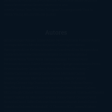
mano
Sentimental
Series
Sobrevivir a una
novela
Terror
Test
Thriller
Trilogías
Uncategorized
Ya a la
venta
Young Adults
¡No me gusta!
Autores
@ZoeSwinger
Abigail Gibbs
Adam Nevill
Adriana Rubens
Alaitz
Leceaga
Alberto Méndez
Alejandro Castroguer
Alexis
Harrington
Alice Kellen
Almudena Grandes
Altea Morgan
Ana
Cantarero
Andrew Davidson
Ángela Quintas
Angélique
Barbérat
Anna Todd
Anna Zaires
Annabel Pitcher
Anny
Peterson
Antonio Dikele Distefano
Art Spiegelman
Arturo Pérez-
Reverte
Audrey Carlan
Beth Kery
Beth Revis
Brittainy C.
Cherry
Camilla Läckberg
Carla Gràcia Mercadé
Carme
Chaparro
Carmen Martín Gaite
Caroline March
Celeste
Bradley
Celeste Ng
Charlaine Harris
Charles Dubow
Cherry
Chic
Cheryl Strayed
Christina Lauren
Colleen Hoover
Colleen
McCullough
Connie Willis
Cristina Prada
Daniel Glattauer
Daniela
Krien
Daphne du Maurier
Darynda Jones
David Crespo
David
Nicholls
David Safier
Deborah Harkness
Deborah Install
Diana
Gabaldon
Dolores Redondo
E. O. Chirovici
E.L. James
Eckhart
Tolle
Eduardo Mendoza
Elena Montagud
Elísabet