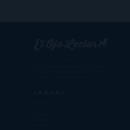
Un lector en la sombra. Escribo por
escribir. Recomiendo libros. Blanco y en
botella. ¿Qué queréis más? Leed y no veáis
tanta tele. O leed mientras veis la tele, que
eso es muy sano.
Sobre mí
Aviso Legal
Contacto
Editoriales
Ayúdame