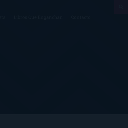
sts
Libros Que Enganchan
Contacto