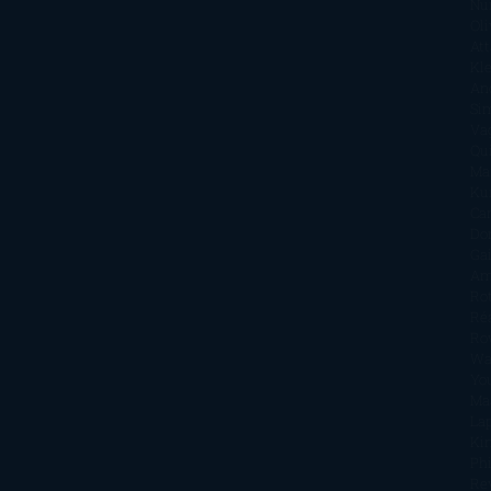
Nu
Oli
Att
Kl
An
Si
Va
Qu
Ma
Ku
Car
Do
Ga
Am
Ro
Ré
Ro
Wa
Yo
Ma
La
Kin
Phi
Re