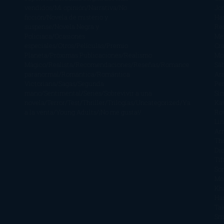
vendidos
Mi opinión
Narrativa
No
Jo
ficción
Novela de misterio y
Ha
suspense
Novela Negra y
Re
Policiaca
Ocasiones
Me
especiales
Otros
Películas
Premio
Cra
Planeta
Próximas Publicaciones
Realismo
Mo
Mágico
Realista
Recomendaciones
Reseñas
Romance
Sá
paranormal
Romántica
Romántica
Ar
Victoriana
Sagas
Segunda
Per
mano
Sentimental
Series
Sobrevivir a una
Si
novela
Terror
Test
Thriller
Trilogías
Uncategorized
Ya
Ka
a la venta
Young Adults
¡No me gusta!
Ro
Li
Ar
Th
Di
Tif
So
Mo
Kh
Ha
Ta
Sm