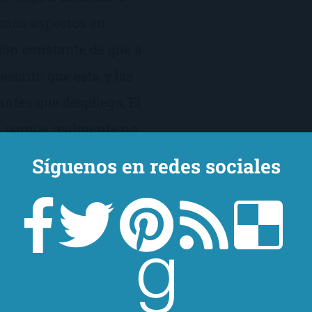
unos aspectos en
ón constante de que a
 escrito que está y las
tes que despliega, El
ea porque realmente no
o, ya que intenta ir más
Síguenos en redes sociales