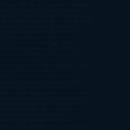
nes
David Crespo
David Nicholls
David Safier
Deborah
rkness
Deborah Install
Diana Gabaldon
Dolores
dondo
E. O. Chirovici
E.L. James
Eckhart Tolle
Eduardo
ndoza
Elena Montagud
Elísabet Benavent
Elisabeth
ft
Elisabeth Kostova
Emma Cline
Enric Pardo
Erin
rgenstern
Erin Watt
Ernest Cline
Ernesto
bato
Estefanía Salyers
Federico Moccia
Fernando
amburu
Florencia Bonelli
George R. R. Martin
Gina
al
Gregory Maguire
Haruki Murakami
Helen
monson
Henning Mankell
Henry James
Hiromi
wakami
Irene Hall
Isabel Keats
J. Lynn
J.K.
wling
Jacinto Rey
Jack Thorne
Jamie McGuire
Jeff
ndsay
Jeff VanderMeer
Jennifer L.
mentrout
Jennifer Niven
Jenny Han
Jessica
ompson
Jill Santopolo
Joe Abercrombie
Joe Hill
Joël
cker
John Connolly
John Katzenbach
John
fany
Jojo Moyes
Jonathan Safran Foer
Jose Carlos
moza
Jose Luis Sampedro
José Saramago
Karen Marie
ning
Katharine McGee
Katherine Pancol
Katie
an
Katjia Millay
Ken Follet
Ken Follett
Kent
ruf
Khaled Hosseini
Kiera Cass
Koushun
kami
Kristin Hannah
Kyoichi Katayama
L.J.
ith
Laini Taylor
Laura Kinsale
Laura Norton
Laura