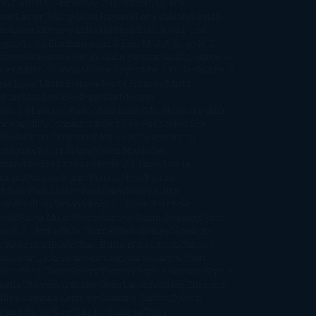
ño
Laurell K. Hamilton
Lauren Groff
Lauren
ver
Lauren Willig
Leisa Rayven
Lena Valenti
Leylah
ar
Liane Moriarty
Lidia Herbada
Lisa Jewell
Lisa
eypas
Lucía Etxebarria
Luz Gabás
M. J. Arlidge
M.C.
drews
Macarena Berlín
Malin Persson Giolito
Marcello
moni
María Dueñas
Marian Keyes
Marie Rutkoski
Mario
gas Llosa
Marta Estrada
Marta Francés
Marta
intín
Max Brooks
Megan Hart
Megan
xwell
Mercedes Pinto Maldonado
Mia Sheridan
Milan
ndera
Milly Johnson
Moderna de Pueblo
Mónica
illo
Mónica Gutiérrez
Mónica Vázquez
Naiara
mínguez
Nalini Singh
Naomi Novik
Neil
iman
Nicolas Barreau
Nicole Williams
Noelia
arillo
Pamela Aidan
Patrick Ness
Patrick
thfuss
Paul Auster
Paula Hawkins
Pauline
age
Paullina Simons
Rachel Gibson
Rainbow
well
Raine Miller
Robin Schone
Robin Scoresby
Ruth
re
S. J. Hooks
Sally Thorne
Sam Savage
Samantha
ung
Sandra Brown
Sara Ballarín
Sara Mesa
Sarah J.
as
Sarah Lark
Sarah MacLean
Saray García
Shari
pena
Shea Olsen
Sherry Thomas
Sophie Hannah
Sophie
sella
Stephen Chbosky
Stieg Larsson
Susan Elizabeth
llips
Susanna Kearsley
Suzanne Collins
Sylvain
ynard
Sylvia Day
Tabitha Suzuma
Terry