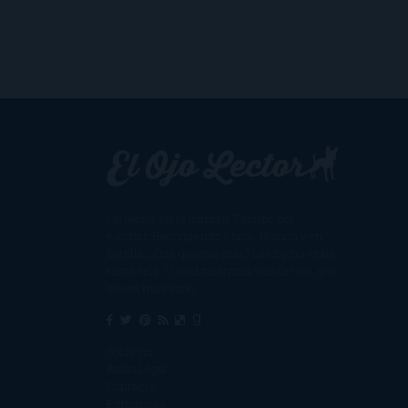
Un lector en la sombra. Escribo por
escribir. Recomiendo libros. Blanco y en
botella. ¿Qué queréis más? Leed y no veáis
tanta tele. O leed mientras veis la tele, que
eso es muy sano.
Sobre mí
Aviso Legal
Contacto
Editoriales