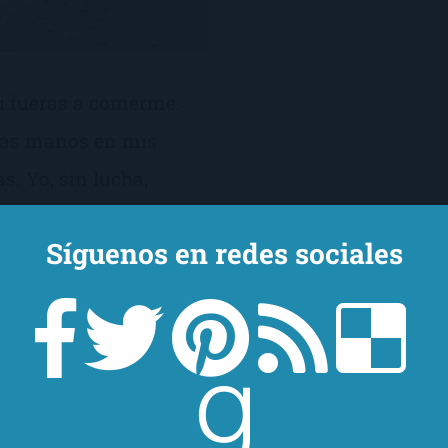
i fueras a comerme.
 Las manos en mis
. Yo, sin lucha,
rme es ver en ti mis
Síguenos en redes sociales
Dios. A bocanadas
iras de mi […]