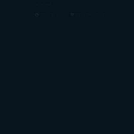
Ayúdame
2016. Creado con
por
El Ojo Lector
.