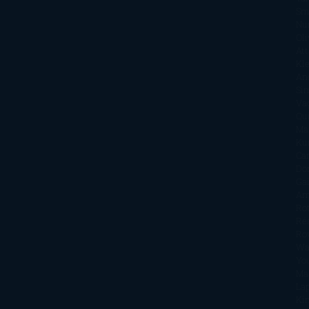
Sm
Nu
Oli
Att
Kl
An
Si
Va
Qu
Ma
Ku
Car
Do
Ga
Am
Ro
Ré
Ro
Wa
Yo
Ma
La
Kin