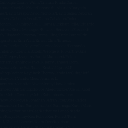
Cullough
Connie Willis
Cristina Prada
Daniel
ttauer
Daniela Krien
Daphne du Maurier
Darynda
nes
David Crespo
David Nicholls
David Safier
Deborah
rkness
Deborah Install
Diana Gabaldon
Dolores
dondo
E. O. Chirovici
E.L. James
Eckhart Tolle
Eduardo
ndoza
Elena Montagud
Elísabet Benavent
Elisabeth
ft
Elisabeth Kostova
Emma Cline
Enric Pardo
Erin
rgenstern
Erin Watt
Ernest Cline
Ernesto
bato
Estefanía Salyers
Federico Moccia
Fernando
amburu
Florencia Bonelli
George R. R. Martin
Gina
al
Gregory Maguire
Haruki Murakami
Helen
monson
Henning Mankell
Henry James
Hiromi
wakami
Irene Hall
Isabel Keats
J. Lynn
J.K.
wling
Jacinto Rey
Jack Thorne
Jamie McGuire
Jeff
ndsay
Jeff VanderMeer
Jennifer L.
mentrout
Jennifer Niven
Jenny Han
Jessica
ompson
Jill Santopolo
Joe Abercrombie
Joe Hill
Joël
cker
John Connolly
John Katzenbach
John
fany
Jojo Moyes
Jonathan Safran Foer
Jose Carlos
moza
Jose Luis Sampedro
José Saramago
Karen Marie
ning
Katharine McGee
Katherine Pancol
Katie
an
Katjia Millay
Ken Follet
Ken Follett
Kent
ruf
Khaled Hosseini
Kiera Cass
Koushun
kami
Kristin Hannah
Kyoichi Katayama
L.J.