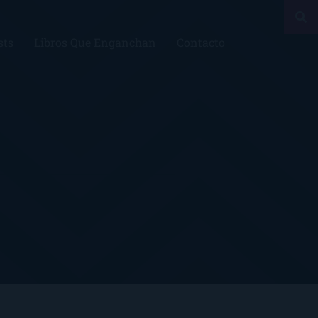
sts
Libros Que Enganchan
Contacto