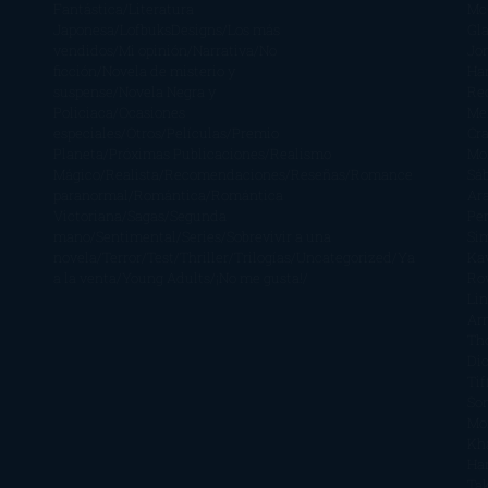
Fantástica
Literatura
Mc
Japonesa
LofbuksDesigns
Los más
Gla
vendidos
Mi opinión
Narrativa
No
Jo
ficción
Novela de misterio y
Ha
suspense
Novela Negra y
Re
Policiaca
Ocasiones
Me
especiales
Otros
Películas
Premio
Cra
Planeta
Próximas Publicaciones
Realismo
Mo
Mágico
Realista
Recomendaciones
Reseñas
Romance
Sá
paranormal
Romántica
Romántica
Ar
Victoriana
Sagas
Segunda
Per
mano
Sentimental
Series
Sobrevivir a una
Si
novela
Terror
Test
Thriller
Trilogías
Uncategorized
Ya
Ka
a la venta
Young Adults
¡No me gusta!
Ro
Li
Ar
Th
Di
Tif
So
Mo
Kh
Ha
Ta