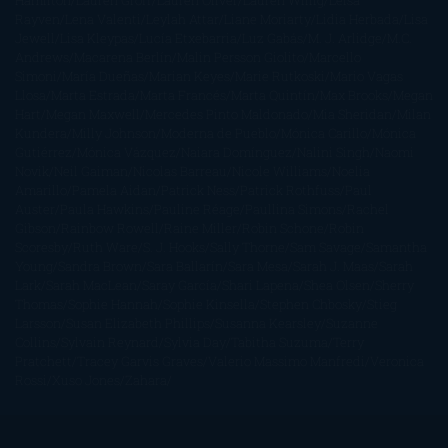
Rayven
Lena Valenti
Leylah Attar
Liane Moriarty
Lidia Herbada
Lisa
Jewell
Lisa Kleypas
Lucía Etxebarria
Luz Gabás
M. J. Arlidge
M.C.
Andrews
Macarena Berlín
Malin Persson Giolito
Marcello
Simoni
María Dueñas
Marian Keyes
Marie Rutkoski
Mario Vagas
Llosa
Marta Estrada
Marta Francés
Marta Quintín
Max Brooks
Megan
Hart
Megan Maxwell
Mercedes Pinto Maldonado
Mia Sheridan
Milan
Kundera
Milly Johnson
Moderna de Pueblo
Mónica Carillo
Mónica
Gutiérrez
Mónica Vázquez
Naiara Domínguez
Nalini Singh
Naomi
Novik
Neil Gaiman
Nicolas Barreau
Nicole Williams
Noelia
Amarillo
Pamela Aidan
Patrick Ness
Patrick Rothfuss
Paul
Auster
Paula Hawkins
Pauline Réage
Paullina Simons
Rachel
Gibson
Rainbow Rowell
Raine Miller
Robin Schone
Robin
Scoresby
Ruth Ware
S. J. Hooks
Sally Thorne
Sam Savage
Samantha
Young
Sandra Brown
Sara Ballarín
Sara Mesa
Sarah J. Maas
Sarah
Lark
Sarah MacLean
Saray García
Shari Lapena
Shea Olsen
Sherry
Thomas
Sophie Hannah
Sophie Kinsella
Stephen Chbosky
Stieg
Larsson
Susan Elizabeth Phillips
Susanna Kearsley
Suzanne
Collins
Sylvain Reynard
Sylvia Day
Tabitha Suzuma
Terry
Pratchett
Tracey Garvis Graves
Valerio Massimo Manfredi
Veronica
Rossi
Xuso Jones
Zahara