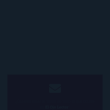
¿Quieres estar al tanto de todo lo que ocurre
en
El Ojo Lector
?