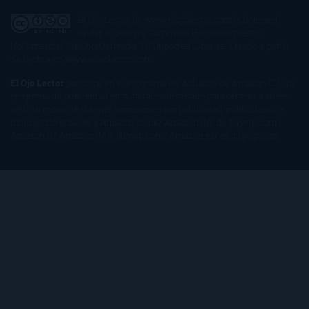
El Ojo Lector
by
www.elojolector.com
is licensed
under a
Creative Commons Reconocimiento-
NoComercial-SinObraDerivada 3.0 Unported License
. Creado a partir
de la obra en
www.elojolector.com
.
El Ojo Lector
participa en el Programa de Afiliados de Amazon EU, un
programa de publicidad para afiliados diseñado para ofrecer a sitios
web un modo de obtener comisiones por publicidad, publicitando e
incluyendo enlaces a Amazon.co.uk/ Amazon.de/ de.buyvip.com /
Amazon.fr/ Amazon.it/ it.buyvip.com/ Amazon.es/ es.buyvip.com.