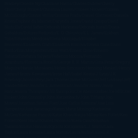
Bradley
Celeste Ng
Charlaine Harris
Charles Dubow
Cherry
Chic
Cheryl Strayed
Christina Lauren
Colleen Hoover
Colleen
McCullough
Connie Willis
Cristina Prada
Daniel Glattauer
Daniela
Krien
Daphne du Maurier
Darynda Jones
David Crespo
David
Nicholls
David Safier
Deborah Harkness
Deborah Install
Diana
Gabaldon
Dolores Redondo
E. O. Chirovici
E.L. James
Eckhart
Tolle
Eduardo Mendoza
Elena Montagud
Elísabet
Benavent
Elisabeth Craft
Elisabeth Kostova
Emma Cline
Enric
Pardo
Erin Morgenstern
Erin Watt
Ernest Cline
Ernesto
Sábato
Estefanía Salyers
Federico Moccia
Fernando
Aramburu
Florencia Bonelli
George R. R. Martin
Gina Peral
Gregory
Maguire
Haruki Murakami
Helen Simonson
Henning Mankell
Henry
James
Hiromi Kawakami
Irene Hall
Isabel Keats
J. Lynn
J.K.
Rowling
Jacinto Rey
Jack Thorne
Jamie McGuire
Jeff Lindsay
Jeff
VanderMeer
Jennifer L. Armentrout
Jennifer Niven
Jenny
Han
Jessica Thompson
Jill Santopolo
Joe Abercrombie
Joe Hill
Joël
Dicker
John Connolly
John Katzenbach
John Tiffany
Jojo
Moyes
Jonathan Safran Foer
Jose Carlos Somoza
Jose Luis
Sampedro
José Saramago
Karen Marie Moning
Katharine
McGee
Katherine Pancol
Katie Khan
Katjia Millay
Ken Follet
Ken
Follett
Kent Haruf
Khaled Hosseini
Kiera Cass
Koushun
Takami
Kristin Hannah
Kyoichi Katayama
L.J. Smith
Laini
Taylor
Laura Kinsale
Laura Norton
Laura Nuño
Laurell K.
Hamilton
Lauren Groff
Lauren Oliver
Lauren Willig
Leisa