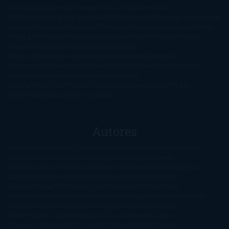
Anticipadas
Libros que enganchan
Listas
Literatura
Fantástica
Literatura Japonesa
LofbuksDesigns
Los más vendidos
Mi
opinión
Narrativa
No ficción
Novela de misterio y suspense
Novela
Negra y Policiaca
Ocasiones especiales
Otros
Películas
Premio
Planeta
Próximas Publicaciones
Realismo
Mágico
Realista
Recomendaciones
Reseñas
Romance
paranormal
Romántica
Romántica Victoriana
Sagas
Segunda
mano
Sentimental
Series
Sobrevivir a una
novela
Terror
Test
Thriller
Trilogías
Uncategorized
Ya a la
venta
Young Adults
¡No me gusta!
Autores
@ZoeSwinger
Abigail Gibbs
Adam Nevill
Adriana Rubens
Alaitz
Leceaga
Alberto Méndez
Alejandro Castroguer
Alexis
Harrington
Alice Kellen
Almudena Grandes
Altea Morgan
Ana
Cantarero
Andrew Davidson
Ángela Quintas
Angélique
Barbérat
Anna Todd
Anna Zaires
Annabel Pitcher
Anny
Peterson
Antonio Dikele Distefano
Art Spiegelman
Arturo Pérez-
Reverte
Audrey Carlan
Beth Kery
Beth Revis
Brittainy C.
Cherry
Camilla Läckberg
Carla Gràcia Mercadé
Carme
Chaparro
Carmen Martín Gaite
Caroline March
Celeste