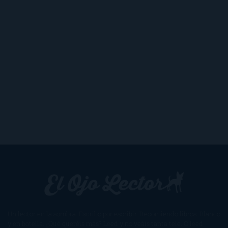
Un lector en la sombra. Escribo por escribir. Recomiendo libros. Blanco
y en botella. ¿Qué queréis más? Leed y no veáis tanta tele. O leed