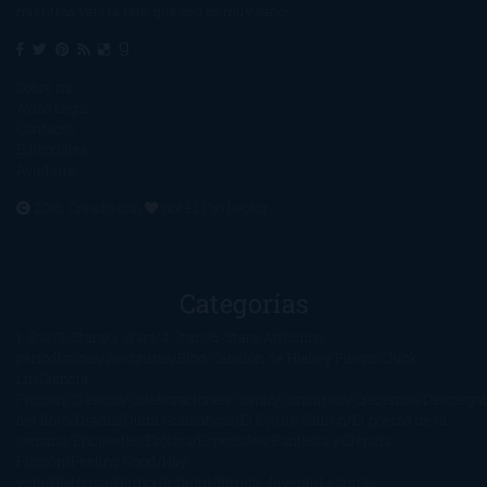
mientras veis la tele, que eso es muy sano.
Sobre mí
Aviso Legal
Contacto
Editoriales
Ayúdame
2016. Creado con
por
El Ojo Lector
.
Categorías
1-Star
2-Stars
3-Stars
4-Stars
5-Stars
Artículos
periodísticos
Aventuras
Blog
Canción de Hielo y Fuego
Chick-
Lit
Ciencia
Ficción
Clásicos
Colaboraciones
Comic
Concursos
Crecemos
Descarga
del libro
Drama
Duda Gramatical
El Ojo de Sauron
El poema de la
semana
Encuestas
Erótica
Especiales
Fantasía y Ciencia
Ficción
Feeling Good
Hay
vida
Histórica
Humor
Infantil
Intriga
Juvenil
Lecturas