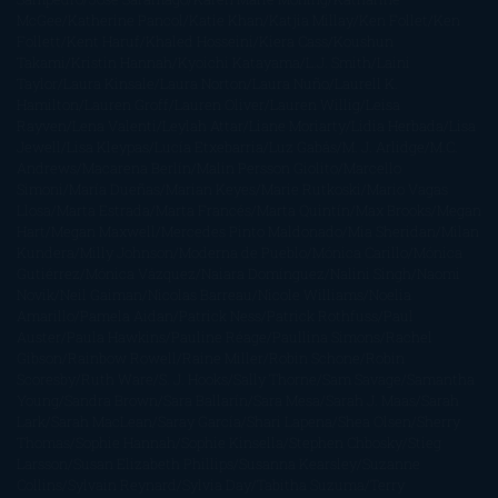
McGee
Katherine Pancol
Katie Khan
Katjia Millay
Ken Follet
Ken
Follett
Kent Haruf
Khaled Hosseini
Kiera Cass
Koushun
Takami
Kristin Hannah
Kyoichi Katayama
L.J. Smith
Laini
Taylor
Laura Kinsale
Laura Norton
Laura Nuño
Laurell K.
Hamilton
Lauren Groff
Lauren Oliver
Lauren Willig
Leisa
Rayven
Lena Valenti
Leylah Attar
Liane Moriarty
Lidia Herbada
Lisa
Jewell
Lisa Kleypas
Lucía Etxebarria
Luz Gabás
M. J. Arlidge
M.C.
Andrews
Macarena Berlín
Malin Persson Giolito
Marcello
Simoni
María Dueñas
Marian Keyes
Marie Rutkoski
Mario Vagas
Llosa
Marta Estrada
Marta Francés
Marta Quintín
Max Brooks
Megan
Hart
Megan Maxwell
Mercedes Pinto Maldonado
Mia Sheridan
Milan
Kundera
Milly Johnson
Moderna de Pueblo
Mónica Carillo
Mónica
Gutiérrez
Mónica Vázquez
Naiara Domínguez
Nalini Singh
Naomi
Novik
Neil Gaiman
Nicolas Barreau
Nicole Williams
Noelia
Amarillo
Pamela Aidan
Patrick Ness
Patrick Rothfuss
Paul
Auster
Paula Hawkins
Pauline Réage
Paullina Simons
Rachel
Gibson
Rainbow Rowell
Raine Miller
Robin Schone
Robin
Scoresby
Ruth Ware
S. J. Hooks
Sally Thorne
Sam Savage
Samantha
Young
Sandra Brown
Sara Ballarín
Sara Mesa
Sarah J. Maas
Sarah
Lark
Sarah MacLean
Saray García
Shari Lapena
Shea Olsen
Sherry
Thomas
Sophie Hannah
Sophie Kinsella
Stephen Chbosky
Stieg
Larsson
Susan Elizabeth Phillips
Susanna Kearsley
Suzanne
Collins
Sylvain Reynard
Sylvia Day
Tabitha Suzuma
Terry