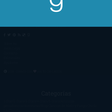
Un lector en la sombra. Escribo por escribir. Recomiendo libros. Blanco
y en botella. ¿Qué queréis más? Leed y no veáis tanta tele. O leed
mientras veis la tele, que eso es muy sano.
Sobre mí
Aviso Legal
Contacto
Editoriales
Ayúdame
2016. Creado con
por
El Ojo Lector
.
Categorías
1-Star
2-Stars
3-Stars
4-Stars
5-Stars
Artículos
periodísticos
Aventuras
Blog
Canción de Hielo y Fuego
Chick-
Lit
Ciencia