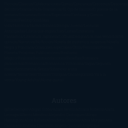
Ficción
Clásicos
Colaboraciones
Comic
Concursos
Crecemos
Descarga
del libro
Drama
Duda Gramatical
El Ojo de Sauron
El poema de la
semana
Encuestas
Erótica
Especiales
Fantasía y Ciencia
Ficción
Feeling Good
Hay
vida
Histórica
Humor
Infantil
Intriga
Juvenil
Lecturas
Anticipadas
Libros que enganchan
Listas
Literatura
Fantástica
Literatura Japonesa
LofbuksDesigns
Los más vendidos
Mi
opinión
Narrativa
No ficción
Novela de misterio y suspense
Novela
Negra y Policiaca
Ocasiones especiales
Otros
Películas
Premio
Planeta
Próximas Publicaciones
Realismo
Mágico
Realista
Recomendaciones
Reseñas
Romance
paranormal
Romántica
Romántica Victoriana
Sagas
Segunda
mano
Sentimental
Series
Sobrevivir a una
novela
Terror
Test
Thriller
Trilogías
Uncategorized
Ya a la
venta
Young Adults
¡No me gusta!
Autores
@ZoeSwinger
Abigail Gibbs
Adam Nevill
Adriana Rubens
Alaitz
Leceaga
Alberto Méndez
Alejandro Castroguer
Alexis
Harrington
Alice Kellen
Almudena Grandes
Altea Morgan
Ana
Cantarero
Andrew Davidson
Ángela Quintas
Angélique