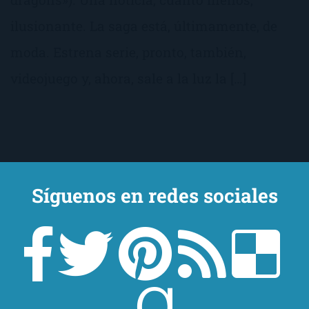
ilusionante. La saga está, últimamente, de
moda. Estrena serie, pronto, también,
videojuego y, ahora, sale a la luz la […]
Síguenos en redes sociales