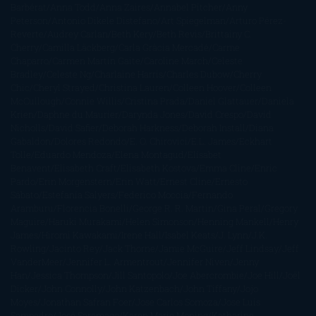
Barbérat
Anna Todd
Anna Zaires
Annabel Pitcher
Anny
Peterson
Antonio Dikele Distefano
Art Spiegelman
Arturo Pérez-
Reverte
Audrey Carlan
Beth Kery
Beth Revis
Brittainy C.
Cherry
Camilla Läckberg
Carla Gràcia Mercadé
Carme
Chaparro
Carmen Martín Gaite
Caroline March
Celeste
Bradley
Celeste Ng
Charlaine Harris
Charles Dubow
Cherry
Chic
Cheryl Strayed
Christina Lauren
Colleen Hoover
Colleen
McCullough
Connie Willis
Cristina Prada
Daniel Glattauer
Daniela
Krien
Daphne du Maurier
Darynda Jones
David Crespo
David
Nicholls
David Safier
Deborah Harkness
Deborah Install
Diana
Gabaldon
Dolores Redondo
E. O. Chirovici
E.L. James
Eckhart
Tolle
Eduardo Mendoza
Elena Montagud
Elísabet
Benavent
Elisabeth Craft
Elisabeth Kostova
Emma Cline
Enric
Pardo
Erin Morgenstern
Erin Watt
Ernest Cline
Ernesto
Sábato
Estefanía Salyers
Federico Moccia
Fernando
Aramburu
Florencia Bonelli
George R. R. Martin
Gina Peral
Gregory
Maguire
Haruki Murakami
Helen Simonson
Henning Mankell
Henry
James
Hiromi Kawakami
Irene Hall
Isabel Keats
J. Lynn
J.K.
Rowling
Jacinto Rey
Jack Thorne
Jamie McGuire
Jeff Lindsay
Jeff
VanderMeer
Jennifer L. Armentrout
Jennifer Niven
Jenny
Han
Jessica Thompson
Jill Santopolo
Joe Abercrombie
Joe Hill
Joël
Dicker
John Connolly
John Katzenbach
John Tiffany
Jojo
Moyes
Jonathan Safran Foer
Jose Carlos Somoza
Jose Luis
Sampedro
José Saramago
Karen Marie Moning
Katharine