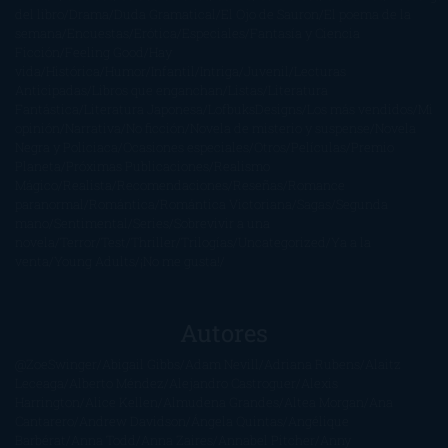
del libro
Drama
Duda Gramatical
El Ojo de Sauron
El poema de la
semana
Encuestas
Erótica
Especiales
Fantasía y Ciencia
Ficción
Feeling Good
Hay
vida
Histórica
Humor
Infantil
Intriga
Juvenil
Lecturas
Anticipadas
Libros que enganchan
Listas
Literatura
Fantástica
Literatura Japonesa
LofbuksDesigns
Los más vendidos
Mi
opinión
Narrativa
No ficción
Novela de misterio y suspense
Novela
Negra y Policiaca
Ocasiones especiales
Otros
Películas
Premio
Planeta
Próximas Publicaciones
Realismo
Mágico
Realista
Recomendaciones
Reseñas
Romance
paranormal
Romántica
Romántica Victoriana
Sagas
Segunda
mano
Sentimental
Series
Sobrevivir a una
novela
Terror
Test
Thriller
Trilogías
Uncategorized
Ya a la
venta
Young Adults
¡No me gusta!
Autores
@ZoeSwinger
Abigail Gibbs
Adam Nevill
Adriana Rubens
Alaitz
Leceaga
Alberto Méndez
Alejandro Castroguer
Alexis
Harrington
Alice Kellen
Almudena Grandes
Altea Morgan
Ana
Cantarero
Andrew Davidson
Ángela Quintas
Angélique
Barbérat
Anna Todd
Anna Zaires
Annabel Pitcher
Anny