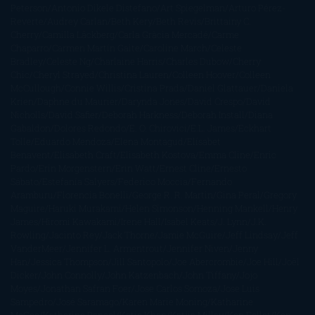
Peterson
Antonio Dikele Distefano
Art Spiegelman
Arturo Pérez-
Reverte
Audrey Carlan
Beth Kery
Beth Revis
Brittainy C.
Cherry
Camilla Läckberg
Carla Gràcia Mercadé
Carme
Chaparro
Carmen Martín Gaite
Caroline March
Celeste
Bradley
Celeste Ng
Charlaine Harris
Charles Dubow
Cherry
Chic
Cheryl Strayed
Christina Lauren
Colleen Hoover
Colleen
McCullough
Connie Willis
Cristina Prada
Daniel Glattauer
Daniela
Krien
Daphne du Maurier
Darynda Jones
David Crespo
David
Nicholls
David Safier
Deborah Harkness
Deborah Install
Diana
Gabaldon
Dolores Redondo
E. O. Chirovici
E.L. James
Eckhart
Tolle
Eduardo Mendoza
Elena Montagud
Elísabet
Benavent
Elisabeth Craft
Elisabeth Kostova
Emma Cline
Enric
Pardo
Erin Morgenstern
Erin Watt
Ernest Cline
Ernesto
Sábato
Estefanía Salyers
Federico Moccia
Fernando
Aramburu
Florencia Bonelli
George R. R. Martin
Gina Peral
Gregory
Maguire
Haruki Murakami
Helen Simonson
Henning Mankell
Henry
James
Hiromi Kawakami
Irene Hall
Isabel Keats
J. Lynn
J.K.
Rowling
Jacinto Rey
Jack Thorne
Jamie McGuire
Jeff Lindsay
Jeff
VanderMeer
Jennifer L. Armentrout
Jennifer Niven
Jenny
Han
Jessica Thompson
Jill Santopolo
Joe Abercrombie
Joe Hill
Joël
Dicker
John Connolly
John Katzenbach
John Tiffany
Jojo
Moyes
Jonathan Safran Foer
Jose Carlos Somoza
Jose Luis
Sampedro
José Saramago
Karen Marie Moning
Katharine