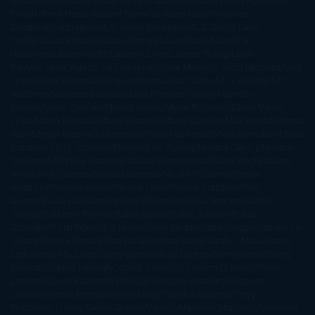
McGee
Katherine Pancol
Katie Khan
Katjia Millay
Ken Follet
Ken
Follett
Kent Haruf
Khaled Hosseini
Kiera Cass
Koushun
Takami
Kristin Hannah
Kyoichi Katayama
L.J. Smith
Laini
Taylor
Laura Kinsale
Laura Norton
Laura Nuño
Laurell K.
Hamilton
Lauren Groff
Lauren Oliver
Lauren Willig
Leisa
Rayven
Lena Valenti
Leylah Attar
Liane Moriarty
Lidia Herbada
Lisa
Jewell
Lisa Kleypas
Lucía Etxebarria
Luz Gabás
M. J. Arlidge
M.C.
Andrews
Macarena Berlín
Malin Persson Giolito
Marcello
Simoni
María Dueñas
Marian Keyes
Marie Rutkoski
Mario Vagas
Llosa
Marta Estrada
Marta Francés
Marta Quintín
Max Brooks
Megan
Hart
Megan Maxwell
Mercedes Pinto Maldonado
Mia Sheridan
Milan
Kundera
Milly Johnson
Moderna de Pueblo
Mónica Carillo
Mónica
Gutiérrez
Mónica Vázquez
Naiara Domínguez
Nalini Singh
Naomi
Novik
Neil Gaiman
Nicolas Barreau
Nicole Williams
Noelia
Amarillo
Pamela Aidan
Patrick Ness
Patrick Rothfuss
Paul
Auster
Paula Hawkins
Pauline Réage
Paullina Simons
Rachel
Gibson
Rainbow Rowell
Raine Miller
Robin Schone
Robin
Scoresby
Ruth Ware
S. J. Hooks
Sally Thorne
Sam Savage
Samantha
Young
Sandra Brown
Sara Ballarín
Sara Mesa
Sarah J. Maas
Sarah
Lark
Sarah MacLean
Saray García
Shari Lapena
Shea Olsen
Sherry
Thomas
Sophie Hannah
Sophie Kinsella
Stephen Chbosky
Stieg
Larsson
Susan Elizabeth Phillips
Susanna Kearsley
Suzanne
Collins
Sylvain Reynard
Sylvia Day
Tabitha Suzuma
Terry
Pratchett
Tracey Garvis Graves
Valerio Massimo Manfredi
Veronica