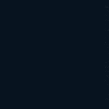
An
Si
Va
Qu
Ma
Ku
Car
Do
Ga
Am
Ro
Ré
Ro
Wa
Yo
Ma
La
Kin
Phi
Re
Pra
Ma