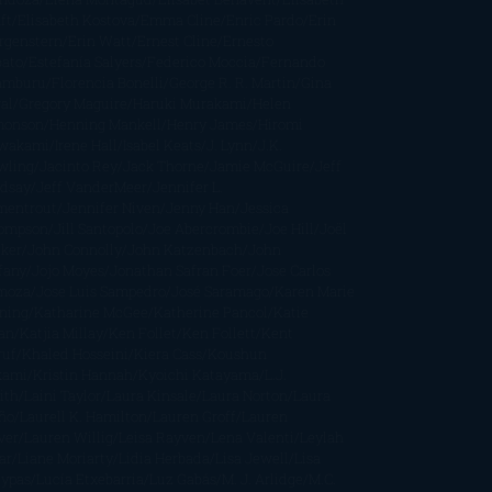
ft
Elisabeth Kostova
Emma Cline
Enric Pardo
Erin
rgenstern
Erin Watt
Ernest Cline
Ernesto
bato
Estefanía Salyers
Federico Moccia
Fernando
amburu
Florencia Bonelli
George R. R. Martin
Gina
al
Gregory Maguire
Haruki Murakami
Helen
monson
Henning Mankell
Henry James
Hiromi
wakami
Irene Hall
Isabel Keats
J. Lynn
J.K.
wling
Jacinto Rey
Jack Thorne
Jamie McGuire
Jeff
ndsay
Jeff VanderMeer
Jennifer L.
mentrout
Jennifer Niven
Jenny Han
Jessica
ompson
Jill Santopolo
Joe Abercrombie
Joe Hill
Joël
cker
John Connolly
John Katzenbach
John
fany
Jojo Moyes
Jonathan Safran Foer
Jose Carlos
moza
Jose Luis Sampedro
José Saramago
Karen Marie
ning
Katharine McGee
Katherine Pancol
Katie
an
Katjia Millay
Ken Follet
Ken Follett
Kent
ruf
Khaled Hosseini
Kiera Cass
Koushun
kami
Kristin Hannah
Kyoichi Katayama
L.J.
ith
Laini Taylor
Laura Kinsale
Laura Norton
Laura
ño
Laurell K. Hamilton
Lauren Groff
Lauren
ver
Lauren Willig
Leisa Rayven
Lena Valenti
Leylah
ar
Liane Moriarty
Lidia Herbada
Lisa Jewell
Lisa
eypas
Lucía Etxebarria
Luz Gabás
M. J. Arlidge
M.C.