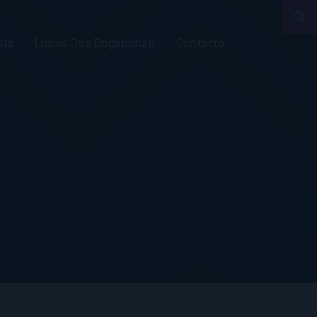
sts
Libros Que Enganchan
Contacto