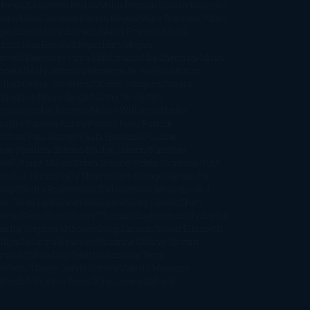
drews
Macarena Berlín
Malin Persson Giolito
Marcello
moni
María Dueñas
Marian Keyes
Marie Rutkoski
Mario
gas Llosa
Marta Estrada
Marta Francés
Marta
intín
Max Brooks
Megan Hart
Megan
xwell
Mercedes Pinto Maldonado
Mia Sheridan
Milan
ndera
Milly Johnson
Moderna de Pueblo
Mónica
illo
Mónica Gutiérrez
Mónica Vázquez
Naiara
mínguez
Nalini Singh
Naomi Novik
Neil
iman
Nicolas Barreau
Nicole Williams
Noelia
arillo
Pamela Aidan
Patrick Ness
Patrick
thfuss
Paul Auster
Paula Hawkins
Pauline
age
Paullina Simons
Rachel Gibson
Rainbow
well
Raine Miller
Robin Schone
Robin Scoresby
Ruth
re
S. J. Hooks
Sally Thorne
Sam Savage
Samantha
ung
Sandra Brown
Sara Ballarín
Sara Mesa
Sarah J.
as
Sarah Lark
Sarah MacLean
Saray García
Shari
pena
Shea Olsen
Sherry Thomas
Sophie Hannah
Sophie
sella
Stephen Chbosky
Stieg Larsson
Susan Elizabeth
llips
Susanna Kearsley
Suzanne Collins
Sylvain
ynard
Sylvia Day
Tabitha Suzuma
Terry
tchett
Tracey Garvis Graves
Valerio Massimo
nfredi
Veronica Rossi
Xuso Jones
Zahara