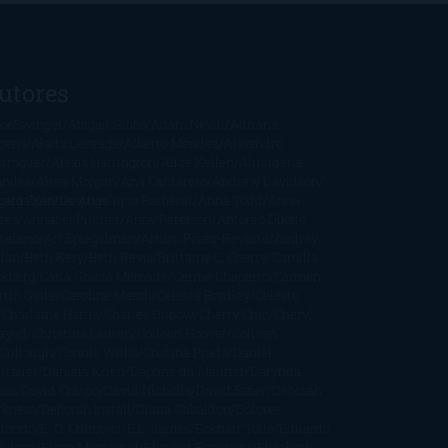
utores
oeSwinger
Abigail Gibbs
Adam Nevill
Adriana
bens
Alaitz Leceaga
Alberto Méndez
Alejandro
stroguer
Alexis Harrington
Alice Kellen
Almudena
andes
Altea Morgan
Ana Cantarero
Andrew Davidson
cargables
gela Quintas
Despúes
Angélique Barbérat
Anna Todd
Anna
res
Annabel Pitcher
Anny Peterson
Antonio Dikele
stefano
Art Spiegelman
Arturo Pérez-Reverte
Audrey
rlan
Beth Kery
Beth Revis
Brittainy C. Cherry
Camilla
ckberg
Carla Gràcia Mercadé
Carme Chaparro
Carmen
tín Gaite
Caroline March
Celeste Bradley
Celeste
Charlaine Harris
Charles Dubow
Cherry Chic
Cheryl
rayed
Christina Lauren
Colleen Hoover
Colleen
Cullough
Connie Willis
Cristina Prada
Daniel
ttauer
Daniela Krien
Daphne du Maurier
Darynda
nes
David Crespo
David Nicholls
David Safier
Deborah
rkness
Deborah Install
Diana Gabaldon
Dolores
dondo
E. O. Chirovici
E.L. James
Eckhart Tolle
Eduardo
ndoza
Elena Montagud
Elísabet Benavent
Elisabeth