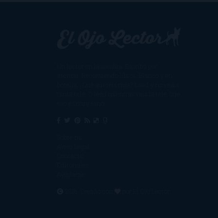
Un lector en la sombra. Escribo por
escribir. Recomiendo libros. Blanco y en
botella. ¿Qué queréis más? Leed y no veáis
tanta tele. O leed mientras veis la tele, que
eso es muy sano.
Sobre mí
Aviso Legal
Contacto
Editoriales
Ayúdame
2016. Creado con
por
El Ojo Lector
.