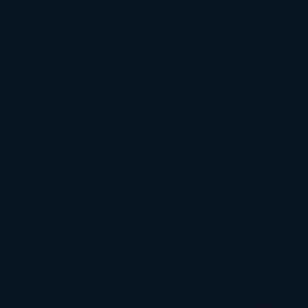
Nicholls
David Safier
Deborah Harkness
Deborah Install
Diana
Gabaldon
Dolores Redondo
E. O. Chirovici
E.L. James
Eckhart
Tolle
Eduardo Mendoza
Elena Montagud
Elísabet
Benavent
Elisabeth Craft
Elisabeth Kostova
Emma Cline
Enric
Pardo
Erin Morgenstern
Erin Watt
Ernest Cline
Ernesto
Sábato
Estefanía Salyers
Federico Moccia
Fernando
Aramburu
Florencia Bonelli
George R. R. Martin
Gina Peral
Gregory
Maguire
Haruki Murakami
Helen Simonson
Henning Mankell
Henry
James
Hiromi Kawakami
Irene Hall
Isabel Keats
J. Lynn
J.K.
Rowling
Jacinto Rey
Jack Thorne
Jamie McGuire
Jeff Lindsay
Jeff
VanderMeer
Jennifer L. Armentrout
Jennifer Niven
Jenny
Han
Jessica Thompson
Jill Santopolo
Joe Abercrombie
Joe Hill
Joël
Dicker
John Connolly
John Katzenbach
John Tiffany
Jojo
Moyes
Jonathan Safran Foer
Jose Carlos Somoza
Jose Luis
Sampedro
José Saramago
Karen Marie Moning
Katharine
McGee
Katherine Pancol
Katie Khan
Katjia Millay
Ken Follet
Ken
Follett
Kent Haruf
Khaled Hosseini
Kiera Cass
Koushun
Takami
Kristin Hannah
Kyoichi Katayama
L.J. Smith
Laini
Taylor
Laura Kinsale
Laura Norton
Laura Nuño
Laurell K.
Hamilton
Lauren Groff
Lauren Oliver
Lauren Willig
Leisa
Rayven
Lena Valenti
Leylah Attar
Liane Moriarty
Lidia Herbada
Lisa
Jewell
Lisa Kleypas
Lucía Etxebarria
Luz Gabás
M. J. Arlidge
M.C.
Andrews
Macarena Berlín
Malin Persson Giolito
Marcello