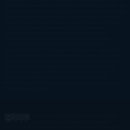
Simoni
María Dueñas
Marian Keyes
Marie Rutkoski
Mario Vagas
Llosa
Marta Estrada
Marta Francés
Marta Quintín
Max Brooks
Megan
Hart
Megan Maxwell
Mercedes Pinto Maldonado
Mia Sheridan
Milan
Kundera
Milly Johnson
Moderna de Pueblo
Mónica Carillo
Mónica
Gutiérrez
Mónica Vázquez
Naiara Domínguez
Nalini Singh
Naomi
Novik
Neil Gaiman
Nicolas Barreau
Nicole Williams
Noelia
Amarillo
Pamela Aidan
Patrick Ness
Patrick Rothfuss
Paul
Auster
Paula Hawkins
Pauline Réage
Paullina Simons
Rachel
Gibson
Rainbow Rowell
Raine Miller
Robin Schone
Robin
Scoresby
Ruth Ware
S. J. Hooks
Sally Thorne
Sam Savage
Samantha
Young
Sandra Brown
Sara Ballarín
Sara Mesa
Sarah J. Maas
Sarah
Lark
Sarah MacLean
Saray García
Shari Lapena
Shea Olsen
Sherry
Thomas
Sophie Hannah
Sophie Kinsella
Stephen Chbosky
Stieg
Larsson
Susan Elizabeth Phillips
Susanna Kearsley
Suzanne
Collins
Sylvain Reynard
Sylvia Day
Tabitha Suzuma
Terry
Pratchett
Tracey Garvis Graves
Valerio Massimo Manfredi
Veronica
Rossi
Xuso Jones
Zahara
El Ojo Lector
by
www.elojolector.com
is licensed
under a
Creative Commons Reconocimiento-
NoComercial-SinObraDerivada 3.0 Unported License
. Creado a partir