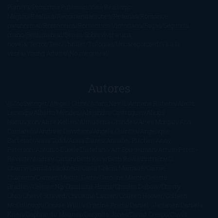
Planeta
Próximas Publicaciones
Realismo
Mágico
Realista
Recomendaciones
Reseñas
Romance
paranormal
Romántica
Romántica Victoriana
Sagas
Segunda
mano
Sentimental
Series
Sobrevivir a una
novela
Terror
Test
Thriller
Trilogías
Uncategorized
Ya a la
venta
Young Adults
¡No me gusta!
Autores
@ZoeSwinger
Abigail Gibbs
Adam Nevill
Adriana Rubens
Alaitz
Leceaga
Alberto Méndez
Alejandro Castroguer
Alexis
Harrington
Alice Kellen
Almudena Grandes
Altea Morgan
Ana
Cantarero
Andrew Davidson
Ángela Quintas
Angélique
Barbérat
Anna Todd
Anna Zaires
Annabel Pitcher
Anny
Peterson
Antonio Dikele Distefano
Art Spiegelman
Arturo Pérez-
Reverte
Audrey Carlan
Beth Kery
Beth Revis
Brittainy C.
Cherry
Camilla Läckberg
Carla Gràcia Mercadé
Carme
Chaparro
Carmen Martín Gaite
Caroline March
Celeste
Bradley
Celeste Ng
Charlaine Harris
Charles Dubow
Cherry
Chic
Cheryl Strayed
Christina Lauren
Colleen Hoover
Colleen
McCullough
Connie Willis
Cristina Prada
Daniel Glattauer
Daniela
Krien
Daphne du Maurier
Darynda Jones
David Crespo
David