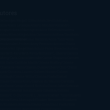
utores
oeSwinger
Abigail Gibbs
Adam Nevill
Adriana
bens
Alaitz Leceaga
Alberto Méndez
Alejandro
stroguer
Alexis Harrington
Alice Kellen
Almudena
andes
Altea Morgan
Ana Cantarero
Andrew Davidson
cargables
gela Quintas
Despúes
Angélique Barbérat
Anna Todd
Anna
res
Annabel Pitcher
Anny Peterson
Antonio Dikele
stefano
Art Spiegelman
Arturo Pérez-Reverte
Audrey
rlan
Beth Kery
Beth Revis
Brittainy C. Cherry
Camilla
ckberg
Carla Gràcia Mercadé
Carme Chaparro
Carmen
tín Gaite
Caroline March
Celeste Bradley
Celeste
Charlaine Harris
Charles Dubow
Cherry Chic
Cheryl
rayed
Christina Lauren
Colleen Hoover
Colleen
Cullough
Connie Willis
Cristina Prada
Daniel
ttauer
Daniela Krien
Daphne du Maurier
Darynda
nes
David Crespo
David Nicholls
David Safier
Deborah
rkness
Deborah Install
Diana Gabaldon
Dolores
dondo
E. O. Chirovici
E.L. James
Eckhart Tolle
Eduardo
ndoza
Elena Montagud
Elísabet Benavent
Elisabeth
ft
Elisabeth Kostova
Emma Cline
Enric Pardo
Erin
rgenstern
Erin Watt
Ernest Cline
Ernesto