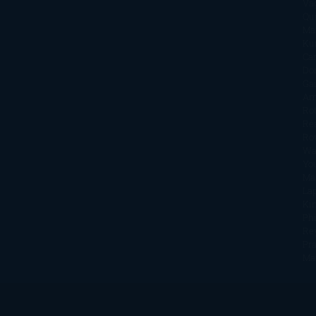
Va
Qu
Ma
Ku
Car
Do
Ga
Am
Ro
Ré
Ro
Wa
Yo
Ma
La
Kin
Phi
Re
Pra
Ma