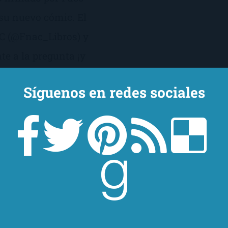
 su nuevo cómic. El
C (@Fnac_Libros) y
te a la pregunta ¡y
[…]
Síguenos en redes sociales