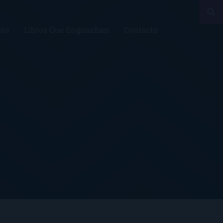
sts
Libros Que Enganchan
Contacto