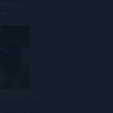
ca!
esperáis para hacerlo?),
ro firmado por Paco