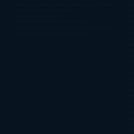
Mágico
Realista
Recomendaciones
Reseñas
Romance
Sá
paranormal
Romántica
Romántica
Ar
Victoriana
Sagas
Segunda
Per
mano
Sentimental
Series
Sobrevivir a una
Si
novela
Terror
Test
Thriller
Trilogías
Uncategorized
Ya
Ka
a la venta
Young Adults
¡No me gusta!
Ro
Li
Ar
Th
Di
Tif
So
Mo
Kh
Ha
Ta
Sm
Nu
Oli
Att
Kl
An
Si