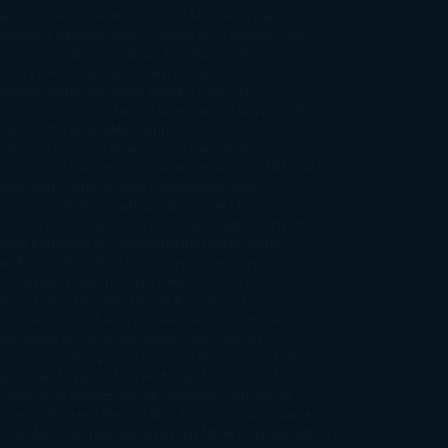
bato
Estefanía Salyers
Federico Moccia
Fernando
amburu
Florencia Bonelli
George R. R. Martin
Gina
al
Gregory Maguire
Haruki Murakami
Helen
monson
Henning Mankell
Henry James
Hiromi
wakami
Irene Hall
Isabel Keats
J. Lynn
J.K.
wling
Jacinto Rey
Jack Thorne
Jamie McGuire
Jeff
ndsay
Jeff VanderMeer
Jennifer L.
mentrout
Jennifer Niven
Jenny Han
Jessica
ompson
Jill Santopolo
Joe Abercrombie
Joe Hill
Joël
cker
John Connolly
John Katzenbach
John
fany
Jojo Moyes
Jonathan Safran Foer
Jose Carlos
moza
Jose Luis Sampedro
José Saramago
Karen Marie
ning
Katharine McGee
Katherine Pancol
Katie
an
Katjia Millay
Ken Follet
Ken Follett
Kent
ruf
Khaled Hosseini
Kiera Cass
Koushun
kami
Kristin Hannah
Kyoichi Katayama
L.J.
ith
Laini Taylor
Laura Kinsale
Laura Norton
Laura
ño
Laurell K. Hamilton
Lauren Groff
Lauren
ver
Lauren Willig
Leisa Rayven
Lena Valenti
Leylah
ar
Liane Moriarty
Lidia Herbada
Lisa Jewell
Lisa
eypas
Lucía Etxebarria
Luz Gabás
M. J. Arlidge
M.C.
drews
Macarena Berlín
Malin Persson Giolito
Marcello
moni
María Dueñas
Marian Keyes
Marie Rutkoski
Mario