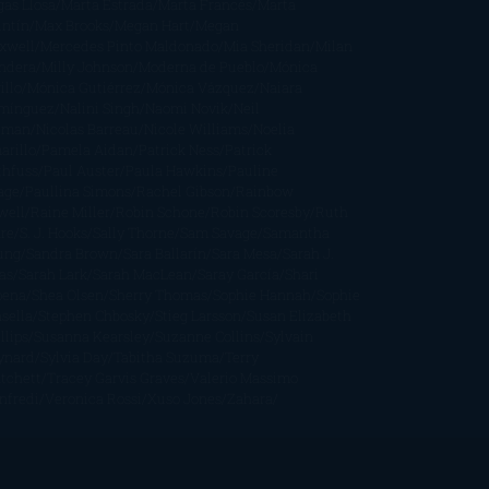
gas Llosa
Marta Estrada
Marta Francés
Marta
intín
Max Brooks
Megan Hart
Megan
xwell
Mercedes Pinto Maldonado
Mia Sheridan
Milan
ndera
Milly Johnson
Moderna de Pueblo
Mónica
illo
Mónica Gutiérrez
Mónica Vázquez
Naiara
mínguez
Nalini Singh
Naomi Novik
Neil
iman
Nicolas Barreau
Nicole Williams
Noelia
arillo
Pamela Aidan
Patrick Ness
Patrick
thfuss
Paul Auster
Paula Hawkins
Pauline
age
Paullina Simons
Rachel Gibson
Rainbow
well
Raine Miller
Robin Schone
Robin Scoresby
Ruth
re
S. J. Hooks
Sally Thorne
Sam Savage
Samantha
ung
Sandra Brown
Sara Ballarín
Sara Mesa
Sarah J.
as
Sarah Lark
Sarah MacLean
Saray García
Shari
pena
Shea Olsen
Sherry Thomas
Sophie Hannah
Sophie
sella
Stephen Chbosky
Stieg Larsson
Susan Elizabeth
llips
Susanna Kearsley
Suzanne Collins
Sylvain
ynard
Sylvia Day
Tabitha Suzuma
Terry
tchett
Tracey Garvis Graves
Valerio Massimo
nfredi
Veronica Rossi
Xuso Jones
Zahara