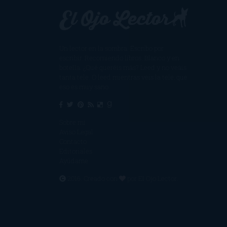
Un lector en la sombra. Escribo por
escribir. Recomiendo libros. Blanco y en
botella. ¿Qué queréis más? Leed y no veáis
tanta tele. O leed mientras veis la tele, que
eso es muy sano.
Sobre mí
Aviso Legal
Contacto
Editoriales
Ayúdame
2016. Creado con
por
El Ojo Lector
.