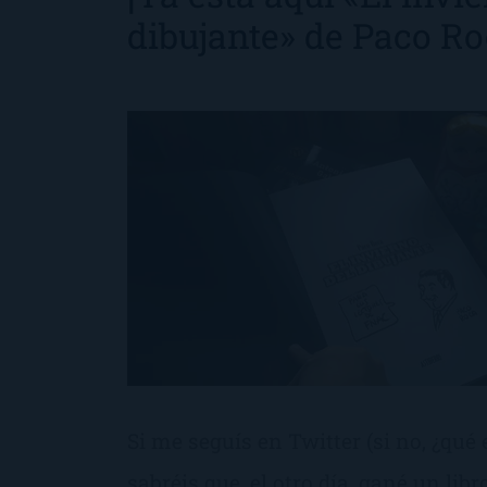
dibujante» de Paco Ro
Si me seguís en Twitter (si no, ¿qué 
sabréis que, el otro día, gané un lib