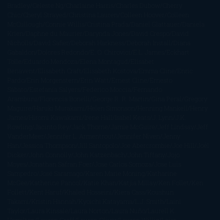
Bradley
Celeste Ng
Charlaine Harris
Charles Dubow
Cherry
Chic
Cheryl Strayed
Christina Lauren
Colleen Hoover
Colleen
McCullough
Connie Willis
Cristina Prada
Daniel Glattauer
Daniela
Krien
Daphne du Maurier
Darynda Jones
David Crespo
David
Nicholls
David Safier
Deborah Harkness
Deborah Install
Diana
Gabaldon
Dolores Redondo
E. O. Chirovici
E.L. James
Eckhart
Tolle
Eduardo Mendoza
Elena Montagud
Elísabet
Benavent
Elisabeth Craft
Elisabeth Kostova
Emma Cline
Enric
Pardo
Erin Morgenstern
Erin Watt
Ernest Cline
Ernesto
Sábato
Estefanía Salyers
Federico Moccia
Fernando
Aramburu
Florencia Bonelli
George R. R. Martin
Gina Peral
Gregory
Maguire
Haruki Murakami
Helen Simonson
Henning Mankell
Henry
James
Hiromi Kawakami
Irene Hall
Isabel Keats
J. Lynn
J.K.
Rowling
Jacinto Rey
Jack Thorne
Jamie McGuire
Jeff Lindsay
Jeff
VanderMeer
Jennifer L. Armentrout
Jennifer Niven
Jenny
Han
Jessica Thompson
Jill Santopolo
Joe Abercrombie
Joe Hill
Joël
Dicker
John Connolly
John Katzenbach
John Tiffany
Jojo
Moyes
Jonathan Safran Foer
Jose Carlos Somoza
Jose Luis
Sampedro
José Saramago
Karen Marie Moning
Katharine
McGee
Katherine Pancol
Katie Khan
Katjia Millay
Ken Follet
Ken
Follett
Kent Haruf
Khaled Hosseini
Kiera Cass
Koushun
Takami
Kristin Hannah
Kyoichi Katayama
L.J. Smith
Laini
Taylor
Laura Kinsale
Laura Norton
Laura Nuño
Laurell K.