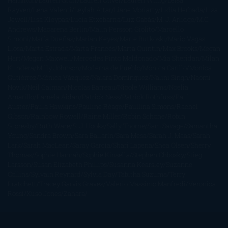
Hamilton
Lauren Groff
Lauren Oliver
Lauren Willig
Leisa
Rayven
Lena Valenti
Leylah Attar
Liane Moriarty
Lidia Herbada
Lisa
Jewell
Lisa Kleypas
Lucía Etxebarria
Luz Gabás
M. J. Arlidge
M.C.
Andrews
Macarena Berlín
Malin Persson Giolito
Marcello
Simoni
María Dueñas
Marian Keyes
Marie Rutkoski
Mario Vagas
Llosa
Marta Estrada
Marta Francés
Marta Quintín
Max Brooks
Megan
Hart
Megan Maxwell
Mercedes Pinto Maldonado
Mia Sheridan
Milan
Kundera
Milly Johnson
Moderna de Pueblo
Mónica Carillo
Mónica
Gutiérrez
Mónica Vázquez
Naiara Domínguez
Nalini Singh
Naomi
Novik
Neil Gaiman
Nicolas Barreau
Nicole Williams
Noelia
Amarillo
Pamela Aidan
Patrick Ness
Patrick Rothfuss
Paul
Auster
Paula Hawkins
Pauline Réage
Paullina Simons
Rachel
Gibson
Rainbow Rowell
Raine Miller
Robin Schone
Robin
Scoresby
Ruth Ware
S. J. Hooks
Sally Thorne
Sam Savage
Samantha
Young
Sandra Brown
Sara Ballarín
Sara Mesa
Sarah J. Maas
Sarah
Lark
Sarah MacLean
Saray García
Shari Lapena
Shea Olsen
Sherry
Thomas
Sophie Hannah
Sophie Kinsella
Stephen Chbosky
Stieg
Larsson
Susan Elizabeth Phillips
Susanna Kearsley
Suzanne
Collins
Sylvain Reynard
Sylvia Day
Tabitha Suzuma
Terry
Pratchett
Tracey Garvis Graves
Valerio Massimo Manfredi
Veronica
Rossi
Xuso Jones
Zahara