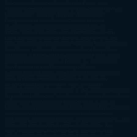
Barbérat
Anna Todd
Anna Zaires
Annabel Pitcher
Anny
Peterson
Antonio Dikele Distefano
Art Spiegelman
Arturo Pérez-
Reverte
Audrey Carlan
Beth Kery
Beth Revis
Brittainy C.
Cherry
Camilla Läckberg
Carla Gràcia Mercadé
Carme
Chaparro
Carmen Martín Gaite
Caroline March
Celeste
Bradley
Celeste Ng
Charlaine Harris
Charles Dubow
Cherry
Chic
Cheryl Strayed
Christina Lauren
Colleen Hoover
Colleen
McCullough
Connie Willis
Cristina Prada
Daniel Glattauer
Daniela
Krien
Daphne du Maurier
Darynda Jones
David Crespo
David
Nicholls
David Safier
Deborah Harkness
Deborah Install
Diana
Gabaldon
Dolores Redondo
E. O. Chirovici
E.L. James
Eckhart
Tolle
Eduardo Mendoza
Elena Montagud
Elísabet
Benavent
Elisabeth Craft
Elisabeth Kostova
Emma Cline
Enric
Pardo
Erin Morgenstern
Erin Watt
Ernest Cline
Ernesto
Sábato
Estefanía Salyers
Federico Moccia
Fernando
Aramburu
Florencia Bonelli
George R. R. Martin
Gina Peral
Gregory
Maguire
Haruki Murakami
Helen Simonson
Henning Mankell
Henry
James
Hiromi Kawakami
Irene Hall
Isabel Keats
J. Lynn
J.K.
Rowling
Jacinto Rey
Jack Thorne
Jamie McGuire
Jeff Lindsay
Jeff
VanderMeer
Jennifer L. Armentrout
Jennifer Niven
Jenny
Han
Jessica Thompson
Jill Santopolo
Joe Abercrombie
Joe Hill
Joël
Dicker
John Connolly
John Katzenbach
John Tiffany
Jojo
Moyes
Jonathan Safran Foer
Jose Carlos Somoza
Jose Luis
Sampedro
José Saramago
Karen Marie Moning
Katharine