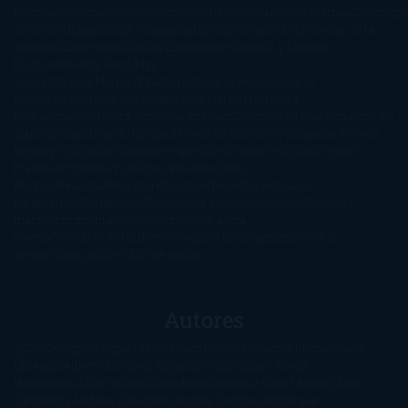
Ficción
Clásicos
Colaboraciones
Comic
Concursos
Crecemos
Descarga
del libro
Drama
Duda Gramatical
El Ojo de Sauron
El poema de la
semana
Encuestas
Erótica
Especiales
Fantasía y Ciencia
Ficción
Feeling Good
Hay
vida
Histórica
Humor
Infantil
Intriga
Juvenil
Lecturas
Anticipadas
Libros que enganchan
Listas
Literatura
Fantástica
Literatura Japonesa
LofbuksDesigns
Los más vendidos
Mi
opinión
Narrativa
No ficción
Novela de misterio y suspense
Novela
Negra y Policiaca
Ocasiones especiales
Otros
Películas
Premio
Planeta
Próximas Publicaciones
Realismo
Mágico
Realista
Recomendaciones
Reseñas
Romance
paranormal
Romántica
Romántica Victoriana
Sagas
Segunda
mano
Sentimental
Series
Sobrevivir a una
novela
Terror
Test
Thriller
Trilogías
Uncategorized
Ya a la
venta
Young Adults
¡No me gusta!
Autores
@ZoeSwinger
Abigail Gibbs
Adam Nevill
Adriana Rubens
Alaitz
Leceaga
Alberto Méndez
Alejandro Castroguer
Alexis
Harrington
Alice Kellen
Almudena Grandes
Altea Morgan
Ana
Cantarero
Andrew Davidson
Ángela Quintas
Angélique