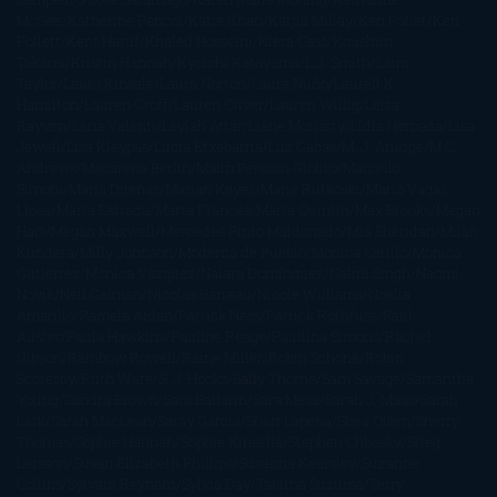
McGee
Katherine Pancol
Katie Khan
Katjia Millay
Ken Follet
Ken
Follett
Kent Haruf
Khaled Hosseini
Kiera Cass
Koushun
Takami
Kristin Hannah
Kyoichi Katayama
L.J. Smith
Laini
Taylor
Laura Kinsale
Laura Norton
Laura Nuño
Laurell K.
Hamilton
Lauren Groff
Lauren Oliver
Lauren Willig
Leisa
Rayven
Lena Valenti
Leylah Attar
Liane Moriarty
Lidia Herbada
Lisa
Jewell
Lisa Kleypas
Lucía Etxebarria
Luz Gabás
M. J. Arlidge
M.C.
Andrews
Macarena Berlín
Malin Persson Giolito
Marcello
Simoni
María Dueñas
Marian Keyes
Marie Rutkoski
Mario Vagas
Llosa
Marta Estrada
Marta Francés
Marta Quintín
Max Brooks
Megan
Hart
Megan Maxwell
Mercedes Pinto Maldonado
Mia Sheridan
Milan
Kundera
Milly Johnson
Moderna de Pueblo
Mónica Carillo
Mónica
Gutiérrez
Mónica Vázquez
Naiara Domínguez
Nalini Singh
Naomi
Novik
Neil Gaiman
Nicolas Barreau
Nicole Williams
Noelia
Amarillo
Pamela Aidan
Patrick Ness
Patrick Rothfuss
Paul
Auster
Paula Hawkins
Pauline Réage
Paullina Simons
Rachel
Gibson
Rainbow Rowell
Raine Miller
Robin Schone
Robin
Scoresby
Ruth Ware
S. J. Hooks
Sally Thorne
Sam Savage
Samantha
Young
Sandra Brown
Sara Ballarín
Sara Mesa
Sarah J. Maas
Sarah
Lark
Sarah MacLean
Saray García
Shari Lapena
Shea Olsen
Sherry
Thomas
Sophie Hannah
Sophie Kinsella
Stephen Chbosky
Stieg
Larsson
Susan Elizabeth Phillips
Susanna Kearsley
Suzanne
Collins
Sylvain Reynard
Sylvia Day
Tabitha Suzuma
Terry