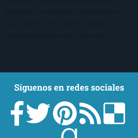
ilusionante. La saga está, últimamente, de
moda. Estrena serie, pronto, también,
videojuego y, ahora, sale a la luz la […]
Síguenos en redes sociales