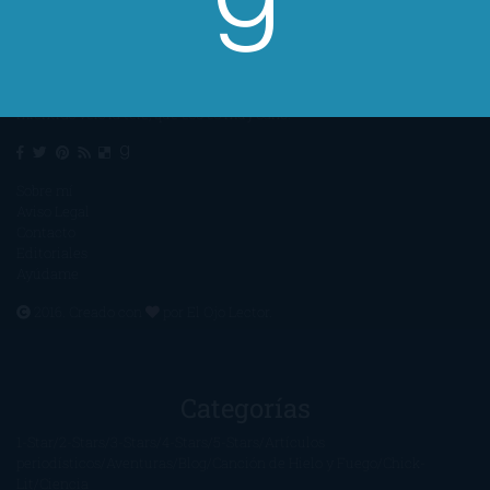
Un lector en la sombra. Escribo por escribir. Recomiendo libros. Blanco
y en botella. ¿Qué queréis más? Leed y no veáis tanta tele. O leed
mientras veis la tele, que eso es muy sano.
Sobre mí
Aviso Legal
Contacto
Editoriales
Ayúdame
2016. Creado con
por
El Ojo Lector
.
Categorías
1-Star
2-Stars
3-Stars
4-Stars
5-Stars
Artículos
periodísticos
Aventuras
Blog
Canción de Hielo y Fuego
Chick-
Lit
Ciencia