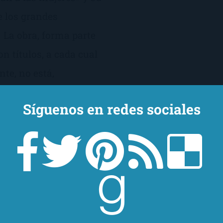
e los grandes
 La obra, forma parte
n títulos, a cada cual
te, no está,
ano. Por ahora, sólo
Síguenos en redes sociales