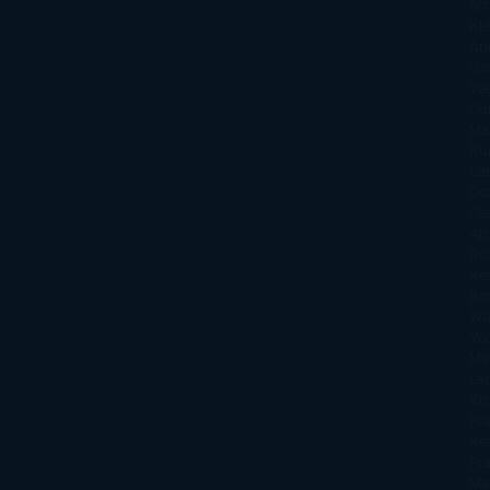
Att
Kl
An
Si
Va
Qu
Ma
Ku
Car
Do
Ga
Am
Ro
Ré
Ro
Wa
Yo
Ma
La
Kin
Phi
Re
Pra
Ma