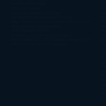
suspense
Novela Negra y
Re
Policiaca
Ocasiones
Me
especiales
Otros
Películas
Premio
Cra
Planeta
Próximas Publicaciones
Realismo
Mo
Mágico
Realista
Recomendaciones
Reseñas
Romance
Sá
paranormal
Romántica
Romántica
Ar
Victoriana
Sagas
Segunda
Per
mano
Sentimental
Series
Sobrevivir a una
Si
novela
Terror
Test
Thriller
Trilogías
Uncategorized
Ya
Ka
a la venta
Young Adults
¡No me gusta!
Ro
Li
Ar
Th
Di
Tif
So
Mo
Kh
Ha
Ta
Sm
Nu
Oli