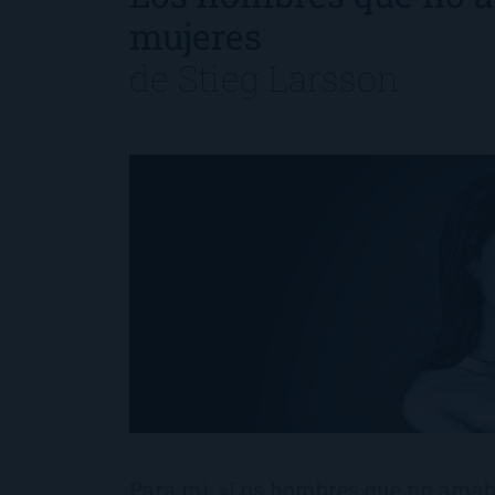
mujeres
de
Stieg Larsson
Para mí, «Los hombres que no amaba