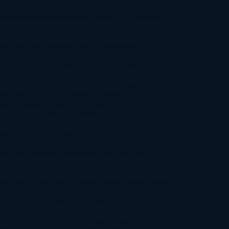
ar
Liane Moriarty
Lidia Herbada
Lisa Jewell
Lisa
eypas
Lucía Etxebarria
Luz Gabás
M. J. Arlidge
M.C.
drews
Macarena Berlín
Malin Persson Giolito
Marcello
moni
María Dueñas
Marian Keyes
Marie Rutkoski
Mario
gas Llosa
Marta Estrada
Marta Francés
Marta
intín
Max Brooks
Megan Hart
Megan
xwell
Mercedes Pinto Maldonado
Mia Sheridan
Milan
ndera
Milly Johnson
Moderna de Pueblo
Mónica
illo
Mónica Gutiérrez
Mónica Vázquez
Naiara
mínguez
Nalini Singh
Naomi Novik
Neil
iman
Nicolas Barreau
Nicole Williams
Noelia
arillo
Pamela Aidan
Patrick Ness
Patrick
thfuss
Paul Auster
Paula Hawkins
Pauline
age
Paullina Simons
Rachel Gibson
Rainbow
well
Raine Miller
Robin Schone
Robin Scoresby
Ruth
re
S. J. Hooks
Sally Thorne
Sam Savage
Samantha
ung
Sandra Brown
Sara Ballarín
Sara Mesa
Sarah J.
as
Sarah Lark
Sarah MacLean
Saray García
Shari
pena
Shea Olsen
Sherry Thomas
Sophie Hannah
Sophie
sella
Stephen Chbosky
Stieg Larsson
Susan Elizabeth
llips
Susanna Kearsley
Suzanne Collins
Sylvain
ynard
Sylvia Day
Tabitha Suzuma
Terry
tchett
Tracey Garvis Graves
Valerio Massimo
nfredi
Veronica Rossi
Xuso Jones
Zahara