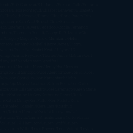
dondo
E. O. Chirovici
E.L. James
Eckhart Tolle
Eduardo
ndoza
Elena Montagud
Elísabet Benavent
Elisabeth
ft
Elisabeth Kostova
Emma Cline
Enric Pardo
Erin
rgenstern
Erin Watt
Ernest Cline
Ernesto
bato
Estefanía Salyers
Federico Moccia
Fernando
amburu
Florencia Bonelli
George R. R. Martin
Gina
al
Gregory Maguire
Haruki Murakami
Helen
monson
Henning Mankell
Henry James
Hiromi
wakami
Irene Hall
Isabel Keats
J. Lynn
J.K.
wling
Jacinto Rey
Jack Thorne
Jamie McGuire
Jeff
ndsay
Jeff VanderMeer
Jennifer L.
mentrout
Jennifer Niven
Jenny Han
Jessica
ompson
Jill Santopolo
Joe Abercrombie
Joe Hill
Joël
cker
John Connolly
John Katzenbach
John
fany
Jojo Moyes
Jonathan Safran Foer
Jose Carlos
moza
Jose Luis Sampedro
José Saramago
Karen Marie
ning
Katharine McGee
Katherine Pancol
Katie
an
Katjia Millay
Ken Follet
Ken Follett
Kent
ruf
Khaled Hosseini
Kiera Cass
Koushun
kami
Kristin Hannah
Kyoichi Katayama
L.J.
ith
Laini Taylor
Laura Kinsale
Laura Norton
Laura
ño
Laurell K. Hamilton
Lauren Groff
Lauren
ver
Lauren Willig
Leisa Rayven
Lena Valenti
Leylah