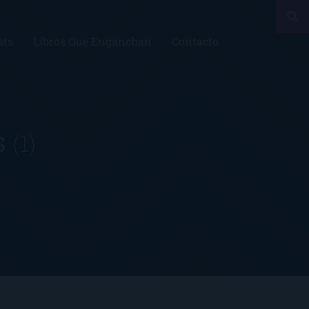
sts
Libros Que Enganchan
Contacto
s
(1)