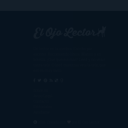
Un lector en la sombra. Escribo por
escribir. Recomiendo libros. Blanco y en
botella. ¿Qué queréis más? Leed y no veáis
tanta tele. O leed mientras veis la tele, que
eso es muy sano.
Sobre mí
Aviso Legal
Contacto
Editoriales
Ayúdame
2016. Creado con
por
El Ojo Lector
.