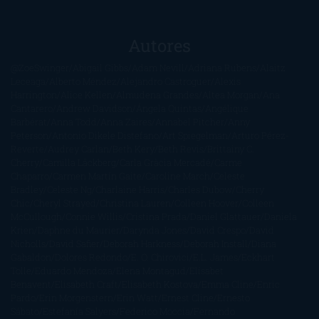
Autores
@ZoeSwinger
Abigail Gibbs
Adam Nevill
Adriana Rubens
Alaitz
Leceaga
Alberto Méndez
Alejandro Castroguer
Alexis
Harrington
Alice Kellen
Almudena Grandes
Altea Morgan
Ana
Cantarero
Andrew Davidson
Ángela Quintas
Angélique
Barbérat
Anna Todd
Anna Zaires
Annabel Pitcher
Anny
Peterson
Antonio Dikele Distefano
Art Spiegelman
Arturo Pérez-
Reverte
Audrey Carlan
Beth Kery
Beth Revis
Brittainy C.
Cherry
Camilla Läckberg
Carla Gràcia Mercadé
Carme
Chaparro
Carmen Martín Gaite
Caroline March
Celeste
Bradley
Celeste Ng
Charlaine Harris
Charles Dubow
Cherry
Chic
Cheryl Strayed
Christina Lauren
Colleen Hoover
Colleen
McCullough
Connie Willis
Cristina Prada
Daniel Glattauer
Daniela
Krien
Daphne du Maurier
Darynda Jones
David Crespo
David
Nicholls
David Safier
Deborah Harkness
Deborah Install
Diana
Gabaldon
Dolores Redondo
E. O. Chirovici
E.L. James
Eckhart
Tolle
Eduardo Mendoza
Elena Montagud
Elísabet
Benavent
Elisabeth Craft
Elisabeth Kostova
Emma Cline
Enric
Pardo
Erin Morgenstern
Erin Watt
Ernest Cline
Ernesto
Sábato
Estefanía Salyers
Federico Moccia
Fernando