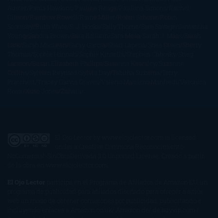
Auster
Paula Hawkins
Pauline Réage
Paullina Simons
Rachel
Gibson
Rainbow Rowell
Raine Miller
Robin Schone
Robin
Scoresby
Ruth Ware
S. J. Hooks
Sally Thorne
Sam Savage
Samantha
Young
Sandra Brown
Sara Ballarín
Sara Mesa
Sarah J. Maas
Sarah
Lark
Sarah MacLean
Saray García
Shari Lapena
Shea Olsen
Sherry
Thomas
Sophie Hannah
Sophie Kinsella
Stephen Chbosky
Stieg
Larsson
Susan Elizabeth Phillips
Susanna Kearsley
Suzanne
Collins
Sylvain Reynard
Sylvia Day
Tabitha Suzuma
Terry
Pratchett
Tracey Garvis Graves
Valerio Massimo Manfredi
Veronica
Rossi
Xuso Jones
Zahara
El Ojo Lector
by
www.elojolector.com
is licensed
under a
Creative Commons Reconocimiento-
NoComercial-SinObraDerivada 3.0 Unported License
. Creado a partir
de la obra en
www.elojolector.com
.
El Ojo Lector
participa en el Programa de Afiliados de Amazon EU, un
programa de publicidad para afiliados diseñado para ofrecer a sitios
web un modo de obtener comisiones por publicidad, publicitando e
incluyendo enlaces a Amazon.co.uk/ Amazon.de/ de.buyvip.com /