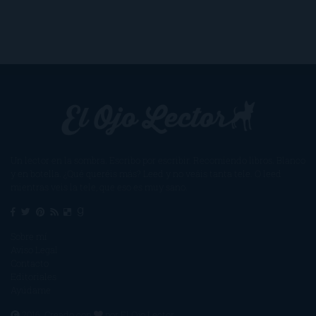
Un lector en la sombra. Escribo por escribir. Recomiendo libros. Blanco
y en botella. ¿Qué queréis más? Leed y no veáis tanta tele. O leed
mientras veis la tele, que eso es muy sano.
Sobre mí
Aviso Legal
Contacto
Editoriales
Ayúdame
2016. Creado con
por
El Ojo Lector
.