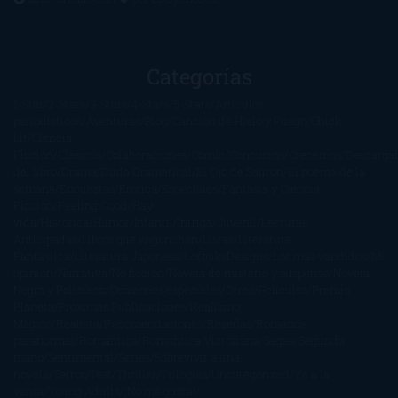
Categorías
1-Star
2-Stars
3-Stars
4-Stars
5-Stars
Artículos
periodísticos
Aventuras
Blog
Canción de Hielo y Fuego
Chick-
Lit
Ciencia
Ficción
Clásicos
Colaboraciones
Comic
Concursos
Crecemos
Descarga
del libro
Drama
Duda Gramatical
El Ojo de Sauron
El poema de la
semana
Encuestas
Erótica
Especiales
Fantasía y Ciencia
Ficción
Feeling Good
Hay
vida
Histórica
Humor
Infantil
Intriga
Juvenil
Lecturas
Anticipadas
Libros que enganchan
Listas
Literatura
Fantástica
Literatura Japonesa
LofbuksDesigns
Los más vendidos
Mi
opinión
Narrativa
No ficción
Novela de misterio y suspense
Novela
Negra y Policiaca
Ocasiones especiales
Otros
Películas
Premio
Planeta
Próximas Publicaciones
Realismo
Mágico
Realista
Recomendaciones
Reseñas
Romance
paranormal
Romántica
Romántica Victoriana
Sagas
Segunda
mano
Sentimental
Series
Sobrevivir a una
novela
Terror
Test
Thriller
Trilogías
Uncategorized
Ya a la
venta
Young Adults
¡No me gusta!