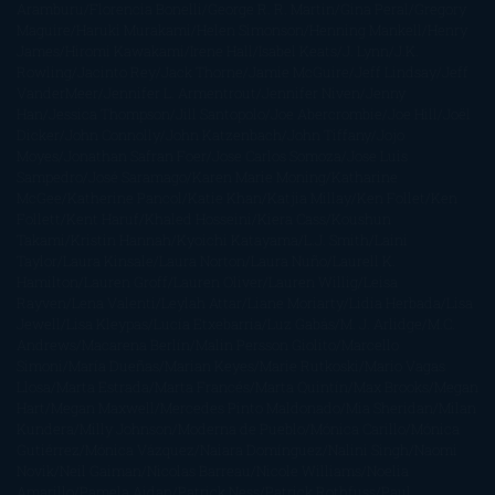
Aramburu
Florencia Bonelli
George R. R. Martin
Gina Peral
Gregory
Maguire
Haruki Murakami
Helen Simonson
Henning Mankell
Henry
James
Hiromi Kawakami
Irene Hall
Isabel Keats
J. Lynn
J.K.
Rowling
Jacinto Rey
Jack Thorne
Jamie McGuire
Jeff Lindsay
Jeff
VanderMeer
Jennifer L. Armentrout
Jennifer Niven
Jenny
Han
Jessica Thompson
Jill Santopolo
Joe Abercrombie
Joe Hill
Joël
Dicker
John Connolly
John Katzenbach
John Tiffany
Jojo
Moyes
Jonathan Safran Foer
Jose Carlos Somoza
Jose Luis
Sampedro
José Saramago
Karen Marie Moning
Katharine
McGee
Katherine Pancol
Katie Khan
Katjia Millay
Ken Follet
Ken
Follett
Kent Haruf
Khaled Hosseini
Kiera Cass
Koushun
Takami
Kristin Hannah
Kyoichi Katayama
L.J. Smith
Laini
Taylor
Laura Kinsale
Laura Norton
Laura Nuño
Laurell K.
Hamilton
Lauren Groff
Lauren Oliver
Lauren Willig
Leisa
Rayven
Lena Valenti
Leylah Attar
Liane Moriarty
Lidia Herbada
Lisa
Jewell
Lisa Kleypas
Lucía Etxebarria
Luz Gabás
M. J. Arlidge
M.C.
Andrews
Macarena Berlín
Malin Persson Giolito
Marcello
Simoni
María Dueñas
Marian Keyes
Marie Rutkoski
Mario Vagas
Llosa
Marta Estrada
Marta Francés
Marta Quintín
Max Brooks
Megan
Hart
Megan Maxwell
Mercedes Pinto Maldonado
Mia Sheridan
Milan
Kundera
Milly Johnson
Moderna de Pueblo
Mónica Carillo
Mónica
Gutiérrez
Mónica Vázquez
Naiara Domínguez
Nalini Singh
Naomi
Novik
Neil Gaiman
Nicolas Barreau
Nicole Williams
Noelia
Amarillo
Pamela Aidan
Patrick Ness
Patrick Rothfuss
Paul