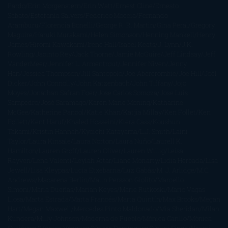
Pardo
Erin Morgenstern
Erin Watt
Ernest Cline
Ernesto
Sábato
Estefanía Salyers
Federico Moccia
Fernando
Aramburu
Florencia Bonelli
George R. R. Martin
Gina Peral
Gregory
Maguire
Haruki Murakami
Helen Simonson
Henning Mankell
Henry
James
Hiromi Kawakami
Irene Hall
Isabel Keats
J. Lynn
J.K.
Rowling
Jacinto Rey
Jack Thorne
Jamie McGuire
Jeff Lindsay
Jeff
VanderMeer
Jennifer L. Armentrout
Jennifer Niven
Jenny
Han
Jessica Thompson
Jill Santopolo
Joe Abercrombie
Joe Hill
Joël
Dicker
John Connolly
John Katzenbach
John Tiffany
Jojo
Moyes
Jonathan Safran Foer
Jose Carlos Somoza
Jose Luis
Sampedro
José Saramago
Karen Marie Moning
Katharine
McGee
Katherine Pancol
Katie Khan
Katjia Millay
Ken Follet
Ken
Follett
Kent Haruf
Khaled Hosseini
Kiera Cass
Koushun
Takami
Kristin Hannah
Kyoichi Katayama
L.J. Smith
Laini
Taylor
Laura Kinsale
Laura Norton
Laura Nuño
Laurell K.
Hamilton
Lauren Groff
Lauren Oliver
Lauren Willig
Leisa
Rayven
Lena Valenti
Leylah Attar
Liane Moriarty
Lidia Herbada
Lisa
Jewell
Lisa Kleypas
Lucía Etxebarria
Luz Gabás
M. J. Arlidge
M.C.
Andrews
Macarena Berlín
Malin Persson Giolito
Marcello
Simoni
María Dueñas
Marian Keyes
Marie Rutkoski
Mario Vagas
Llosa
Marta Estrada
Marta Francés
Marta Quintín
Max Brooks
Megan
Hart
Megan Maxwell
Mercedes Pinto Maldonado
Mia Sheridan
Milan
Kundera
Milly Johnson
Moderna de Pueblo
Mónica Carillo
Mónica