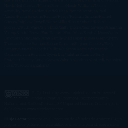
Gutiérrez
Mónica Vázquez
Naiara Domínguez
Nalini Singh
Naomi
Novik
Neil Gaiman
Nicolas Barreau
Nicole Williams
Noelia
Amarillo
Pamela Aidan
Patrick Ness
Patrick Rothfuss
Paul
Auster
Paula Hawkins
Pauline Réage
Paullina Simons
Rachel
Gibson
Rainbow Rowell
Raine Miller
Robin Schone
Robin
Scoresby
Ruth Ware
S. J. Hooks
Sally Thorne
Sam Savage
Samantha
Young
Sandra Brown
Sara Ballarín
Sara Mesa
Sarah J. Maas
Sarah
Lark
Sarah MacLean
Saray García
Shari Lapena
Shea Olsen
Sherry
Thomas
Sophie Hannah
Sophie Kinsella
Stephen Chbosky
Stieg
Larsson
Susan Elizabeth Phillips
Susanna Kearsley
Suzanne
Collins
Sylvain Reynard
Sylvia Day
Tabitha Suzuma
Terry
Pratchett
Tracey Garvis Graves
Valerio Massimo Manfredi
Veronica
Rossi
Xuso Jones
Zahara
El Ojo Lector
by
www.elojolector.com
is licensed
under a
Creative Commons Reconocimiento-
NoComercial-SinObraDerivada 3.0 Unported License
. Creado a partir
de la obra en
www.elojolector.com
.
El Ojo Lector
participa en el Programa de Afiliados de Amazon EU, un
programa de publicidad para afiliados diseñado para ofrecer a sitios