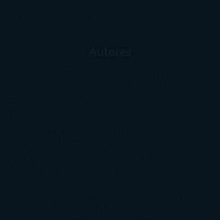
novela
Terror
Test
Thriller
Trilogías
Uncategorized
Ya a la
venta
Young Adults
¡No me gusta!
Autores
@ZoeSwinger
Abigail Gibbs
Adam Nevill
Adriana Rubens
Alaitz
Leceaga
Alberto Méndez
Alejandro Castroguer
Alexis
Harrington
Alice Kellen
Almudena Grandes
Altea Morgan
Ana
Cantarero
Andrew Davidson
Ángela Quintas
Angélique
Barbérat
Anna Todd
Anna Zaires
Annabel Pitcher
Anny
Peterson
Antonio Dikele Distefano
Art Spiegelman
Arturo Pérez-
Reverte
Audrey Carlan
Beth Kery
Beth Revis
Brittainy C.
Cherry
Camilla Läckberg
Carla Gràcia Mercadé
Carme
Chaparro
Carmen Martín Gaite
Caroline March
Celeste
Bradley
Celeste Ng
Charlaine Harris
Charles Dubow
Cherry
Chic
Cheryl Strayed
Christina Lauren
Colleen Hoover
Colleen
McCullough
Connie Willis
Cristina Prada
Daniel Glattauer
Daniela
Krien
Daphne du Maurier
Darynda Jones
David Crespo
David
Nicholls
David Safier
Deborah Harkness
Deborah Install
Diana
Gabaldon
Dolores Redondo
E. O. Chirovici
E.L. James
Eckhart
Tolle
Eduardo Mendoza
Elena Montagud
Elísabet
Benavent
Elisabeth Craft
Elisabeth Kostova
Emma Cline
Enric