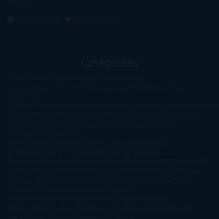
Ayúdame
2016. Creado con
por
El Ojo Lector
.
Categorías
1-Star
2-Stars
3-Stars
4-Stars
5-Stars
Artículos
periodísticos
Aventuras
Blog
Canción de Hielo y Fuego
Chick-
Lit
Ciencia
Ficción
Clásicos
Colaboraciones
Comic
Concursos
Crecemos
Descarga
del libro
Drama
Duda Gramatical
El Ojo de Sauron
El poema de la
semana
Encuestas
Erótica
Especiales
Fantasía y Ciencia
Ficción
Feeling Good
Hay
vida
Histórica
Humor
Infantil
Intriga
Juvenil
Lecturas
Anticipadas
Libros que enganchan
Listas
Literatura
Fantástica
Literatura Japonesa
LofbuksDesigns
Los más vendidos
Mi
opinión
Narrativa
No ficción
Novela de misterio y suspense
Novela
Negra y Policiaca
Ocasiones especiales
Otros
Películas
Premio
Planeta
Próximas Publicaciones
Realismo
Mágico
Realista
Recomendaciones
Reseñas
Romance
paranormal
Romántica
Romántica Victoriana
Sagas
Segunda
mano
Sentimental
Series
Sobrevivir a una