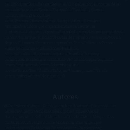
del libro
Drama
Duda Gramatical
El Ojo de Sauron
El poema de la
semana
Encuestas
Erótica
Especiales
Fantasía y Ciencia
Ficción
Feeling Good
Hay
vida
Histórica
Humor
Infantil
Intriga
Juvenil
Lecturas
Anticipadas
Libros que enganchan
Listas
Literatura
Fantástica
Literatura Japonesa
LofbuksDesigns
Los más vendidos
Mi
opinión
Narrativa
No ficción
Novela de misterio y suspense
Novela
Negra y Policiaca
Ocasiones especiales
Otros
Películas
Premio
Planeta
Próximas Publicaciones
Realismo
Mágico
Realista
Recomendaciones
Reseñas
Romance
paranormal
Romántica
Romántica Victoriana
Sagas
Segunda
mano
Sentimental
Series
Sobrevivir a una
novela
Terror
Test
Thriller
Trilogías
Uncategorized
Ya a la
venta
Young Adults
¡No me gusta!
Autores
@ZoeSwinger
Abigail Gibbs
Adam Nevill
Adriana Rubens
Alaitz
Leceaga
Alberto Méndez
Alejandro Castroguer
Alexis
Harrington
Alice Kellen
Almudena Grandes
Altea Morgan
Ana
Cantarero
Andrew Davidson
Ángela Quintas
Angélique
Barbérat
Anna Todd
Anna Zaires
Annabel Pitcher
Anny