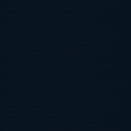
Peterson
Antonio Dikele Distefano
Art Spiegelman
Arturo Pérez-
Reverte
Audrey Carlan
Beth Kery
Beth Revis
Brittainy C.
Cherry
Camilla Läckberg
Carla Gràcia Mercadé
Carme
Chaparro
Carmen Martín Gaite
Caroline March
Celeste
Bradley
Celeste Ng
Charlaine Harris
Charles Dubow
Cherry
Chic
Cheryl Strayed
Christina Lauren
Colleen Hoover
Colleen
McCullough
Connie Willis
Cristina Prada
Daniel Glattauer
Daniela
Krien
Daphne du Maurier
Darynda Jones
David Crespo
David
Nicholls
David Safier
Deborah Harkness
Deborah Install
Diana
Gabaldon
Dolores Redondo
E. O. Chirovici
E.L. James
Eckhart
Tolle
Eduardo Mendoza
Elena Montagud
Elísabet
Benavent
Elisabeth Craft
Elisabeth Kostova
Emma Cline
Enric
Pardo
Erin Morgenstern
Erin Watt
Ernest Cline
Ernesto
Sábato
Estefanía Salyers
Federico Moccia
Fernando
Aramburu
Florencia Bonelli
George R. R. Martin
Gina Peral
Gregory
Maguire
Haruki Murakami
Helen Simonson
Henning Mankell
Henry
James
Hiromi Kawakami
Irene Hall
Isabel Keats
J. Lynn
J.K.
Rowling
Jacinto Rey
Jack Thorne
Jamie McGuire
Jeff Lindsay
Jeff
VanderMeer
Jennifer L. Armentrout
Jennifer Niven
Jenny
Han
Jessica Thompson
Jill Santopolo
Joe Abercrombie
Joe Hill
Joël
Dicker
John Connolly
John Katzenbach
John Tiffany
Jojo
Moyes
Jonathan Safran Foer
Jose Carlos Somoza
Jose Luis
Sampedro
José Saramago
Karen Marie Moning
Katharine