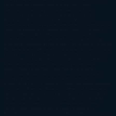
McGee
Katherine Pancol
Katie Khan
Katjia Millay
Ken Follet
Ken
Follett
Kent Haruf
Khaled Hosseini
Kiera Cass
Koushun
Takami
Kristin Hannah
Kyoichi Katayama
L.J. Smith
Laini
Taylor
Laura Kinsale
Laura Norton
Laura Nuño
Laurell K.
Hamilton
Lauren Groff
Lauren Oliver
Lauren Willig
Leisa
Rayven
Lena Valenti
Leylah Attar
Liane Moriarty
Lidia Herbada
Lisa
Jewell
Lisa Kleypas
Lucía Etxebarria
Luz Gabás
M. J. Arlidge
M.C.
Andrews
Macarena Berlín
Malin Persson Giolito
Marcello
Simoni
María Dueñas
Marian Keyes
Marie Rutkoski
Mario Vagas
Llosa
Marta Estrada
Marta Francés
Marta Quintín
Max Brooks
Megan
Hart
Megan Maxwell
Mercedes Pinto Maldonado
Mia Sheridan
Milan
Kundera
Milly Johnson
Moderna de Pueblo
Mónica Carillo
Mónica
Gutiérrez
Mónica Vázquez
Naiara Domínguez
Nalini Singh
Naomi
Novik
Neil Gaiman
Nicolas Barreau
Nicole Williams
Noelia
Amarillo
Pamela Aidan
Patrick Ness
Patrick Rothfuss
Paul
Auster
Paula Hawkins
Pauline Réage
Paullina Simons
Rachel
Gibson
Rainbow Rowell
Raine Miller
Robin Schone
Robin
Scoresby
Ruth Ware
S. J. Hooks
Sally Thorne
Sam Savage
Samantha
Young
Sandra Brown
Sara Ballarín
Sara Mesa
Sarah J. Maas
Sarah
Lark
Sarah MacLean
Saray García
Shari Lapena
Shea Olsen
Sherry
Thomas
Sophie Hannah
Sophie Kinsella
Stephen Chbosky
Stieg
Larsson
Susan Elizabeth Phillips
Susanna Kearsley
Suzanne
Collins
Sylvain Reynard
Sylvia Day
Tabitha Suzuma
Terry
Pratchett
Tracey Garvis Graves
Valerio Massimo Manfredi
Veronica