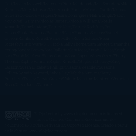
Hart
Megan Maxwell
Mercedes Pinto Maldonado
Mia Sheridan
Milan
Kundera
Milly Johnson
Moderna de Pueblo
Mónica Carillo
Mónica
Gutiérrez
Mónica Vázquez
Naiara Domínguez
Nalini Singh
Naomi
Novik
Neil Gaiman
Nicolas Barreau
Nicole Williams
Noelia
Amarillo
Pamela Aidan
Patrick Ness
Patrick Rothfuss
Paul
Auster
Paula Hawkins
Pauline Réage
Paullina Simons
Rachel
Gibson
Rainbow Rowell
Raine Miller
Robin Schone
Robin
Scoresby
Ruth Ware
S. J. Hooks
Sally Thorne
Sam Savage
Samantha
Young
Sandra Brown
Sara Ballarín
Sara Mesa
Sarah J. Maas
Sarah
Lark
Sarah MacLean
Saray García
Shari Lapena
Shea Olsen
Sherry
Thomas
Sophie Hannah
Sophie Kinsella
Stephen Chbosky
Stieg
Larsson
Susan Elizabeth Phillips
Susanna Kearsley
Suzanne
Collins
Sylvain Reynard
Sylvia Day
Tabitha Suzuma
Terry
Pratchett
Tracey Garvis Graves
Valerio Massimo Manfredi
Veronica
Rossi
Xuso Jones
Zahara
El Ojo Lector
by
www.elojolector.com
is licensed
under a
Creative Commons Reconocimiento-
NoComercial-SinObraDerivada 3.0 Unported License
. Creado a partir
de la obra en
www.elojolector.com
.