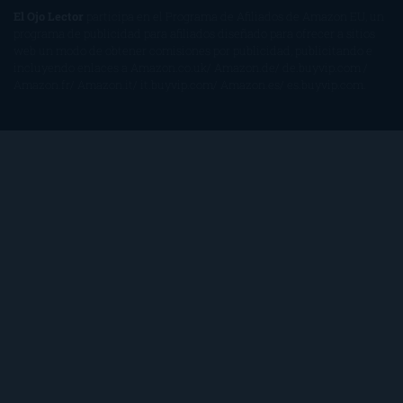
El Ojo Lector
participa en el Programa de Afiliados de Amazon EU, un
programa de publicidad para afiliados diseñado para ofrecer a sitios
web un modo de obtener comisiones por publicidad, publicitando e
incluyendo enlaces a Amazon.co.uk/ Amazon.de/ de.buyvip.com /
Amazon.fr/ Amazon.it/ it.buyvip.com/ Amazon.es/ es.buyvip.com.