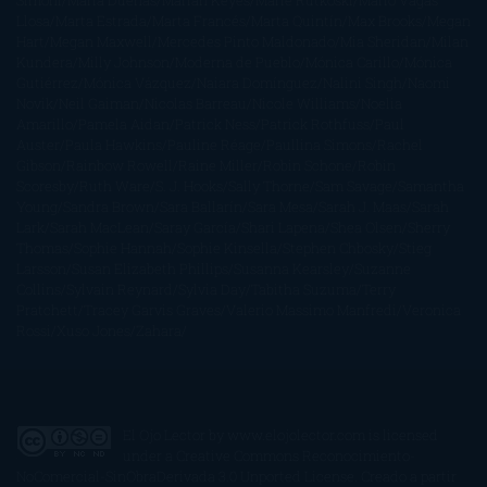
Simoni
María Dueñas
Marian Keyes
Marie Rutkoski
Mario Vagas
Llosa
Marta Estrada
Marta Francés
Marta Quintín
Max Brooks
Megan
Hart
Megan Maxwell
Mercedes Pinto Maldonado
Mia Sheridan
Milan
Kundera
Milly Johnson
Moderna de Pueblo
Mónica Carillo
Mónica
Gutiérrez
Mónica Vázquez
Naiara Domínguez
Nalini Singh
Naomi
Novik
Neil Gaiman
Nicolas Barreau
Nicole Williams
Noelia
Amarillo
Pamela Aidan
Patrick Ness
Patrick Rothfuss
Paul
Auster
Paula Hawkins
Pauline Réage
Paullina Simons
Rachel
Gibson
Rainbow Rowell
Raine Miller
Robin Schone
Robin
Scoresby
Ruth Ware
S. J. Hooks
Sally Thorne
Sam Savage
Samantha
Young
Sandra Brown
Sara Ballarín
Sara Mesa
Sarah J. Maas
Sarah
Lark
Sarah MacLean
Saray García
Shari Lapena
Shea Olsen
Sherry
Thomas
Sophie Hannah
Sophie Kinsella
Stephen Chbosky
Stieg
Larsson
Susan Elizabeth Phillips
Susanna Kearsley
Suzanne
Collins
Sylvain Reynard
Sylvia Day
Tabitha Suzuma
Terry
Pratchett
Tracey Garvis Graves
Valerio Massimo Manfredi
Veronica
Rossi
Xuso Jones
Zahara
El Ojo Lector
by
www.elojolector.com
is licensed
under a
Creative Commons Reconocimiento-
NoComercial-SinObraDerivada 3.0 Unported License
. Creado a partir