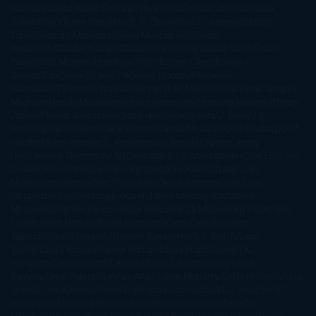
Nicholls
David Safier
Deborah Harkness
Deborah Install
Diana
Gabaldon
Dolores Redondo
E. O. Chirovici
E.L. James
Eckhart
Tolle
Eduardo Mendoza
Elena Montagud
Elísabet
Benavent
Elisabeth Craft
Elisabeth Kostova
Emma Cline
Enric
Pardo
Erin Morgenstern
Erin Watt
Ernest Cline
Ernesto
Sábato
Estefanía Salyers
Federico Moccia
Fernando
Aramburu
Florencia Bonelli
George R. R. Martin
Gina Peral
Gregory
Maguire
Haruki Murakami
Helen Simonson
Henning Mankell
Henry
James
Hiromi Kawakami
Irene Hall
Isabel Keats
J. Lynn
J.K.
Rowling
Jacinto Rey
Jack Thorne
Jamie McGuire
Jeff Lindsay
Jeff
VanderMeer
Jennifer L. Armentrout
Jennifer Niven
Jenny
Han
Jessica Thompson
Jill Santopolo
Joe Abercrombie
Joe Hill
Joël
Dicker
John Connolly
John Katzenbach
John Tiffany
Jojo
Moyes
Jonathan Safran Foer
Jose Carlos Somoza
Jose Luis
Sampedro
José Saramago
Karen Marie Moning
Katharine
McGee
Katherine Pancol
Katie Khan
Katjia Millay
Ken Follet
Ken
Follett
Kent Haruf
Khaled Hosseini
Kiera Cass
Koushun
Takami
Kristin Hannah
Kyoichi Katayama
L.J. Smith
Laini
Taylor
Laura Kinsale
Laura Norton
Laura Nuño
Laurell K.
Hamilton
Lauren Groff
Lauren Oliver
Lauren Willig
Leisa
Rayven
Lena Valenti
Leylah Attar
Liane Moriarty
Lidia Herbada
Lisa
Jewell
Lisa Kleypas
Lucía Etxebarria
Luz Gabás
M. J. Arlidge
M.C.
Andrews
Macarena Berlín
Malin Persson Giolito
Marcello