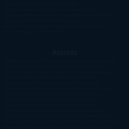
Planeta
Próximas Publicaciones
Realismo
Mágico
Realista
Recomendaciones
Reseñas
Romance
paranormal
Romántica
Romántica Victoriana
Sagas
Segunda
mano
Sentimental
Series
Sobrevivir a una
novela
Terror
Test
Thriller
Trilogías
Uncategorized
Ya a la
venta
Young Adults
¡No me gusta!
Autores
@ZoeSwinger
Abigail Gibbs
Adam Nevill
Adriana Rubens
Alaitz
Leceaga
Alberto Méndez
Alejandro Castroguer
Alexis
Harrington
Alice Kellen
Almudena Grandes
Altea Morgan
Ana
Cantarero
Andrew Davidson
Ángela Quintas
Angélique
Barbérat
Anna Todd
Anna Zaires
Annabel Pitcher
Anny
Peterson
Antonio Dikele Distefano
Art Spiegelman
Arturo Pérez-
Reverte
Audrey Carlan
Beth Kery
Beth Revis
Brittainy C.
Cherry
Camilla Läckberg
Carla Gràcia Mercadé
Carme
Chaparro
Carmen Martín Gaite
Caroline March
Celeste
Bradley
Celeste Ng
Charlaine Harris
Charles Dubow
Cherry
Chic
Cheryl Strayed
Christina Lauren
Colleen Hoover
Colleen
McCullough
Connie Willis
Cristina Prada
Daniel Glattauer
Daniela
Krien
Daphne du Maurier
Darynda Jones
David Crespo
David