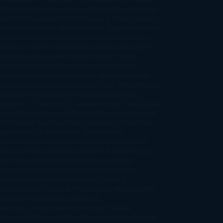
stefano
Art Spiegelman
Arturo Pérez-Reverte
Audrey
rlan
Beth Kery
Beth Revis
Brittainy C. Cherry
Camilla
ckberg
Carla Gràcia Mercadé
Carme Chaparro
Carmen
tín Gaite
Caroline March
Celeste Bradley
Celeste
Charlaine Harris
Charles Dubow
Cherry Chic
Cheryl
rayed
Christina Lauren
Colleen Hoover
Colleen
Cullough
Connie Willis
Cristina Prada
Daniel
ttauer
Daniela Krien
Daphne du Maurier
Darynda
nes
David Crespo
David Nicholls
David Safier
Deborah
rkness
Deborah Install
Diana Gabaldon
Dolores
dondo
E. O. Chirovici
E.L. James
Eckhart Tolle
Eduardo
ndoza
Elena Montagud
Elísabet Benavent
Elisabeth
ft
Elisabeth Kostova
Emma Cline
Enric Pardo
Erin
rgenstern
Erin Watt
Ernest Cline
Ernesto
bato
Estefanía Salyers
Federico Moccia
Fernando
amburu
Florencia Bonelli
George R. R. Martin
Gina
al
Gregory Maguire
Haruki Murakami
Helen
monson
Henning Mankell
Henry James
Hiromi
wakami
Irene Hall
Isabel Keats
J. Lynn
J.K.
wling
Jacinto Rey
Jack Thorne
Jamie McGuire
Jeff
ndsay
Jeff VanderMeer
Jennifer L.
mentrout
Jennifer Niven
Jenny Han
Jessica
ompson
Jill Santopolo
Joe Abercrombie
Joe Hill
Joël