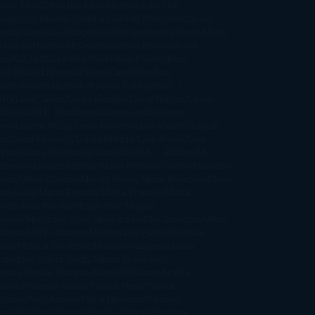
cker
John Connolly
John Katzenbach
John
fany
Jojo Moyes
Jonathan Safran Foer
Jose Carlos
moza
Jose Luis Sampedro
José Saramago
Karen Marie
ning
Katharine McGee
Katherine Pancol
Katie
an
Katjia Millay
Ken Follet
Ken Follett
Kent
ruf
Khaled Hosseini
Kiera Cass
Koushun
kami
Kristin Hannah
Kyoichi Katayama
L.J.
ith
Laini Taylor
Laura Kinsale
Laura Norton
Laura
ño
Laurell K. Hamilton
Lauren Groff
Lauren
ver
Lauren Willig
Leisa Rayven
Lena Valenti
Leylah
ar
Liane Moriarty
Lidia Herbada
Lisa Jewell
Lisa
eypas
Lucía Etxebarria
Luz Gabás
M. J. Arlidge
M.C.
drews
Macarena Berlín
Malin Persson Giolito
Marcello
moni
María Dueñas
Marian Keyes
Marie Rutkoski
Mario
gas Llosa
Marta Estrada
Marta Francés
Marta
intín
Max Brooks
Megan Hart
Megan
xwell
Mercedes Pinto Maldonado
Mia Sheridan
Milan
ndera
Milly Johnson
Moderna de Pueblo
Mónica
illo
Mónica Gutiérrez
Mónica Vázquez
Naiara
mínguez
Nalini Singh
Naomi Novik
Neil
iman
Nicolas Barreau
Nicole Williams
Noelia
arillo
Pamela Aidan
Patrick Ness
Patrick
thfuss
Paul Auster
Paula Hawkins
Pauline
age
Paullina Simons
Rachel Gibson
Rainbow