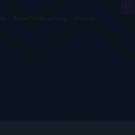
sts
Libros Que Enganchan
Contacto