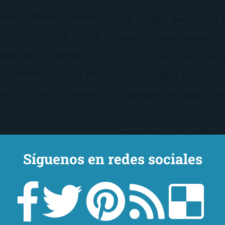
esternillante, atrevida,
Un refugio para Clara 
. Evidentemente, no me
que te meten hasta en 
Igual si lo hubiera
gran parte de mis búsq
, la verdad. Lo que está
relacionadas con la le
ado el tipo de novela
Adsense de Google con
libros puede resultarm
me refiero a la publici
sociales, Planeta ame
Síguenos en redes sociales
nuevo título, y ,aunqu
platillo no suele esco
caí.