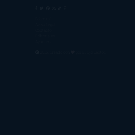
Sobre mí
Aviso Legal
Contacto
Editoriales
Ayúdame
2016. Creado con
por
El Ojo Lector
.