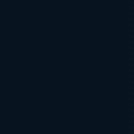
Di
Tif
So
Mo
Kh
Ha
Ta
Sm
Nu
Oli
Att
Kl
An
Si
Va
Qu
Ma
Ku
Car
Do
Ga
Am
Ro
Ré