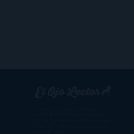
Un lector en la sombra. Escribo por
escribir. Recomiendo libros. Blanco y en
botella. ¿Qué queréis más? Leed y no veáis
tanta tele. O leed mientras veis la tele, que
eso es muy sano.