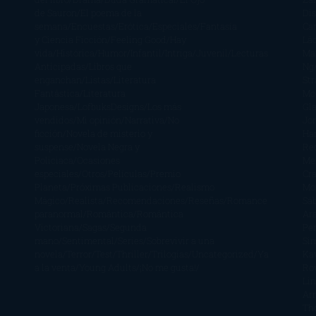
de Sauron
El poema de la
Di
semana
Encuestas
Erótica
Especiales
Fantasía
Ca
y Ciencia Ficción
Feeling Good
Hay
Lä
vida
Histórica
Humor
Infantil
Intriga
Juvenil
Lecturas
Mar
Anticipadas
Libros que
Ng
enganchan
Listas
Literatura
St
Fantástica
Literatura
Mc
Japonesa
LofbuksDesigns
Los más
Gla
vendidos
Mi opinión
Narrativa
No
Jo
ficción
Novela de misterio y
Ha
suspense
Novela Negra y
Re
Policiaca
Ocasiones
Me
especiales
Otros
Películas
Premio
Cra
Planeta
Próximas Publicaciones
Realismo
Mo
Mágico
Realista
Recomendaciones
Reseñas
Romance
Sá
paranormal
Romántica
Romántica
Ar
Victoriana
Sagas
Segunda
Per
mano
Sentimental
Series
Sobrevivir a una
Si
novela
Terror
Test
Thriller
Trilogías
Uncategorized
Ya
Ka
a la venta
Young Adults
¡No me gusta!
Ro
Li
Ar
Th