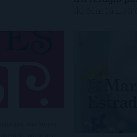
de
Marta Estr
nsaba que Jojo Moyes
potencia, por lo que