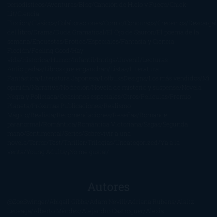
periodísticos
Aventuras
Blog
Canción de Hielo y Fuego
Chick-
Lit
Ciencia
Ficción
Clásicos
Colaboraciones
Comic
Concursos
Crecemos
Descarga
del libro
Drama
Duda Gramatical
El Ojo de Sauron
El poema de la
semana
Encuestas
Erótica
Especiales
Fantasía y Ciencia
Ficción
Feeling Good
Hay
vida
Histórica
Humor
Infantil
Intriga
Juvenil
Lecturas
Anticipadas
Libros que enganchan
Listas
Literatura
Fantástica
Literatura Japonesa
LofbuksDesigns
Los más vendidos
Mi
opinión
Narrativa
No ficción
Novela de misterio y suspense
Novela
Negra y Policiaca
Ocasiones especiales
Otros
Películas
Premio
Planeta
Próximas Publicaciones
Realismo
Mágico
Realista
Recomendaciones
Reseñas
Romance
paranormal
Romántica
Romántica Victoriana
Sagas
Segunda
mano
Sentimental
Series
Sobrevivir a una
novela
Terror
Test
Thriller
Trilogías
Uncategorized
Ya a la
venta
Young Adults
¡No me gusta!
Autores
@ZoeSwinger
Abigail Gibbs
Adam Nevill
Adriana Rubens
Alaitz
Leceaga
Alberto Méndez
Alejandro Castroguer
Alexis