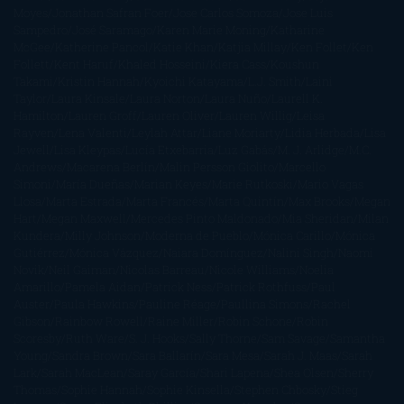
Moyes
Jonathan Safran Foer
Jose Carlos Somoza
Jose Luis
Sampedro
José Saramago
Karen Marie Moning
Katharine
McGee
Katherine Pancol
Katie Khan
Katjia Millay
Ken Follet
Ken
Follett
Kent Haruf
Khaled Hosseini
Kiera Cass
Koushun
Takami
Kristin Hannah
Kyoichi Katayama
L.J. Smith
Laini
Taylor
Laura Kinsale
Laura Norton
Laura Nuño
Laurell K.
Hamilton
Lauren Groff
Lauren Oliver
Lauren Willig
Leisa
Rayven
Lena Valenti
Leylah Attar
Liane Moriarty
Lidia Herbada
Lisa
Jewell
Lisa Kleypas
Lucía Etxebarria
Luz Gabás
M. J. Arlidge
M.C.
Andrews
Macarena Berlín
Malin Persson Giolito
Marcello
Simoni
María Dueñas
Marian Keyes
Marie Rutkoski
Mario Vagas
Llosa
Marta Estrada
Marta Francés
Marta Quintín
Max Brooks
Megan
Hart
Megan Maxwell
Mercedes Pinto Maldonado
Mia Sheridan
Milan
Kundera
Milly Johnson
Moderna de Pueblo
Mónica Carillo
Mónica
Gutiérrez
Mónica Vázquez
Naiara Domínguez
Nalini Singh
Naomi
Novik
Neil Gaiman
Nicolas Barreau
Nicole Williams
Noelia
Amarillo
Pamela Aidan
Patrick Ness
Patrick Rothfuss
Paul
Auster
Paula Hawkins
Pauline Réage
Paullina Simons
Rachel
Gibson
Rainbow Rowell
Raine Miller
Robin Schone
Robin
Scoresby
Ruth Ware
S. J. Hooks
Sally Thorne
Sam Savage
Samantha
Young
Sandra Brown
Sara Ballarín
Sara Mesa
Sarah J. Maas
Sarah
Lark
Sarah MacLean
Saray García
Shari Lapena
Shea Olsen
Sherry
Thomas
Sophie Hannah
Sophie Kinsella
Stephen Chbosky
Stieg