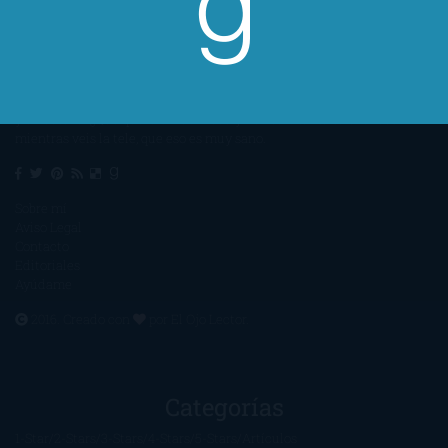
Un lector en la sombra. Escribo por escribir. Recomiendo libros. Blanco
y en botella. ¿Qué queréis más? Leed y no veáis tanta tele. O leed
mientras veis la tele, que eso es muy sano.
Sobre mí
Aviso Legal
Contacto
Editoriales
Ayúdame
2016. Creado con
por
El Ojo Lector
.
Categorías
1-Star
2-Stars
3-Stars
4-Stars
5-Stars
Artículos