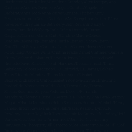
Harrington
Alice Kellen
Almudena Grandes
Altea Morgan
Ana
Cantarero
Andrew Davidson
Ángela Quintas
Angélique
Barbérat
Anna Todd
Anna Zaires
Annabel Pitcher
Anny
Peterson
Antonio Dikele Distefano
Art Spiegelman
Arturo Pérez-
Reverte
Audrey Carlan
Beth Kery
Beth Revis
Brittainy C.
Cherry
Camilla Läckberg
Carla Gràcia Mercadé
Carme
Chaparro
Carmen Martín Gaite
Caroline March
Celeste
Bradley
Celeste Ng
Charlaine Harris
Charles Dubow
Cherry
Chic
Cheryl Strayed
Christina Lauren
Colleen Hoover
Colleen
McCullough
Connie Willis
Cristina Prada
Daniel Glattauer
Daniela
Krien
Daphne du Maurier
Darynda Jones
David Crespo
David
Nicholls
David Safier
Deborah Harkness
Deborah Install
Diana
Gabaldon
Dolores Redondo
E. O. Chirovici
E.L. James
Eckhart
Tolle
Eduardo Mendoza
Elena Montagud
Elísabet
Benavent
Elisabeth Craft
Elisabeth Kostova
Emma Cline
Enric
Pardo
Erin Morgenstern
Erin Watt
Ernest Cline
Ernesto
Sábato
Estefanía Salyers
Federico Moccia
Fernando
Aramburu
Florencia Bonelli
George R. R. Martin
Gina Peral
Gregory
Maguire
Haruki Murakami
Helen Simonson
Henning Mankell
Henry
James
Hiromi Kawakami
Irene Hall
Isabel Keats
J. Lynn
J.K.
Rowling
Jacinto Rey
Jack Thorne
Jamie McGuire
Jeff Lindsay
Jeff
VanderMeer
Jennifer L. Armentrout
Jennifer Niven
Jenny
Han
Jessica Thompson
Jill Santopolo
Joe Abercrombie
Joe Hill
Joël
Dicker
John Connolly
John Katzenbach
John Tiffany
Jojo