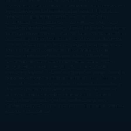
Hamilton
Lauren Groff
Lauren Oliver
Lauren Willig
Leisa
Rayven
Lena Valenti
Leylah Attar
Liane Moriarty
Lidia Herbada
Lisa
Jewell
Lisa Kleypas
Lucía Etxebarria
Luz Gabás
M. J. Arlidge
M.C.
Andrews
Macarena Berlín
Malin Persson Giolito
Marcello
Simoni
María Dueñas
Marian Keyes
Marie Rutkoski
Mario Vagas
Llosa
Marta Estrada
Marta Francés
Marta Quintín
Max Brooks
Megan
Hart
Megan Maxwell
Mercedes Pinto Maldonado
Mia Sheridan
Milan
Kundera
Milly Johnson
Moderna de Pueblo
Mónica Carillo
Mónica
Gutiérrez
Mónica Vázquez
Naiara Domínguez
Nalini Singh
Naomi
Novik
Neil Gaiman
Nicolas Barreau
Nicole Williams
Noelia
Amarillo
Pamela Aidan
Patrick Ness
Patrick Rothfuss
Paul
Auster
Paula Hawkins
Pauline Réage
Paullina Simons
Rachel
Gibson
Rainbow Rowell
Raine Miller
Robin Schone
Robin
Scoresby
Ruth Ware
S. J. Hooks
Sally Thorne
Sam Savage
Samantha
Young
Sandra Brown
Sara Ballarín
Sara Mesa
Sarah J. Maas
Sarah
Lark
Sarah MacLean
Saray García
Shari Lapena
Shea Olsen
Sherry
Thomas
Sophie Hannah
Sophie Kinsella
Stephen Chbosky
Stieg
Larsson
Susan Elizabeth Phillips
Susanna Kearsley
Suzanne
Collins
Sylvain Reynard
Sylvia Day
Tabitha Suzuma
Terry
Pratchett
Tracey Garvis Graves
Valerio Massimo Manfredi
Veronica
Rossi
Xuso Jones
Zahara