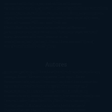
Anticipadas
Libros que enganchan
Listas
Literatura
Fantástica
Literatura Japonesa
LofbuksDesigns
Los más vendidos
Mi
opinión
Narrativa
No ficción
Novela de misterio y suspense
Novela
Negra y Policiaca
Ocasiones especiales
Otros
Películas
Premio
Planeta
Próximas Publicaciones
Realismo
Mágico
Realista
Recomendaciones
Reseñas
Romance
paranormal
Romántica
Romántica Victoriana
Sagas
Segunda
mano
Sentimental
Series
Sobrevivir a una
novela
Terror
Test
Thriller
Trilogías
Uncategorized
Ya a la
venta
Young Adults
¡No me gusta!
Autores
@ZoeSwinger
Abigail Gibbs
Adam Nevill
Adriana Rubens
Alaitz
Leceaga
Alberto Méndez
Alejandro Castroguer
Alexis
Harrington
Alice Kellen
Almudena Grandes
Altea Morgan
Ana
Cantarero
Andrew Davidson
Ángela Quintas
Angélique
Barbérat
Anna Todd
Anna Zaires
Annabel Pitcher
Anny
Peterson
Antonio Dikele Distefano
Art Spiegelman
Arturo Pérez-
Reverte
Audrey Carlan
Beth Kery
Beth Revis
Brittainy C.
Cherry
Camilla Läckberg
Carla Gràcia Mercadé
Carme
Chaparro
Carmen Martín Gaite
Caroline March
Celeste