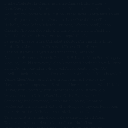
Bradley
Celeste Ng
Charlaine Harris
Charles Dubow
Cherry
Chic
Cheryl Strayed
Christina Lauren
Colleen Hoover
Colleen
McCullough
Connie Willis
Cristina Prada
Daniel Glattauer
Daniela
Krien
Daphne du Maurier
Darynda Jones
David Crespo
David
Nicholls
David Safier
Deborah Harkness
Deborah Install
Diana
Gabaldon
Dolores Redondo
E. O. Chirovici
E.L. James
Eckhart
Tolle
Eduardo Mendoza
Elena Montagud
Elísabet
Benavent
Elisabeth Craft
Elisabeth Kostova
Emma Cline
Enric
Pardo
Erin Morgenstern
Erin Watt
Ernest Cline
Ernesto
Sábato
Estefanía Salyers
Federico Moccia
Fernando
Aramburu
Florencia Bonelli
George R. R. Martin
Gina Peral
Gregory
Maguire
Haruki Murakami
Helen Simonson
Henning Mankell
Henry
James
Hiromi Kawakami
Irene Hall
Isabel Keats
J. Lynn
J.K.
Rowling
Jacinto Rey
Jack Thorne
Jamie McGuire
Jeff Lindsay
Jeff
VanderMeer
Jennifer L. Armentrout
Jennifer Niven
Jenny
Han
Jessica Thompson
Jill Santopolo
Joe Abercrombie
Joe Hill
Joël
Dicker
John Connolly
John Katzenbach
John Tiffany
Jojo
Moyes
Jonathan Safran Foer
Jose Carlos Somoza
Jose Luis
Sampedro
José Saramago
Karen Marie Moning
Katharine
McGee
Katherine Pancol
Katie Khan
Katjia Millay
Ken Follet
Ken
Follett
Kent Haruf
Khaled Hosseini
Kiera Cass
Koushun
Takami
Kristin Hannah
Kyoichi Katayama
L.J. Smith
Laini
Taylor
Laura Kinsale
Laura Norton
Laura Nuño
Laurell K.