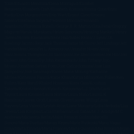
Tolle
Eduardo Mendoza
Elena Montagud
Elísabet
Benavent
Elisabeth Craft
Elisabeth Kostova
Emma Cline
Enric
Pardo
Erin Morgenstern
Erin Watt
Ernest Cline
Ernesto
Sábato
Estefanía Salyers
Federico Moccia
Fernando
Aramburu
Florencia Bonelli
George R. R. Martin
Gina Peral
Gregory
Maguire
Haruki Murakami
Helen Simonson
Henning Mankell
Henry
James
Hiromi Kawakami
Irene Hall
Isabel Keats
J. Lynn
J.K.
Rowling
Jacinto Rey
Jack Thorne
Jamie McGuire
Jeff Lindsay
Jeff
VanderMeer
Jennifer L. Armentrout
Jennifer Niven
Jenny
Han
Jessica Thompson
Jill Santopolo
Joe Abercrombie
Joe Hill
Joël
Dicker
John Connolly
John Katzenbach
John Tiffany
Jojo
Moyes
Jonathan Safran Foer
Jose Carlos Somoza
Jose Luis
Sampedro
José Saramago
Karen Marie Moning
Katharine
McGee
Katherine Pancol
Katie Khan
Katjia Millay
Ken Follet
Ken
Follett
Kent Haruf
Khaled Hosseini
Kiera Cass
Koushun
Takami
Kristin Hannah
Kyoichi Katayama
L.J. Smith
Laini
Taylor
Laura Kinsale
Laura Norton
Laura Nuño
Laurell K.
Hamilton
Lauren Groff
Lauren Oliver
Lauren Willig
Leisa
Rayven
Lena Valenti
Leylah Attar
Liane Moriarty
Lidia Herbada
Lisa
Jewell
Lisa Kleypas
Lucía Etxebarria
Luz Gabás
M. J. Arlidge
M.C.
Andrews
Macarena Berlín
Malin Persson Giolito
Marcello
Simoni
María Dueñas
Marian Keyes
Marie Rutkoski
Mario Vagas
Llosa
Marta Estrada
Marta Francés
Marta Quintín
Max Brooks
Megan