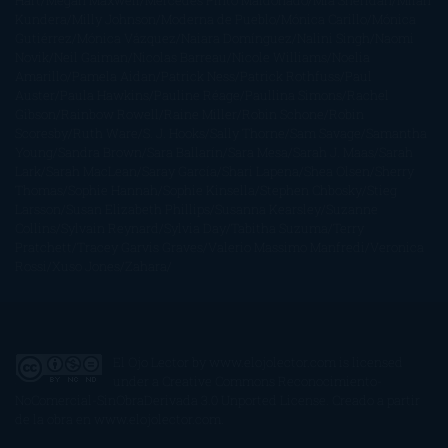
Hart
Megan Maxwell
Mercedes Pinto Maldonado
Mia Sheridan
Milan
Kundera
Milly Johnson
Moderna de Pueblo
Mónica Carillo
Mónica
Gutiérrez
Mónica Vázquez
Naiara Domínguez
Nalini Singh
Naomi
Novik
Neil Gaiman
Nicolas Barreau
Nicole Williams
Noelia
Amarillo
Pamela Aidan
Patrick Ness
Patrick Rothfuss
Paul
Auster
Paula Hawkins
Pauline Réage
Paullina Simons
Rachel
Gibson
Rainbow Rowell
Raine Miller
Robin Schone
Robin
Scoresby
Ruth Ware
S. J. Hooks
Sally Thorne
Sam Savage
Samantha
Young
Sandra Brown
Sara Ballarín
Sara Mesa
Sarah J. Maas
Sarah
Lark
Sarah MacLean
Saray García
Shari Lapena
Shea Olsen
Sherry
Thomas
Sophie Hannah
Sophie Kinsella
Stephen Chbosky
Stieg
Larsson
Susan Elizabeth Phillips
Susanna Kearsley
Suzanne
Collins
Sylvain Reynard
Sylvia Day
Tabitha Suzuma
Terry
Pratchett
Tracey Garvis Graves
Valerio Massimo Manfredi
Veronica
Rossi
Xuso Jones
Zahara
El Ojo Lector
by
www.elojolector.com
is licensed
under a
Creative Commons Reconocimiento-
NoComercial-SinObraDerivada 3.0 Unported License
. Creado a partir
de la obra en
www.elojolector.com
.