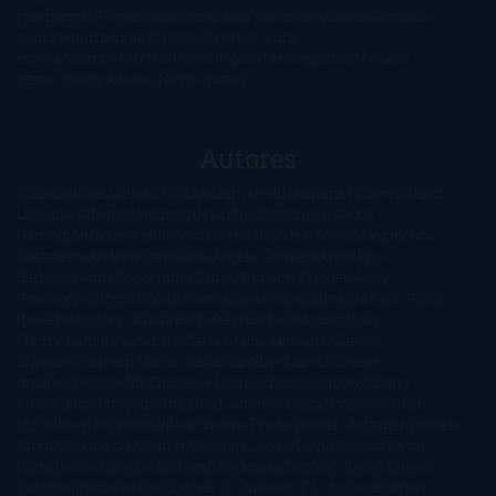
paranormal
Romántica
Romántica Victoriana
Sagas
Segunda
mano
Sentimental
Series
Sobrevivir a una
novela
Terror
Test
Thriller
Trilogías
Uncategorized
Ya a la
venta
Young Adults
¡No me gusta!
Autores
@ZoeSwinger
Abigail Gibbs
Adam Nevill
Adriana Rubens
Alaitz
Leceaga
Alberto Méndez
Alejandro Castroguer
Alexis
Harrington
Alice Kellen
Almudena Grandes
Altea Morgan
Ana
Cantarero
Andrew Davidson
Ángela Quintas
Angélique
Barbérat
Anna Todd
Anna Zaires
Annabel Pitcher
Anny
Peterson
Antonio Dikele Distefano
Art Spiegelman
Arturo Pérez-
Reverte
Audrey Carlan
Beth Kery
Beth Revis
Brittainy C.
Cherry
Camilla Läckberg
Carla Gràcia Mercadé
Carme
Chaparro
Carmen Martín Gaite
Caroline March
Celeste
Bradley
Celeste Ng
Charlaine Harris
Charles Dubow
Cherry
Chic
Cheryl Strayed
Christina Lauren
Colleen Hoover
Colleen
McCullough
Connie Willis
Cristina Prada
Daniel Glattauer
Daniela
Krien
Daphne du Maurier
Darynda Jones
David Crespo
David
Nicholls
David Safier
Deborah Harkness
Deborah Install
Diana
Gabaldon
Dolores Redondo
E. O. Chirovici
E.L. James
Eckhart