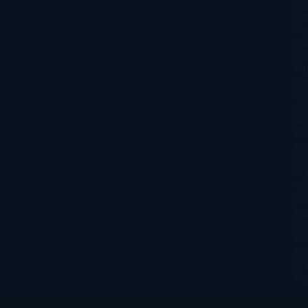
An
Si
Va
Qu
Ma
Ku
Car
Do
Ga
Am
Ro
Ré
Ro
Wa
Yo
Ma
La
Kin
Phi
Re
Pra
Ma