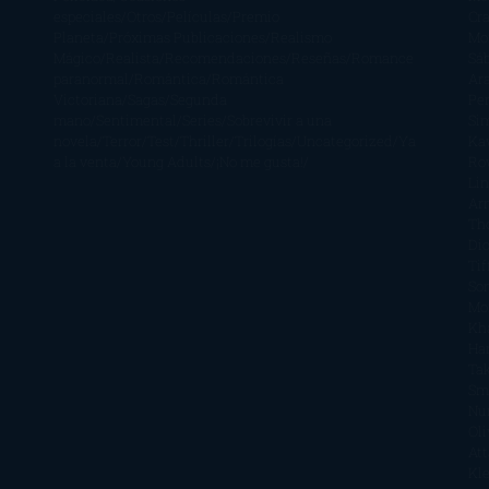
especiales
Otros
Películas
Premio
Cra
Planeta
Próximas Publicaciones
Realismo
Mo
Mágico
Realista
Recomendaciones
Reseñas
Romance
Sá
paranormal
Romántica
Romántica
Ar
Victoriana
Sagas
Segunda
Per
mano
Sentimental
Series
Sobrevivir a una
Si
novela
Terror
Test
Thriller
Trilogías
Uncategorized
Ya
Ka
a la venta
Young Adults
¡No me gusta!
Ro
Li
Ar
Th
Di
Tif
So
Mo
Kh
Ha
Ta
Sm
Nu
Oli
Att
Kl