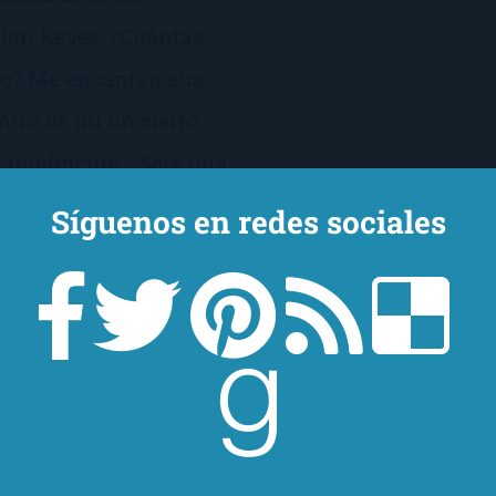
ian Keyes. ¿Cuántas
co? Me encantan sus
ntro de mi un cierto
 totalmente. ¿Seré una
Síguenos en redes sociales