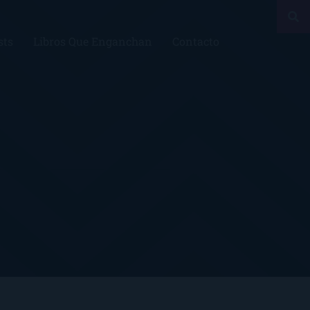
sts
Libros Que Enganchan
Contacto