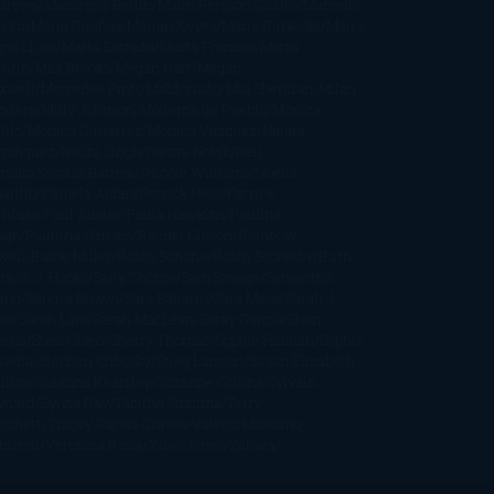
drews
Macarena Berlín
Malin Persson Giolito
Marcello
moni
María Dueñas
Marian Keyes
Marie Rutkoski
Mario
gas Llosa
Marta Estrada
Marta Francés
Marta
intín
Max Brooks
Megan Hart
Megan
xwell
Mercedes Pinto Maldonado
Mia Sheridan
Milan
ndera
Milly Johnson
Moderna de Pueblo
Mónica
illo
Mónica Gutiérrez
Mónica Vázquez
Naiara
mínguez
Nalini Singh
Naomi Novik
Neil
iman
Nicolas Barreau
Nicole Williams
Noelia
arillo
Pamela Aidan
Patrick Ness
Patrick
thfuss
Paul Auster
Paula Hawkins
Pauline
age
Paullina Simons
Rachel Gibson
Rainbow
well
Raine Miller
Robin Schone
Robin Scoresby
Ruth
re
S. J. Hooks
Sally Thorne
Sam Savage
Samantha
ung
Sandra Brown
Sara Ballarín
Sara Mesa
Sarah J.
as
Sarah Lark
Sarah MacLean
Saray García
Shari
pena
Shea Olsen
Sherry Thomas
Sophie Hannah
Sophie
sella
Stephen Chbosky
Stieg Larsson
Susan Elizabeth
llips
Susanna Kearsley
Suzanne Collins
Sylvain
ynard
Sylvia Day
Tabitha Suzuma
Terry
tchett
Tracey Garvis Graves
Valerio Massimo
nfredi
Veronica Rossi
Xuso Jones
Zahara