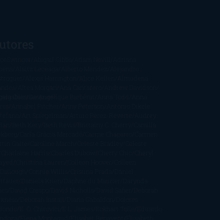
utores
oeSwinger
Abigail Gibbs
Adam Nevill
Adriana
bens
Alaitz Leceaga
Alberto Méndez
Alejandro
stroguer
Alexis Harrington
Alice Kellen
Almudena
andes
Altea Morgan
Ana Cantarero
Andrew Davidson
cargables
gela Quintas
Despúes
Angélique Barbérat
Anna Todd
Anna
res
Annabel Pitcher
Anny Peterson
Antonio Dikele
stefano
Art Spiegelman
Arturo Pérez-Reverte
Audrey
rlan
Beth Kery
Beth Revis
Brittainy C. Cherry
Camilla
ckberg
Carla Gràcia Mercadé
Carme Chaparro
Carmen
tín Gaite
Caroline March
Celeste Bradley
Celeste
Charlaine Harris
Charles Dubow
Cherry Chic
Cheryl
rayed
Christina Lauren
Colleen Hoover
Colleen
Cullough
Connie Willis
Cristina Prada
Daniel
ttauer
Daniela Krien
Daphne du Maurier
Darynda
nes
David Crespo
David Nicholls
David Safier
Deborah
rkness
Deborah Install
Diana Gabaldon
Dolores
dondo
E. O. Chirovici
E.L. James
Eckhart Tolle
Eduardo
ndoza
Elena Montagud
Elísabet Benavent
Elisabeth