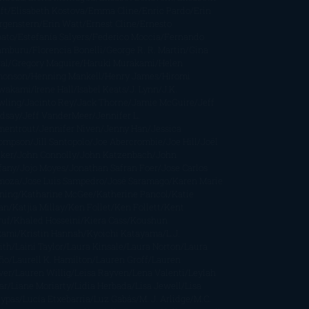
ft
Elisabeth Kostova
Emma Cline
Enric Pardo
Erin
rgenstern
Erin Watt
Ernest Cline
Ernesto
bato
Estefanía Salyers
Federico Moccia
Fernando
amburu
Florencia Bonelli
George R. R. Martin
Gina
al
Gregory Maguire
Haruki Murakami
Helen
monson
Henning Mankell
Henry James
Hiromi
wakami
Irene Hall
Isabel Keats
J. Lynn
J.K.
wling
Jacinto Rey
Jack Thorne
Jamie McGuire
Jeff
ndsay
Jeff VanderMeer
Jennifer L.
mentrout
Jennifer Niven
Jenny Han
Jessica
ompson
Jill Santopolo
Joe Abercrombie
Joe Hill
Joël
cker
John Connolly
John Katzenbach
John
fany
Jojo Moyes
Jonathan Safran Foer
Jose Carlos
moza
Jose Luis Sampedro
José Saramago
Karen Marie
ning
Katharine McGee
Katherine Pancol
Katie
an
Katjia Millay
Ken Follet
Ken Follett
Kent
ruf
Khaled Hosseini
Kiera Cass
Koushun
kami
Kristin Hannah
Kyoichi Katayama
L.J.
ith
Laini Taylor
Laura Kinsale
Laura Norton
Laura
ño
Laurell K. Hamilton
Lauren Groff
Lauren
ver
Lauren Willig
Leisa Rayven
Lena Valenti
Leylah
ar
Liane Moriarty
Lidia Herbada
Lisa Jewell
Lisa
eypas
Lucía Etxebarria
Luz Gabás
M. J. Arlidge
M.C.