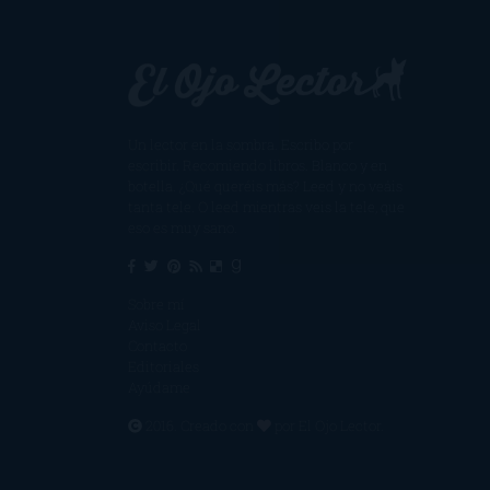
Un lector en la sombra. Escribo por
escribir. Recomiendo libros. Blanco y en
botella. ¿Qué queréis más? Leed y no veáis
tanta tele. O leed mientras veis la tele, que
eso es muy sano.
Sobre mí
Aviso Legal
Contacto
Editoriales
Ayúdame
2016. Creado con
por
El Ojo Lector
.