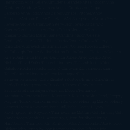
Harrington
Alice Kellen
Almudena Grandes
Altea Morgan
Ana
Cantarero
Andrew Davidson
Ángela Quintas
Angélique
Barbérat
Anna Todd
Anna Zaires
Annabel Pitcher
Anny
Peterson
Antonio Dikele Distefano
Art Spiegelman
Arturo Pérez-
Reverte
Audrey Carlan
Beth Kery
Beth Revis
Brittainy C.
Cherry
Camilla Läckberg
Carla Gràcia Mercadé
Carme
Chaparro
Carmen Martín Gaite
Caroline March
Celeste
Bradley
Celeste Ng
Charlaine Harris
Charles Dubow
Cherry
Chic
Cheryl Strayed
Christina Lauren
Colleen Hoover
Colleen
McCullough
Connie Willis
Cristina Prada
Daniel Glattauer
Daniela
Krien
Daphne du Maurier
Darynda Jones
David Crespo
David
Nicholls
David Safier
Deborah Harkness
Deborah Install
Diana
Gabaldon
Dolores Redondo
E. O. Chirovici
E.L. James
Eckhart
Tolle
Eduardo Mendoza
Elena Montagud
Elísabet
Benavent
Elisabeth Craft
Elisabeth Kostova
Emma Cline
Enric
Pardo
Erin Morgenstern
Erin Watt
Ernest Cline
Ernesto
Sábato
Estefanía Salyers
Federico Moccia
Fernando
Aramburu
Florencia Bonelli
George R. R. Martin
Gina Peral
Gregory
Maguire
Haruki Murakami
Helen Simonson
Henning Mankell
Henry
James
Hiromi Kawakami
Irene Hall
Isabel Keats
J. Lynn
J.K.
Rowling
Jacinto Rey
Jack Thorne
Jamie McGuire
Jeff Lindsay
Jeff
VanderMeer
Jennifer L. Armentrout
Jennifer Niven
Jenny
Han
Jessica Thompson
Jill Santopolo
Joe Abercrombie
Joe Hill
Joël
Dicker
John Connolly
John Katzenbach
John Tiffany
Jojo