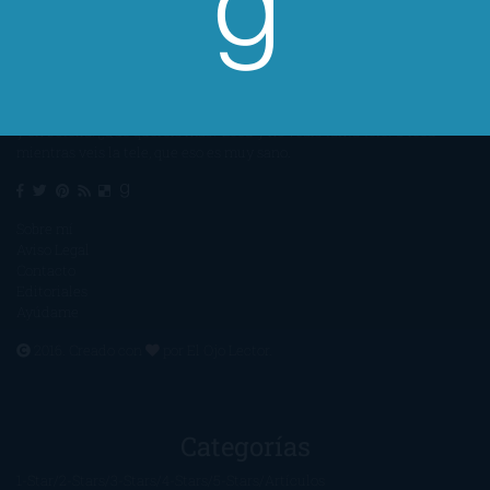
Un lector en la sombra. Escribo por escribir. Recomiendo libros. Blanco
y en botella. ¿Qué queréis más? Leed y no veáis tanta tele. O leed
mientras veis la tele, que eso es muy sano.
Sobre mí
Aviso Legal
Contacto
Editoriales
Ayúdame
2016. Creado con
por
El Ojo Lector
.
Categorías
1-Star
2-Stars
3-Stars
4-Stars
5-Stars
Artículos