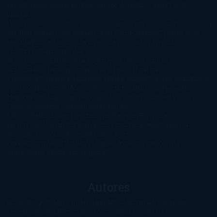
periodísticos
Aventuras
Blog
Canción de Hielo y Fuego
Chick-
Lit
Ciencia
Ficción
Clásicos
Colaboraciones
Comic
Concursos
Crecemos
Descarga
del libro
Drama
Duda Gramatical
El Ojo de Sauron
El poema de la
semana
Encuestas
Erótica
Especiales
Fantasía y Ciencia
Ficción
Feeling Good
Hay
vida
Histórica
Humor
Infantil
Intriga
Juvenil
Lecturas
Anticipadas
Libros que enganchan
Listas
Literatura
Fantástica
Literatura Japonesa
LofbuksDesigns
Los más vendidos
Mi
opinión
Narrativa
No ficción
Novela de misterio y suspense
Novela
Negra y Policiaca
Ocasiones especiales
Otros
Películas
Premio
Planeta
Próximas Publicaciones
Realismo
Mágico
Realista
Recomendaciones
Reseñas
Romance
paranormal
Romántica
Romántica Victoriana
Sagas
Segunda
mano
Sentimental
Series
Sobrevivir a una
novela
Terror
Test
Thriller
Trilogías
Uncategorized
Ya a la
venta
Young Adults
¡No me gusta!
Autores
@ZoeSwinger
Abigail Gibbs
Adam Nevill
Adriana Rubens
Alaitz
Leceaga
Alberto Méndez
Alejandro Castroguer
Alexis