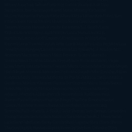
Moyes
Jonathan Safran Foer
Jose Carlos Somoza
Jose Luis
Sampedro
José Saramago
Karen Marie Moning
Katharine
McGee
Katherine Pancol
Katie Khan
Katjia Millay
Ken Follet
Ken
Follett
Kent Haruf
Khaled Hosseini
Kiera Cass
Koushun
Takami
Kristin Hannah
Kyoichi Katayama
L.J. Smith
Laini
Taylor
Laura Kinsale
Laura Norton
Laura Nuño
Laurell K.
Hamilton
Lauren Groff
Lauren Oliver
Lauren Willig
Leisa
Rayven
Lena Valenti
Leylah Attar
Liane Moriarty
Lidia Herbada
Lisa
Jewell
Lisa Kleypas
Lucía Etxebarria
Luz Gabás
M. J. Arlidge
M.C.
Andrews
Macarena Berlín
Malin Persson Giolito
Marcello
Simoni
María Dueñas
Marian Keyes
Marie Rutkoski
Mario Vagas
Llosa
Marta Estrada
Marta Francés
Marta Quintín
Max Brooks
Megan
Hart
Megan Maxwell
Mercedes Pinto Maldonado
Mia Sheridan
Milan
Kundera
Milly Johnson
Moderna de Pueblo
Mónica Carillo
Mónica
Gutiérrez
Mónica Vázquez
Naiara Domínguez
Nalini Singh
Naomi
Novik
Neil Gaiman
Nicolas Barreau
Nicole Williams
Noelia
Amarillo
Pamela Aidan
Patrick Ness
Patrick Rothfuss
Paul
Auster
Paula Hawkins
Pauline Réage
Paullina Simons
Rachel
Gibson
Rainbow Rowell
Raine Miller
Robin Schone
Robin
Scoresby
Ruth Ware
S. J. Hooks
Sally Thorne
Sam Savage
Samantha
Young
Sandra Brown
Sara Ballarín
Sara Mesa
Sarah J. Maas
Sarah
Lark
Sarah MacLean
Saray García
Shari Lapena
Shea Olsen
Sherry
Thomas
Sophie Hannah
Sophie Kinsella
Stephen Chbosky
Stieg