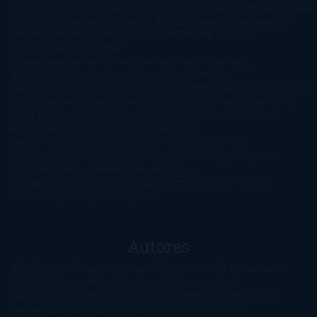
Ficción
Clásicos
Colaboraciones
Comic
Concursos
Crecemos
Descarga
del libro
Drama
Duda Gramatical
El Ojo de Sauron
El poema de la
semana
Encuestas
Erótica
Especiales
Fantasía y Ciencia
Ficción
Feeling Good
Hay
vida
Histórica
Humor
Infantil
Intriga
Juvenil
Lecturas
Anticipadas
Libros que enganchan
Listas
Literatura
Fantástica
Literatura Japonesa
LofbuksDesigns
Los más vendidos
Mi
opinión
Narrativa
No ficción
Novela de misterio y suspense
Novela
Negra y Policiaca
Ocasiones especiales
Otros
Películas
Premio
Planeta
Próximas Publicaciones
Realismo
Mágico
Realista
Recomendaciones
Reseñas
Romance
paranormal
Romántica
Romántica Victoriana
Sagas
Segunda
mano
Sentimental
Series
Sobrevivir a una
novela
Terror
Test
Thriller
Trilogías
Uncategorized
Ya a la
venta
Young Adults
¡No me gusta!
Autores
@ZoeSwinger
Abigail Gibbs
Adam Nevill
Adriana Rubens
Alaitz
Leceaga
Alberto Méndez
Alejandro Castroguer
Alexis
Harrington
Alice Kellen
Almudena Grandes
Altea Morgan
Ana
Cantarero
Andrew Davidson
Ángela Quintas
Angélique