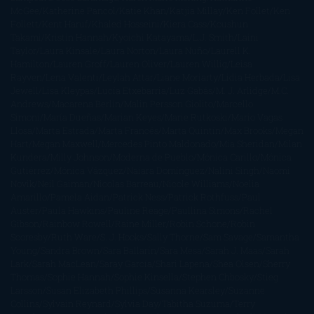
McGee
Katherine Pancol
Katie Khan
Katjia Millay
Ken Follet
Ken
Follett
Kent Haruf
Khaled Hosseini
Kiera Cass
Koushun
Takami
Kristin Hannah
Kyoichi Katayama
L.J. Smith
Laini
Taylor
Laura Kinsale
Laura Norton
Laura Nuño
Laurell K.
Hamilton
Lauren Groff
Lauren Oliver
Lauren Willig
Leisa
Rayven
Lena Valenti
Leylah Attar
Liane Moriarty
Lidia Herbada
Lisa
Jewell
Lisa Kleypas
Lucía Etxebarria
Luz Gabás
M. J. Arlidge
M.C.
Andrews
Macarena Berlín
Malin Persson Giolito
Marcello
Simoni
María Dueñas
Marian Keyes
Marie Rutkoski
Mario Vagas
Llosa
Marta Estrada
Marta Francés
Marta Quintín
Max Brooks
Megan
Hart
Megan Maxwell
Mercedes Pinto Maldonado
Mia Sheridan
Milan
Kundera
Milly Johnson
Moderna de Pueblo
Mónica Carillo
Mónica
Gutiérrez
Mónica Vázquez
Naiara Domínguez
Nalini Singh
Naomi
Novik
Neil Gaiman
Nicolas Barreau
Nicole Williams
Noelia
Amarillo
Pamela Aidan
Patrick Ness
Patrick Rothfuss
Paul
Auster
Paula Hawkins
Pauline Réage
Paullina Simons
Rachel
Gibson
Rainbow Rowell
Raine Miller
Robin Schone
Robin
Scoresby
Ruth Ware
S. J. Hooks
Sally Thorne
Sam Savage
Samantha
Young
Sandra Brown
Sara Ballarín
Sara Mesa
Sarah J. Maas
Sarah
Lark
Sarah MacLean
Saray García
Shari Lapena
Shea Olsen
Sherry
Thomas
Sophie Hannah
Sophie Kinsella
Stephen Chbosky
Stieg
Larsson
Susan Elizabeth Phillips
Susanna Kearsley
Suzanne
Collins
Sylvain Reynard
Sylvia Day
Tabitha Suzuma
Terry