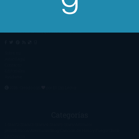
Un lector en la sombra. Escribo por escribir. Recomiendo libros. Blanco
y en botella. ¿Qué queréis más? Leed y no veáis tanta tele. O leed
mientras veis la tele, que eso es muy sano.
Sobre mí
Aviso Legal
Contacto
Editoriales
Ayúdame
2016. Creado con
por
El Ojo Lector
.
Categorías
1-Star
2-Stars
3-Stars
4-Stars
5-Stars
Artículos
periodísticos
Aventuras
Blog
Canción de Hielo y Fuego
Chick-
Lit
Ciencia