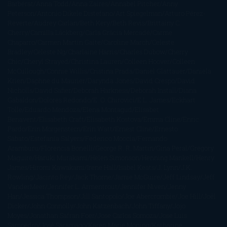
Barbérat
Anna Todd
Anna Zaires
Annabel Pitcher
Anny
Peterson
Antonio Dikele Distefano
Art Spiegelman
Arturo Pérez-
Reverte
Audrey Carlan
Beth Kery
Beth Revis
Brittainy C.
Cherry
Camilla Läckberg
Carla Gràcia Mercadé
Carme
Chaparro
Carmen Martín Gaite
Caroline March
Celeste
Bradley
Celeste Ng
Charlaine Harris
Charles Dubow
Cherry
Chic
Cheryl Strayed
Christina Lauren
Colleen Hoover
Colleen
McCullough
Connie Willis
Cristina Prada
Daniel Glattauer
Daniela
Krien
Daphne du Maurier
Darynda Jones
David Crespo
David
Nicholls
David Safier
Deborah Harkness
Deborah Install
Diana
Gabaldon
Dolores Redondo
E. O. Chirovici
E.L. James
Eckhart
Tolle
Eduardo Mendoza
Elena Montagud
Elísabet
Benavent
Elisabeth Craft
Elisabeth Kostova
Emma Cline
Enric
Pardo
Erin Morgenstern
Erin Watt
Ernest Cline
Ernesto
Sábato
Estefanía Salyers
Federico Moccia
Fernando
Aramburu
Florencia Bonelli
George R. R. Martin
Gina Peral
Gregory
Maguire
Haruki Murakami
Helen Simonson
Henning Mankell
Henry
James
Hiromi Kawakami
Irene Hall
Isabel Keats
J. Lynn
J.K.
Rowling
Jacinto Rey
Jack Thorne
Jamie McGuire
Jeff Lindsay
Jeff
VanderMeer
Jennifer L. Armentrout
Jennifer Niven
Jenny
Han
Jessica Thompson
Jill Santopolo
Joe Abercrombie
Joe Hill
Joël
Dicker
John Connolly
John Katzenbach
John Tiffany
Jojo
Moyes
Jonathan Safran Foer
Jose Carlos Somoza
Jose Luis
Sampedro
José Saramago
Karen Marie Moning
Katharine