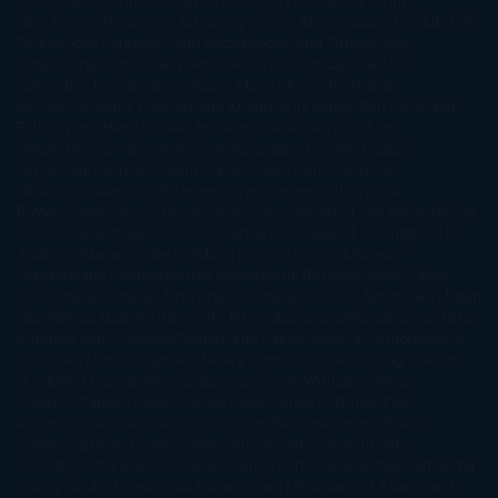
Han
Jessica Thompson
Jill Santopolo
Joe Abercrombie
Joe Hill
Joël
Dicker
John Connolly
John Katzenbach
John Tiffany
Jojo
Moyes
Jonathan Safran Foer
Jose Carlos Somoza
Jose Luis
Sampedro
José Saramago
Karen Marie Moning
Katharine
McGee
Katherine Pancol
Katie Khan
Katjia Millay
Ken Follet
Ken
Follett
Kent Haruf
Khaled Hosseini
Kiera Cass
Koushun
Takami
Kristin Hannah
Kyoichi Katayama
L.J. Smith
Laini
Taylor
Laura Kinsale
Laura Norton
Laura Nuño
Laurell K.
Hamilton
Lauren Groff
Lauren Oliver
Lauren Willig
Leisa
Rayven
Lena Valenti
Leylah Attar
Liane Moriarty
Lidia Herbada
Lisa
Jewell
Lisa Kleypas
Lucía Etxebarria
Luz Gabás
M. J. Arlidge
M.C.
Andrews
Macarena Berlín
Malin Persson Giolito
Marcello
Simoni
María Dueñas
Marian Keyes
Marie Rutkoski
Mario Vagas
Llosa
Marta Estrada
Marta Francés
Marta Quintín
Max Brooks
Megan
Hart
Megan Maxwell
Mercedes Pinto Maldonado
Mia Sheridan
Milan
Kundera
Milly Johnson
Moderna de Pueblo
Mónica Carillo
Mónica
Gutiérrez
Mónica Vázquez
Naiara Domínguez
Nalini Singh
Naomi
Novik
Neil Gaiman
Nicolas Barreau
Nicole Williams
Noelia
Amarillo
Pamela Aidan
Patrick Ness
Patrick Rothfuss
Paul
Auster
Paula Hawkins
Pauline Réage
Paullina Simons
Rachel
Gibson
Rainbow Rowell
Raine Miller
Robin Schone
Robin
Scoresby
Ruth Ware
S. J. Hooks
Sally Thorne
Sam Savage
Samantha
Young
Sandra Brown
Sara Ballarín
Sara Mesa
Sarah J. Maas
Sarah