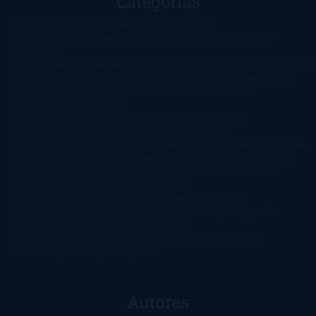
Categorías
1-Star
2-Stars
3-Stars
4-Stars
5-Stars
Artículos
periodísticos
Aventuras
Blog
Canción de Hielo y Fuego
Chick-
Lit
Ciencia
Ficción
Clásicos
Colaboraciones
Comic
Concursos
Crecemos
Descarga
del libro
Drama
Duda Gramatical
El Ojo de Sauron
El poema de la
semana
Encuestas
Erótica
Especiales
Fantasía y Ciencia
Ficción
Feeling Good
Hay
vida
Histórica
Humor
Infantil
Intriga
Juvenil
Lecturas
Anticipadas
Libros que enganchan
Listas
Literatura
Fantástica
Literatura Japonesa
LofbuksDesigns
Los más vendidos
Mi
opinión
Narrativa
No ficción
Novela de misterio y suspense
Novela
Negra y Policiaca
Ocasiones especiales
Otros
Películas
Premio
Planeta
Próximas Publicaciones
Realismo
Mágico
Realista
Recomendaciones
Reseñas
Romance
paranormal
Romántica
Romántica Victoriana
Sagas
Segunda
mano
Sentimental
Series
Sobrevivir a una
novela
Terror
Test
Thriller
Trilogías
Uncategorized
Ya a la
venta
Young Adults
¡No me gusta!
Autores