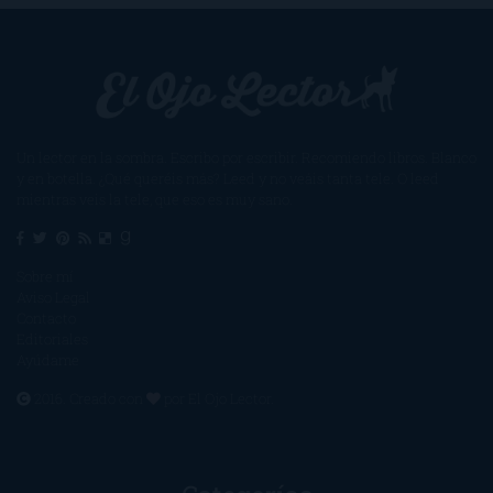
Un lector en la sombra. Escribo por escribir. Recomiendo libros. Blanco
y en botella. ¿Qué queréis más? Leed y no veáis tanta tele. O leed
mientras veis la tele, que eso es muy sano.
Sobre mí
Aviso Legal
Contacto
Editoriales
Ayúdame
2016. Creado con
por
El Ojo Lector
.