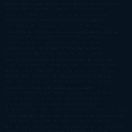
@ZoeSwinger
Abigail Gibbs
Adam Nevill
Adriana Rubens
Alaitz
Leceaga
Alberto Méndez
Alejandro Castroguer
Alexis
Harrington
Alice Kellen
Almudena Grandes
Altea Morgan
Ana
Cantarero
Andrew Davidson
Ángela Quintas
Angélique
Barbérat
Anna Todd
Anna Zaires
Annabel Pitcher
Anny
Peterson
Antonio Dikele Distefano
Art Spiegelman
Arturo Pérez-
Reverte
Audrey Carlan
Beth Kery
Beth Revis
Brittainy C.
Cherry
Camilla Läckberg
Carla Gràcia Mercadé
Carme
Chaparro
Carmen Martín Gaite
Caroline March
Celeste
Bradley
Celeste Ng
Charlaine Harris
Charles Dubow
Cherry
Chic
Cheryl Strayed
Christina Lauren
Colleen Hoover
Colleen
McCullough
Connie Willis
Cristina Prada
Daniel Glattauer
Daniela
Krien
Daphne du Maurier
Darynda Jones
David Crespo
David
Nicholls
David Safier
Deborah Harkness
Deborah Install
Diana
Gabaldon
Dolores Redondo
E. O. Chirovici
E.L. James
Eckhart
Tolle
Eduardo Mendoza
Elena Montagud
Elísabet
Benavent
Elisabeth Craft
Elisabeth Kostova
Emma Cline
Enric
Pardo
Erin Morgenstern
Erin Watt
Ernest Cline
Ernesto
Sábato
Estefanía Salyers
Federico Moccia
Fernando
Aramburu
Florencia Bonelli
George R. R. Martin
Gina Peral
Gregory
Maguire
Haruki Murakami
Helen Simonson
Henning Mankell
Henry
James
Hiromi Kawakami
Irene Hall
Isabel Keats
J. Lynn
J.K.
Rowling
Jacinto Rey
Jack Thorne
Jamie McGuire
Jeff Lindsay
Jeff
VanderMeer
Jennifer L. Armentrout
Jennifer Niven
Jenny