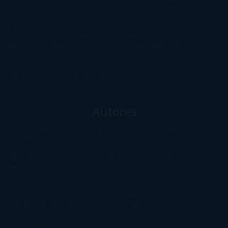
opinión
Narrativa
No ficción
Novela de misterio y suspense
Novela
Negra y Policiaca
Ocasiones especiales
Otros
Películas
Premio
Planeta
Próximas Publicaciones
Realismo
Mágico
Realista
Recomendaciones
Reseñas
Romance
paranormal
Romántica
Romántica Victoriana
Sagas
Segunda
mano
Sentimental
Series
Sobrevivir a una
novela
Terror
Test
Thriller
Trilogías
Uncategorized
Ya a la
venta
Young Adults
¡No me gusta!
Autores
@ZoeSwinger
Abigail Gibbs
Adam Nevill
Adriana Rubens
Alaitz
Leceaga
Alberto Méndez
Alejandro Castroguer
Alexis
Harrington
Alice Kellen
Almudena Grandes
Altea Morgan
Ana
Cantarero
Andrew Davidson
Ángela Quintas
Angélique
Barbérat
Anna Todd
Anna Zaires
Annabel Pitcher
Anny
Peterson
Antonio Dikele Distefano
Art Spiegelman
Arturo Pérez-
Reverte
Audrey Carlan
Beth Kery
Beth Revis
Brittainy C.
Cherry
Camilla Läckberg
Carla Gràcia Mercadé
Carme
Chaparro
Carmen Martín Gaite
Caroline March
Celeste
Bradley
Celeste Ng
Charlaine Harris
Charles Dubow
Cherry
Chic
Cheryl Strayed
Christina Lauren
Colleen Hoover
Colleen