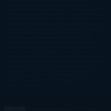
Jewell
Lisa Kleypas
Lucía Etxebarria
Luz Gabás
M. J. Arlidge
M.C.
Andrews
Macarena Berlín
Malin Persson Giolito
Marcello
Simoni
María Dueñas
Marian Keyes
Marie Rutkoski
Mario Vagas
Llosa
Marta Estrada
Marta Francés
Marta Quintín
Max Brooks
Megan
Hart
Megan Maxwell
Mercedes Pinto Maldonado
Mia Sheridan
Milan
Kundera
Milly Johnson
Moderna de Pueblo
Mónica Carillo
Mónica
Gutiérrez
Mónica Vázquez
Naiara Domínguez
Nalini Singh
Naomi
Novik
Neil Gaiman
Nicolas Barreau
Nicole Williams
Noelia
Amarillo
Pamela Aidan
Patrick Ness
Patrick Rothfuss
Paul
Auster
Paula Hawkins
Pauline Réage
Paullina Simons
Rachel
Gibson
Rainbow Rowell
Raine Miller
Robin Schone
Robin
Scoresby
Ruth Ware
S. J. Hooks
Sally Thorne
Sam Savage
Samantha
Young
Sandra Brown
Sara Ballarín
Sara Mesa
Sarah J. Maas
Sarah
Lark
Sarah MacLean
Saray García
Shari Lapena
Shea Olsen
Sherry
Thomas
Sophie Hannah
Sophie Kinsella
Stephen Chbosky
Stieg
Larsson
Susan Elizabeth Phillips
Susanna Kearsley
Suzanne
Collins
Sylvain Reynard
Sylvia Day
Tabitha Suzuma
Terry
Pratchett
Tracey Garvis Graves
Valerio Massimo Manfredi
Veronica
Rossi
Xuso Jones
Zahara
El Ojo Lector
by
www.elojolector.com
is licensed