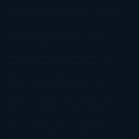
McCullough
Connie Willis
Cristina Prada
Daniel Glattauer
Daniela
Krien
Daphne du Maurier
Darynda Jones
David Crespo
David
Nicholls
David Safier
Deborah Harkness
Deborah Install
Diana
Gabaldon
Dolores Redondo
E. O. Chirovici
E.L. James
Eckhart
Tolle
Eduardo Mendoza
Elena Montagud
Elísabet
Benavent
Elisabeth Craft
Elisabeth Kostova
Emma Cline
Enric
Pardo
Erin Morgenstern
Erin Watt
Ernest Cline
Ernesto
Sábato
Estefanía Salyers
Federico Moccia
Fernando
Aramburu
Florencia Bonelli
George R. R. Martin
Gina Peral
Gregory
Maguire
Haruki Murakami
Helen Simonson
Henning Mankell
Henry
James
Hiromi Kawakami
Irene Hall
Isabel Keats
J. Lynn
J.K.
Rowling
Jacinto Rey
Jack Thorne
Jamie McGuire
Jeff Lindsay
Jeff
VanderMeer
Jennifer L. Armentrout
Jennifer Niven
Jenny
Han
Jessica Thompson
Jill Santopolo
Joe Abercrombie
Joe Hill
Joël
Dicker
John Connolly
John Katzenbach
John Tiffany
Jojo
Moyes
Jonathan Safran Foer
Jose Carlos Somoza
Jose Luis
Sampedro
José Saramago
Karen Marie Moning
Katharine
McGee
Katherine Pancol
Katie Khan
Katjia Millay
Ken Follet
Ken
Follett
Kent Haruf
Khaled Hosseini
Kiera Cass
Koushun
Takami
Kristin Hannah
Kyoichi Katayama
L.J. Smith
Laini
Taylor
Laura Kinsale
Laura Norton
Laura Nuño
Laurell K.
Hamilton
Lauren Groff
Lauren Oliver
Lauren Willig
Leisa
Rayven
Lena Valenti
Leylah Attar
Liane Moriarty
Lidia Herbada
Lisa