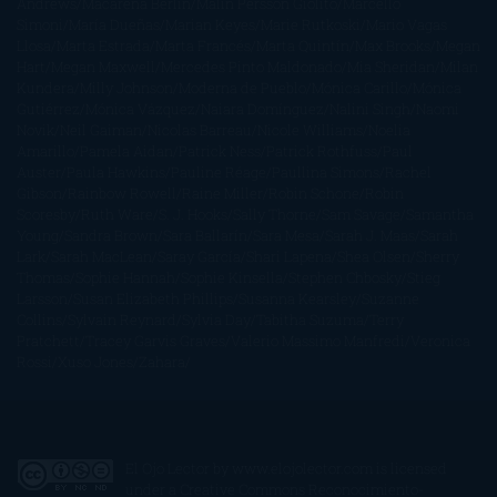
Andrews
Macarena Berlín
Malin Persson Giolito
Marcello
Simoni
María Dueñas
Marian Keyes
Marie Rutkoski
Mario Vagas
Llosa
Marta Estrada
Marta Francés
Marta Quintín
Max Brooks
Megan
Hart
Megan Maxwell
Mercedes Pinto Maldonado
Mia Sheridan
Milan
Kundera
Milly Johnson
Moderna de Pueblo
Mónica Carillo
Mónica
Gutiérrez
Mónica Vázquez
Naiara Domínguez
Nalini Singh
Naomi
Novik
Neil Gaiman
Nicolas Barreau
Nicole Williams
Noelia
Amarillo
Pamela Aidan
Patrick Ness
Patrick Rothfuss
Paul
Auster
Paula Hawkins
Pauline Réage
Paullina Simons
Rachel
Gibson
Rainbow Rowell
Raine Miller
Robin Schone
Robin
Scoresby
Ruth Ware
S. J. Hooks
Sally Thorne
Sam Savage
Samantha
Young
Sandra Brown
Sara Ballarín
Sara Mesa
Sarah J. Maas
Sarah
Lark
Sarah MacLean
Saray García
Shari Lapena
Shea Olsen
Sherry
Thomas
Sophie Hannah
Sophie Kinsella
Stephen Chbosky
Stieg
Larsson
Susan Elizabeth Phillips
Susanna Kearsley
Suzanne
Collins
Sylvain Reynard
Sylvia Day
Tabitha Suzuma
Terry
Pratchett
Tracey Garvis Graves
Valerio Massimo Manfredi
Veronica
Rossi
Xuso Jones
Zahara
El Ojo Lector
by
www.elojolector.com
is licensed
under a
Creative Commons Reconocimiento-