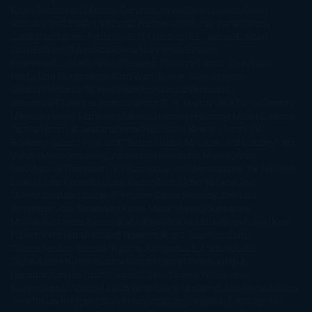
Krien
Daphne du Maurier
Darynda Jones
David Crespo
David
Nicholls
David Safier
Deborah Harkness
Deborah Install
Diana
Gabaldon
Dolores Redondo
E. O. Chirovici
E.L. James
Eckhart
Tolle
Eduardo Mendoza
Elena Montagud
Elísabet
Benavent
Elisabeth Craft
Elisabeth Kostova
Emma Cline
Enric
Pardo
Erin Morgenstern
Erin Watt
Ernest Cline
Ernesto
Sábato
Estefanía Salyers
Federico Moccia
Fernando
Aramburu
Florencia Bonelli
George R. R. Martin
Gina Peral
Gregory
Maguire
Haruki Murakami
Helen Simonson
Henning Mankell
Henry
James
Hiromi Kawakami
Irene Hall
Isabel Keats
J. Lynn
J.K.
Rowling
Jacinto Rey
Jack Thorne
Jamie McGuire
Jeff Lindsay
Jeff
VanderMeer
Jennifer L. Armentrout
Jennifer Niven
Jenny
Han
Jessica Thompson
Jill Santopolo
Joe Abercrombie
Joe Hill
Joël
Dicker
John Connolly
John Katzenbach
John Tiffany
Jojo
Moyes
Jonathan Safran Foer
Jose Carlos Somoza
Jose Luis
Sampedro
José Saramago
Karen Marie Moning
Katharine
McGee
Katherine Pancol
Katie Khan
Katjia Millay
Ken Follet
Ken
Follett
Kent Haruf
Khaled Hosseini
Kiera Cass
Koushun
Takami
Kristin Hannah
Kyoichi Katayama
L.J. Smith
Laini
Taylor
Laura Kinsale
Laura Norton
Laura Nuño
Laurell K.
Hamilton
Lauren Groff
Lauren Oliver
Lauren Willig
Leisa
Rayven
Lena Valenti
Leylah Attar
Liane Moriarty
Lidia Herbada
Lisa
Jewell
Lisa Kleypas
Lucía Etxebarria
Luz Gabás
M. J. Arlidge
M.C.