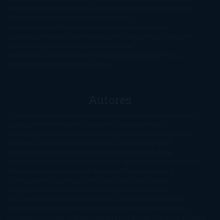
Negra y Policiaca
Ocasiones especiales
Otros
Películas
Premio
Planeta
Próximas Publicaciones
Realismo
Mágico
Realista
Recomendaciones
Reseñas
Romance
paranormal
Romántica
Romántica Victoriana
Sagas
Segunda
mano
Sentimental
Series
Sobrevivir a una
novela
Terror
Test
Thriller
Trilogías
Uncategorized
Ya a la
venta
Young Adults
¡No me gusta!
Autores
@ZoeSwinger
Abigail Gibbs
Adam Nevill
Adriana Rubens
Alaitz
Leceaga
Alberto Méndez
Alejandro Castroguer
Alexis
Harrington
Alice Kellen
Almudena Grandes
Altea Morgan
Ana
Cantarero
Andrew Davidson
Ángela Quintas
Angélique
Barbérat
Anna Todd
Anna Zaires
Annabel Pitcher
Anny
Peterson
Antonio Dikele Distefano
Art Spiegelman
Arturo Pérez-
Reverte
Audrey Carlan
Beth Kery
Beth Revis
Brittainy C.
Cherry
Camilla Läckberg
Carla Gràcia Mercadé
Carme
Chaparro
Carmen Martín Gaite
Caroline March
Celeste
Bradley
Celeste Ng
Charlaine Harris
Charles Dubow
Cherry
Chic
Cheryl Strayed
Christina Lauren
Colleen Hoover
Colleen
McCullough
Connie Willis
Cristina Prada
Daniel Glattauer
Daniela