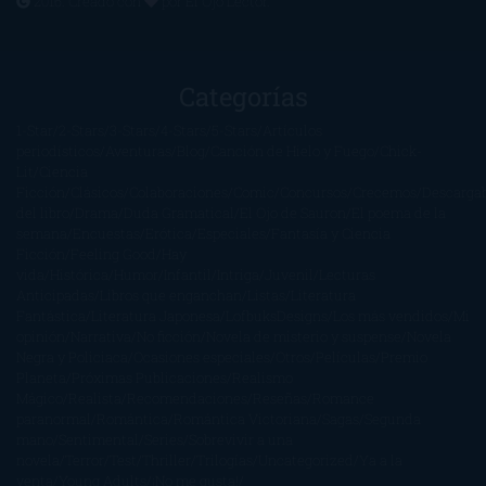
2016. Creado con
por
El Ojo Lector
.
Categorías
1-Star
2-Stars
3-Stars
4-Stars
5-Stars
Artículos
periodísticos
Aventuras
Blog
Canción de Hielo y Fuego
Chick-
Lit
Ciencia
Ficción
Clásicos
Colaboraciones
Comic
Concursos
Crecemos
Descarga
del libro
Drama
Duda Gramatical
El Ojo de Sauron
El poema de la
semana
Encuestas
Erótica
Especiales
Fantasía y Ciencia
Ficción
Feeling Good
Hay
vida
Histórica
Humor
Infantil
Intriga
Juvenil
Lecturas
Anticipadas
Libros que enganchan
Listas
Literatura
Fantástica
Literatura Japonesa
LofbuksDesigns
Los más vendidos
Mi
opinión
Narrativa
No ficción
Novela de misterio y suspense
Novela
Negra y Policiaca
Ocasiones especiales
Otros
Películas
Premio
Planeta
Próximas Publicaciones
Realismo
Mágico
Realista
Recomendaciones
Reseñas
Romance
paranormal
Romántica
Romántica Victoriana
Sagas
Segunda
mano
Sentimental
Series
Sobrevivir a una
novela
Terror
Test
Thriller
Trilogías
Uncategorized
Ya a la
venta
Young Adults
¡No me gusta!