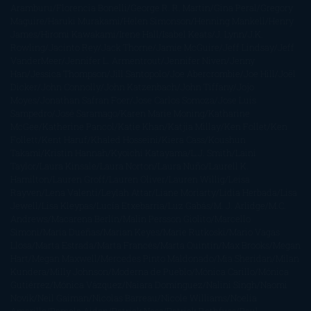
Aramburu
Florencia Bonelli
George R. R. Martin
Gina Peral
Gregory
Maguire
Haruki Murakami
Helen Simonson
Henning Mankell
Henry
James
Hiromi Kawakami
Irene Hall
Isabel Keats
J. Lynn
J.K.
Rowling
Jacinto Rey
Jack Thorne
Jamie McGuire
Jeff Lindsay
Jeff
VanderMeer
Jennifer L. Armentrout
Jennifer Niven
Jenny
Han
Jessica Thompson
Jill Santopolo
Joe Abercrombie
Joe Hill
Joël
Dicker
John Connolly
John Katzenbach
John Tiffany
Jojo
Moyes
Jonathan Safran Foer
Jose Carlos Somoza
Jose Luis
Sampedro
José Saramago
Karen Marie Moning
Katharine
McGee
Katherine Pancol
Katie Khan
Katjia Millay
Ken Follet
Ken
Follett
Kent Haruf
Khaled Hosseini
Kiera Cass
Koushun
Takami
Kristin Hannah
Kyoichi Katayama
L.J. Smith
Laini
Taylor
Laura Kinsale
Laura Norton
Laura Nuño
Laurell K.
Hamilton
Lauren Groff
Lauren Oliver
Lauren Willig
Leisa
Rayven
Lena Valenti
Leylah Attar
Liane Moriarty
Lidia Herbada
Lisa
Jewell
Lisa Kleypas
Lucía Etxebarria
Luz Gabás
M. J. Arlidge
M.C.
Andrews
Macarena Berlín
Malin Persson Giolito
Marcello
Simoni
María Dueñas
Marian Keyes
Marie Rutkoski
Mario Vagas
Llosa
Marta Estrada
Marta Francés
Marta Quintín
Max Brooks
Megan
Hart
Megan Maxwell
Mercedes Pinto Maldonado
Mia Sheridan
Milan
Kundera
Milly Johnson
Moderna de Pueblo
Mónica Carillo
Mónica
Gutiérrez
Mónica Vázquez
Naiara Domínguez
Nalini Singh
Naomi
Novik
Neil Gaiman
Nicolas Barreau
Nicole Williams
Noelia