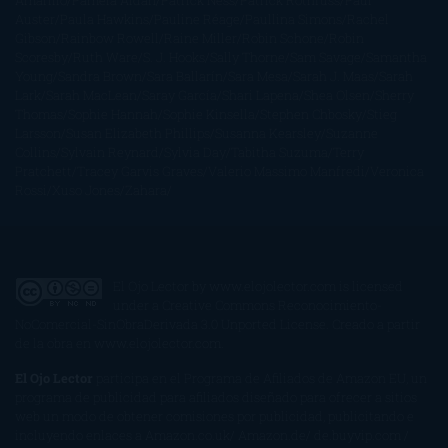
Amarillo
Pamela Aidan
Patrick Ness
Patrick Rothfuss
Paul
Auster
Paula Hawkins
Pauline Réage
Paullina Simons
Rachel
Gibson
Rainbow Rowell
Raine Miller
Robin Schone
Robin
Scoresby
Ruth Ware
S. J. Hooks
Sally Thorne
Sam Savage
Samantha
Young
Sandra Brown
Sara Ballarín
Sara Mesa
Sarah J. Maas
Sarah
Lark
Sarah MacLean
Saray García
Shari Lapena
Shea Olsen
Sherry
Thomas
Sophie Hannah
Sophie Kinsella
Stephen Chbosky
Stieg
Larsson
Susan Elizabeth Phillips
Susanna Kearsley
Suzanne
Collins
Sylvain Reynard
Sylvia Day
Tabitha Suzuma
Terry
Pratchett
Tracey Garvis Graves
Valerio Massimo Manfredi
Veronica
Rossi
Xuso Jones
Zahara
El Ojo Lector
by
www.elojolector.com
is licensed
under a
Creative Commons Reconocimiento-
NoComercial-SinObraDerivada 3.0 Unported License
. Creado a partir
de la obra en
www.elojolector.com
.
El Ojo Lector
participa en el Programa de Afiliados de Amazon EU, un
programa de publicidad para afiliados diseñado para ofrecer a sitios
web un modo de obtener comisiones por publicidad, publicitando e
incluyendo enlaces a Amazon.co.uk/ Amazon.de/ de.buyvip.com /