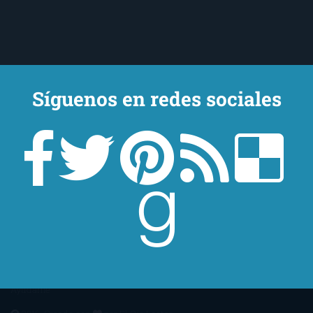
Síguenos en redes sociales
Un lector en la sombra. Escribo por escribir. Recomiendo libros. Blanco
y en botella. ¿Qué queréis más? Leed y no veáis tanta tele. O leed
mientras veis la tele, que eso es muy sano.
Sobre mí
Aviso Legal
Contacto
Editoriales
Ayúdame