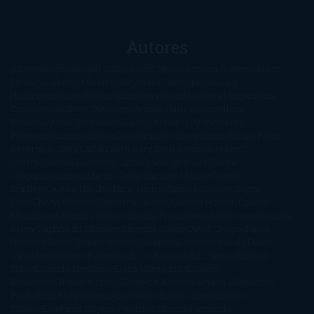
Autores
@ZoeSwinger
Abigail Gibbs
Adam Nevill
Adriana Rubens
Alaitz
Leceaga
Alberto Méndez
Alejandro Castroguer
Alexis
Harrington
Alice Kellen
Almudena Grandes
Altea Morgan
Ana
Cantarero
Andrew Davidson
Ángela Quintas
Angélique
Barbérat
Anna Todd
Anna Zaires
Annabel Pitcher
Anny
Peterson
Antonio Dikele Distefano
Art Spiegelman
Arturo Pérez-
Reverte
Audrey Carlan
Beth Kery
Beth Revis
Brittainy C.
Cherry
Camilla Läckberg
Carla Gràcia Mercadé
Carme
Chaparro
Carmen Martín Gaite
Caroline March
Celeste
Bradley
Celeste Ng
Charlaine Harris
Charles Dubow
Cherry
Chic
Cheryl Strayed
Christina Lauren
Colleen Hoover
Colleen
McCullough
Connie Willis
Cristina Prada
Daniel Glattauer
Daniela
Krien
Daphne du Maurier
Darynda Jones
David Crespo
David
Nicholls
David Safier
Deborah Harkness
Deborah Install
Diana
Gabaldon
Dolores Redondo
E. O. Chirovici
E.L. James
Eckhart
Tolle
Eduardo Mendoza
Elena Montagud
Elísabet
Benavent
Elisabeth Craft
Elisabeth Kostova
Emma Cline
Enric
Pardo
Erin Morgenstern
Erin Watt
Ernest Cline
Ernesto
Sábato
Estefanía Salyers
Federico Moccia
Fernando