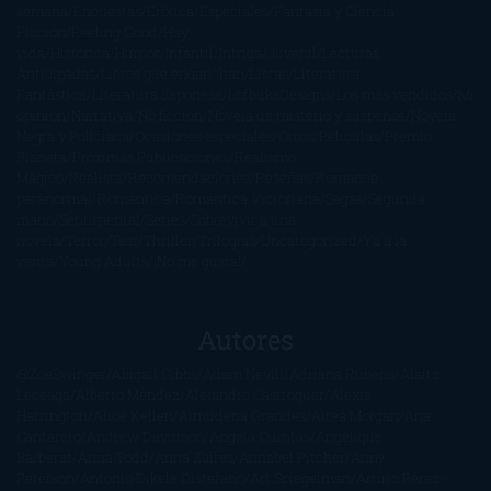
semana
Encuestas
Erótica
Especiales
Fantasía y Ciencia
Ficción
Feeling Good
Hay
vida
Histórica
Humor
Infantil
Intriga
Juvenil
Lecturas
Anticipadas
Libros que enganchan
Listas
Literatura
Fantástica
Literatura Japonesa
LofbuksDesigns
Los más vendidos
Mi
opinión
Narrativa
No ficción
Novela de misterio y suspense
Novela
Negra y Policiaca
Ocasiones especiales
Otros
Películas
Premio
Planeta
Próximas Publicaciones
Realismo
Mágico
Realista
Recomendaciones
Reseñas
Romance
paranormal
Romántica
Romántica Victoriana
Sagas
Segunda
mano
Sentimental
Series
Sobrevivir a una
novela
Terror
Test
Thriller
Trilogías
Uncategorized
Ya a la
venta
Young Adults
¡No me gusta!
Autores
@ZoeSwinger
Abigail Gibbs
Adam Nevill
Adriana Rubens
Alaitz
Leceaga
Alberto Méndez
Alejandro Castroguer
Alexis
Harrington
Alice Kellen
Almudena Grandes
Altea Morgan
Ana
Cantarero
Andrew Davidson
Ángela Quintas
Angélique
Barbérat
Anna Todd
Anna Zaires
Annabel Pitcher
Anny
Peterson
Antonio Dikele Distefano
Art Spiegelman
Arturo Pérez-