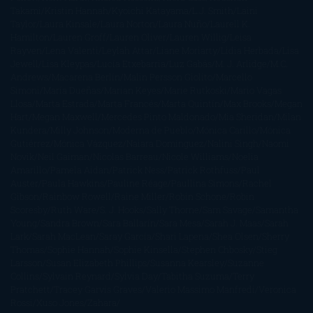
Takami
Kristin Hannah
Kyoichi Katayama
L.J. Smith
Laini
Taylor
Laura Kinsale
Laura Norton
Laura Nuño
Laurell K.
Hamilton
Lauren Groff
Lauren Oliver
Lauren Willig
Leisa
Rayven
Lena Valenti
Leylah Attar
Liane Moriarty
Lidia Herbada
Lisa
Jewell
Lisa Kleypas
Lucía Etxebarria
Luz Gabás
M. J. Arlidge
M.C.
Andrews
Macarena Berlín
Malin Persson Giolito
Marcello
Simoni
María Dueñas
Marian Keyes
Marie Rutkoski
Mario Vagas
Llosa
Marta Estrada
Marta Francés
Marta Quintín
Max Brooks
Megan
Hart
Megan Maxwell
Mercedes Pinto Maldonado
Mia Sheridan
Milan
Kundera
Milly Johnson
Moderna de Pueblo
Mónica Carillo
Mónica
Gutiérrez
Mónica Vázquez
Naiara Domínguez
Nalini Singh
Naomi
Novik
Neil Gaiman
Nicolas Barreau
Nicole Williams
Noelia
Amarillo
Pamela Aidan
Patrick Ness
Patrick Rothfuss
Paul
Auster
Paula Hawkins
Pauline Réage
Paullina Simons
Rachel
Gibson
Rainbow Rowell
Raine Miller
Robin Schone
Robin
Scoresby
Ruth Ware
S. J. Hooks
Sally Thorne
Sam Savage
Samantha
Young
Sandra Brown
Sara Ballarín
Sara Mesa
Sarah J. Maas
Sarah
Lark
Sarah MacLean
Saray García
Shari Lapena
Shea Olsen
Sherry
Thomas
Sophie Hannah
Sophie Kinsella
Stephen Chbosky
Stieg
Larsson
Susan Elizabeth Phillips
Susanna Kearsley
Suzanne
Collins
Sylvain Reynard
Sylvia Day
Tabitha Suzuma
Terry
Pratchett
Tracey Garvis Graves
Valerio Massimo Manfredi
Veronica
Rossi
Xuso Jones
Zahara