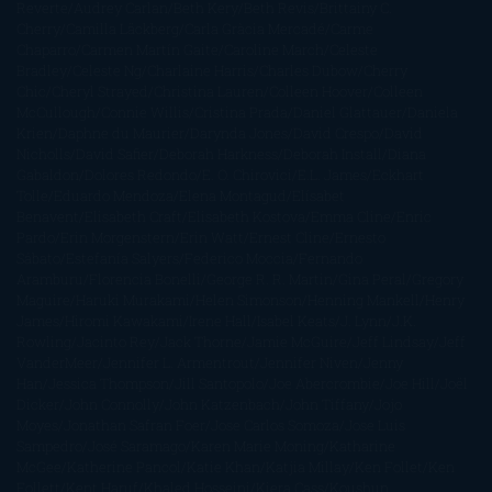
Reverte
Audrey Carlan
Beth Kery
Beth Revis
Brittainy C.
Cherry
Camilla Läckberg
Carla Gràcia Mercadé
Carme
Chaparro
Carmen Martín Gaite
Caroline March
Celeste
Bradley
Celeste Ng
Charlaine Harris
Charles Dubow
Cherry
Chic
Cheryl Strayed
Christina Lauren
Colleen Hoover
Colleen
McCullough
Connie Willis
Cristina Prada
Daniel Glattauer
Daniela
Krien
Daphne du Maurier
Darynda Jones
David Crespo
David
Nicholls
David Safier
Deborah Harkness
Deborah Install
Diana
Gabaldon
Dolores Redondo
E. O. Chirovici
E.L. James
Eckhart
Tolle
Eduardo Mendoza
Elena Montagud
Elísabet
Benavent
Elisabeth Craft
Elisabeth Kostova
Emma Cline
Enric
Pardo
Erin Morgenstern
Erin Watt
Ernest Cline
Ernesto
Sábato
Estefanía Salyers
Federico Moccia
Fernando
Aramburu
Florencia Bonelli
George R. R. Martin
Gina Peral
Gregory
Maguire
Haruki Murakami
Helen Simonson
Henning Mankell
Henry
James
Hiromi Kawakami
Irene Hall
Isabel Keats
J. Lynn
J.K.
Rowling
Jacinto Rey
Jack Thorne
Jamie McGuire
Jeff Lindsay
Jeff
VanderMeer
Jennifer L. Armentrout
Jennifer Niven
Jenny
Han
Jessica Thompson
Jill Santopolo
Joe Abercrombie
Joe Hill
Joël
Dicker
John Connolly
John Katzenbach
John Tiffany
Jojo
Moyes
Jonathan Safran Foer
Jose Carlos Somoza
Jose Luis
Sampedro
José Saramago
Karen Marie Moning
Katharine
McGee
Katherine Pancol
Katie Khan
Katjia Millay
Ken Follet
Ken
Follett
Kent Haruf
Khaled Hosseini
Kiera Cass
Koushun