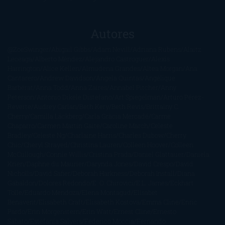
Autores
@ZoeSwinger
Abigail Gibbs
Adam Nevill
Adriana Rubens
Alaitz
Leceaga
Alberto Méndez
Alejandro Castroguer
Alexis
Harrington
Alice Kellen
Almudena Grandes
Altea Morgan
Ana
Cantarero
Andrew Davidson
Ángela Quintas
Angélique
Barbérat
Anna Todd
Anna Zaires
Annabel Pitcher
Anny
Peterson
Antonio Dikele Distefano
Art Spiegelman
Arturo Pérez-
Reverte
Audrey Carlan
Beth Kery
Beth Revis
Brittainy C.
Cherry
Camilla Läckberg
Carla Gràcia Mercadé
Carme
Chaparro
Carmen Martín Gaite
Caroline March
Celeste
Bradley
Celeste Ng
Charlaine Harris
Charles Dubow
Cherry
Chic
Cheryl Strayed
Christina Lauren
Colleen Hoover
Colleen
McCullough
Connie Willis
Cristina Prada
Daniel Glattauer
Daniela
Krien
Daphne du Maurier
Darynda Jones
David Crespo
David
Nicholls
David Safier
Deborah Harkness
Deborah Install
Diana
Gabaldon
Dolores Redondo
E. O. Chirovici
E.L. James
Eckhart
Tolle
Eduardo Mendoza
Elena Montagud
Elísabet
Benavent
Elisabeth Craft
Elisabeth Kostova
Emma Cline
Enric
Pardo
Erin Morgenstern
Erin Watt
Ernest Cline
Ernesto
Sábato
Estefanía Salyers
Federico Moccia
Fernando