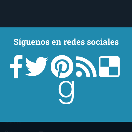
Síguenos en redes sociales
Un lector en la sombra. Escribo por escribir. Recomiendo libros. Blanco
y en botella. ¿Qué queréis más? Leed y no veáis tanta tele. O leed
mientras veis la tele, que eso es muy sano.
Sobre mí
Aviso Legal
Contacto
Editoriales
Ayúdame