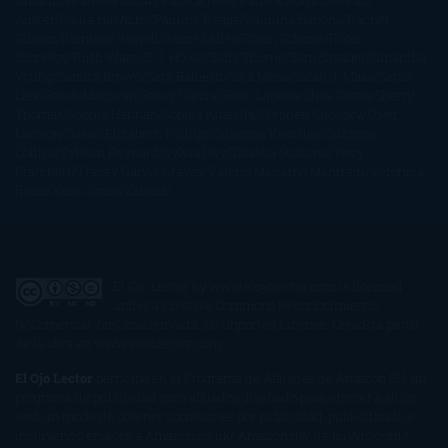
Amarillo
Pamela Aidan
Patrick Ness
Patrick Rothfuss
Paul
Auster
Paula Hawkins
Pauline Réage
Paullina Simons
Rachel
Gibson
Rainbow Rowell
Raine Miller
Robin Schone
Robin
Scoresby
Ruth Ware
S. J. Hooks
Sally Thorne
Sam Savage
Samantha
Young
Sandra Brown
Sara Ballarín
Sara Mesa
Sarah J. Maas
Sarah
Lark
Sarah MacLean
Saray García
Shari Lapena
Shea Olsen
Sherry
Thomas
Sophie Hannah
Sophie Kinsella
Stephen Chbosky
Stieg
Larsson
Susan Elizabeth Phillips
Susanna Kearsley
Suzanne
Collins
Sylvain Reynard
Sylvia Day
Tabitha Suzuma
Terry
Pratchett
Tracey Garvis Graves
Valerio Massimo Manfredi
Veronica
Rossi
Xuso Jones
Zahara
El Ojo Lector
by
www.elojolector.com
is licensed
under a
Creative Commons Reconocimiento-
NoComercial-SinObraDerivada 3.0 Unported License
. Creado a partir
de la obra en
www.elojolector.com
.
El Ojo Lector
participa en el Programa de Afiliados de Amazon EU, un
programa de publicidad para afiliados diseñado para ofrecer a sitios
web un modo de obtener comisiones por publicidad, publicitando e
incluyendo enlaces a Amazon.co.uk/ Amazon.de/ de.buyvip.com /