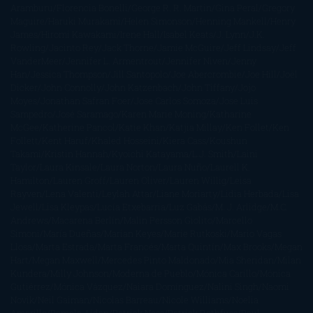
Aramburu
Florencia Bonelli
George R. R. Martin
Gina Peral
Gregory
Maguire
Haruki Murakami
Helen Simonson
Henning Mankell
Henry
James
Hiromi Kawakami
Irene Hall
Isabel Keats
J. Lynn
J.K.
Rowling
Jacinto Rey
Jack Thorne
Jamie McGuire
Jeff Lindsay
Jeff
VanderMeer
Jennifer L. Armentrout
Jennifer Niven
Jenny
Han
Jessica Thompson
Jill Santopolo
Joe Abercrombie
Joe Hill
Joël
Dicker
John Connolly
John Katzenbach
John Tiffany
Jojo
Moyes
Jonathan Safran Foer
Jose Carlos Somoza
Jose Luis
Sampedro
José Saramago
Karen Marie Moning
Katharine
McGee
Katherine Pancol
Katie Khan
Katjia Millay
Ken Follet
Ken
Follett
Kent Haruf
Khaled Hosseini
Kiera Cass
Koushun
Takami
Kristin Hannah
Kyoichi Katayama
L.J. Smith
Laini
Taylor
Laura Kinsale
Laura Norton
Laura Nuño
Laurell K.
Hamilton
Lauren Groff
Lauren Oliver
Lauren Willig
Leisa
Rayven
Lena Valenti
Leylah Attar
Liane Moriarty
Lidia Herbada
Lisa
Jewell
Lisa Kleypas
Lucía Etxebarria
Luz Gabás
M. J. Arlidge
M.C.
Andrews
Macarena Berlín
Malin Persson Giolito
Marcello
Simoni
María Dueñas
Marian Keyes
Marie Rutkoski
Mario Vagas
Llosa
Marta Estrada
Marta Francés
Marta Quintín
Max Brooks
Megan
Hart
Megan Maxwell
Mercedes Pinto Maldonado
Mia Sheridan
Milan
Kundera
Milly Johnson
Moderna de Pueblo
Mónica Carillo
Mónica
Gutiérrez
Mónica Vázquez
Naiara Domínguez
Nalini Singh
Naomi
Novik
Neil Gaiman
Nicolas Barreau
Nicole Williams
Noelia