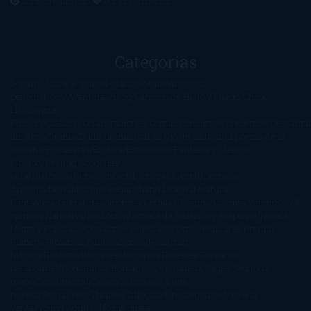
2016. Creado con
por
El Ojo Lector
.
Categorías
1-Star
2-Stars
3-Stars
4-Stars
5-Stars
Artículos
periodísticos
Aventuras
Blog
Canción de Hielo y Fuego
Chick-
Lit
Ciencia
Ficción
Clásicos
Colaboraciones
Comic
Concursos
Crecemos
Descarga
del libro
Drama
Duda Gramatical
El Ojo de Sauron
El poema de la
semana
Encuestas
Erótica
Especiales
Fantasía y Ciencia
Ficción
Feeling Good
Hay
vida
Histórica
Humor
Infantil
Intriga
Juvenil
Lecturas
Anticipadas
Libros que enganchan
Listas
Literatura
Fantástica
Literatura Japonesa
LofbuksDesigns
Los más vendidos
Mi
opinión
Narrativa
No ficción
Novela de misterio y suspense
Novela
Negra y Policiaca
Ocasiones especiales
Otros
Películas
Premio
Planeta
Próximas Publicaciones
Realismo
Mágico
Realista
Recomendaciones
Reseñas
Romance
paranormal
Romántica
Romántica Victoriana
Sagas
Segunda
mano
Sentimental
Series
Sobrevivir a una
novela
Terror
Test
Thriller
Trilogías
Uncategorized
Ya a la
venta
Young Adults
¡No me gusta!