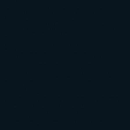
Follett
Kent Haruf
Khaled Hosseini
Kiera Cass
Koushun
Takami
Kristin Hannah
Kyoichi Katayama
L.J. Smith
Laini
Taylor
Laura Kinsale
Laura Norton
Laura Nuño
Laurell K.
Hamilton
Lauren Groff
Lauren Oliver
Lauren Willig
Leisa
Rayven
Lena Valenti
Leylah Attar
Liane Moriarty
Lidia Herbada
Lisa
Jewell
Lisa Kleypas
Lucía Etxebarria
Luz Gabás
M. J. Arlidge
M.C.
Andrews
Macarena Berlín
Malin Persson Giolito
Marcello
Simoni
María Dueñas
Marian Keyes
Marie Rutkoski
Mario Vagas
Llosa
Marta Estrada
Marta Francés
Marta Quintín
Max Brooks
Megan
Hart
Megan Maxwell
Mercedes Pinto Maldonado
Mia Sheridan
Milan
Kundera
Milly Johnson
Moderna de Pueblo
Mónica Carillo
Mónica
Gutiérrez
Mónica Vázquez
Naiara Domínguez
Nalini Singh
Naomi
Novik
Neil Gaiman
Nicolas Barreau
Nicole Williams
Noelia
Amarillo
Pamela Aidan
Patrick Ness
Patrick Rothfuss
Paul
Auster
Paula Hawkins
Pauline Réage
Paullina Simons
Rachel
Gibson
Rainbow Rowell
Raine Miller
Robin Schone
Robin
Scoresby
Ruth Ware
S. J. Hooks
Sally Thorne
Sam Savage
Samantha
Young
Sandra Brown
Sara Ballarín
Sara Mesa
Sarah J. Maas
Sarah
Lark
Sarah MacLean
Saray García
Shari Lapena
Shea Olsen
Sherry
Thomas
Sophie Hannah
Sophie Kinsella
Stephen Chbosky
Stieg
Larsson
Susan Elizabeth Phillips
Susanna Kearsley
Suzanne
Collins
Sylvain Reynard
Sylvia Day
Tabitha Suzuma
Terry
Pratchett
Tracey Garvis Graves
Valerio Massimo Manfredi
Veronica
Rossi
Xuso Jones
Zahara