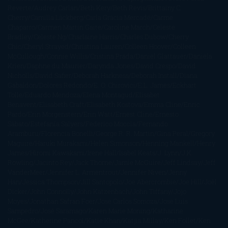
Reverte
Audrey Carlan
Beth Kery
Beth Revis
Brittainy C.
Cherry
Camilla Läckberg
Carla Gràcia Mercadé
Carme
Chaparro
Carmen Martín Gaite
Caroline March
Celeste
Bradley
Celeste Ng
Charlaine Harris
Charles Dubow
Cherry
Chic
Cheryl Strayed
Christina Lauren
Colleen Hoover
Colleen
McCullough
Connie Willis
Cristina Prada
Daniel Glattauer
Daniela
Krien
Daphne du Maurier
Darynda Jones
David Crespo
David
Nicholls
David Safier
Deborah Harkness
Deborah Install
Diana
Gabaldon
Dolores Redondo
E. O. Chirovici
E.L. James
Eckhart
Tolle
Eduardo Mendoza
Elena Montagud
Elísabet
Benavent
Elisabeth Craft
Elisabeth Kostova
Emma Cline
Enric
Pardo
Erin Morgenstern
Erin Watt
Ernest Cline
Ernesto
Sábato
Estefanía Salyers
Federico Moccia
Fernando
Aramburu
Florencia Bonelli
George R. R. Martin
Gina Peral
Gregory
Maguire
Haruki Murakami
Helen Simonson
Henning Mankell
Henry
James
Hiromi Kawakami
Irene Hall
Isabel Keats
J. Lynn
J.K.
Rowling
Jacinto Rey
Jack Thorne
Jamie McGuire
Jeff Lindsay
Jeff
VanderMeer
Jennifer L. Armentrout
Jennifer Niven
Jenny
Han
Jessica Thompson
Jill Santopolo
Joe Abercrombie
Joe Hill
Joël
Dicker
John Connolly
John Katzenbach
John Tiffany
Jojo
Moyes
Jonathan Safran Foer
Jose Carlos Somoza
Jose Luis
Sampedro
José Saramago
Karen Marie Moning
Katharine
McGee
Katherine Pancol
Katie Khan
Katjia Millay
Ken Follet
Ken