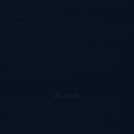
semana
Encuestas
Erótica
Especiales
Fantasía y Ciencia
Ficción
Feeling Good
Hay
vida
Histórica
Humor
Infantil
Intriga
Juvenil
Lecturas
Anticipadas
Libros que enganchan
Listas
Literatura
Fantástica
Literatura Japonesa
LofbuksDesigns
Los más vendidos
Mi
opinión
Narrativa
No ficción
Novela de misterio y suspense
Novela
Negra y Policiaca
Ocasiones especiales
Otros
Películas
Premio
Planeta
Próximas Publicaciones
Realismo
Mágico
Realista
Recomendaciones
Reseñas
Romance
paranormal
Romántica
Romántica Victoriana
Sagas
Segunda
mano
Sentimental
Series
Sobrevivir a una
novela
Terror
Test
Thriller
Trilogías
Uncategorized
Ya a la
venta
Young Adults
¡No me gusta!
Autores
@ZoeSwinger
Abigail Gibbs
Adam Nevill
Adriana Rubens
Alaitz
Leceaga
Alberto Méndez
Alejandro Castroguer
Alexis
Harrington
Alice Kellen
Almudena Grandes
Altea Morgan
Ana
Cantarero
Andrew Davidson
Ángela Quintas
Angélique
Barbérat
Anna Todd
Anna Zaires
Annabel Pitcher
Anny
Peterson
Antonio Dikele Distefano
Art Spiegelman
Arturo Pérez-