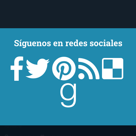
Síguenos en redes sociales
Un lector en la sombra. Escribo por escribir. Recomiendo libros. Blanco
y en botella. ¿Qué queréis más? Leed y no veáis tanta tele. O leed
mientras veis la tele, que eso es muy sano.
Sobre mí
Aviso Legal
Contacto
Editoriales
Ayúdame