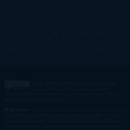
Amarillo
Pamela Aidan
Patrick Ness
Patrick Rothfuss
Paul
Auster
Paula Hawkins
Pauline Réage
Paullina Simons
Rachel
Gibson
Rainbow Rowell
Raine Miller
Robin Schone
Robin
Scoresby
Ruth Ware
S. J. Hooks
Sally Thorne
Sam Savage
Samantha
Young
Sandra Brown
Sara Ballarín
Sara Mesa
Sarah J. Maas
Sarah
Lark
Sarah MacLean
Saray García
Shari Lapena
Shea Olsen
Sherry
Thomas
Sophie Hannah
Sophie Kinsella
Stephen Chbosky
Stieg
Larsson
Susan Elizabeth Phillips
Susanna Kearsley
Suzanne
Collins
Sylvain Reynard
Sylvia Day
Tabitha Suzuma
Terry
Pratchett
Tracey Garvis Graves
Valerio Massimo Manfredi
Veronica
Rossi
Xuso Jones
Zahara
El Ojo Lector
by
www.elojolector.com
is licensed
under a
Creative Commons Reconocimiento-
NoComercial-SinObraDerivada 3.0 Unported License
. Creado a partir
de la obra en
www.elojolector.com
.
El Ojo Lector
participa en el Programa de Afiliados de Amazon EU, un
programa de publicidad para afiliados diseñado para ofrecer a sitios
web un modo de obtener comisiones por publicidad, publicitando e
incluyendo enlaces a Amazon.co.uk/ Amazon.de/ de.buyvip.com /