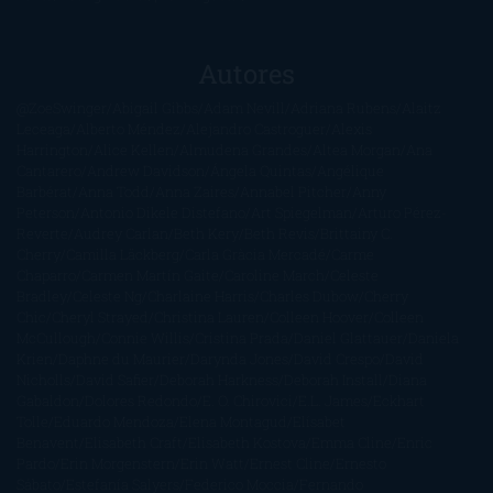
Autores
@ZoeSwinger
Abigail Gibbs
Adam Nevill
Adriana Rubens
Alaitz
Leceaga
Alberto Méndez
Alejandro Castroguer
Alexis
Harrington
Alice Kellen
Almudena Grandes
Altea Morgan
Ana
Cantarero
Andrew Davidson
Ángela Quintas
Angélique
Barbérat
Anna Todd
Anna Zaires
Annabel Pitcher
Anny
Peterson
Antonio Dikele Distefano
Art Spiegelman
Arturo Pérez-
Reverte
Audrey Carlan
Beth Kery
Beth Revis
Brittainy C.
Cherry
Camilla Läckberg
Carla Gràcia Mercadé
Carme
Chaparro
Carmen Martín Gaite
Caroline March
Celeste
Bradley
Celeste Ng
Charlaine Harris
Charles Dubow
Cherry
Chic
Cheryl Strayed
Christina Lauren
Colleen Hoover
Colleen
McCullough
Connie Willis
Cristina Prada
Daniel Glattauer
Daniela
Krien
Daphne du Maurier
Darynda Jones
David Crespo
David
Nicholls
David Safier
Deborah Harkness
Deborah Install
Diana
Gabaldon
Dolores Redondo
E. O. Chirovici
E.L. James
Eckhart
Tolle
Eduardo Mendoza
Elena Montagud
Elísabet
Benavent
Elisabeth Craft
Elisabeth Kostova
Emma Cline
Enric
Pardo
Erin Morgenstern
Erin Watt
Ernest Cline
Ernesto
Sábato
Estefanía Salyers
Federico Moccia
Fernando