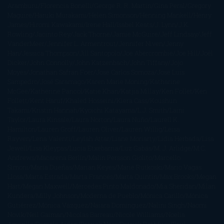
Aramburu
Florencia Bonelli
George R. R. Martin
Gina Peral
Gregory
Maguire
Haruki Murakami
Helen Simonson
Henning Mankell
Henry
James
Hiromi Kawakami
Irene Hall
Isabel Keats
J. Lynn
J.K.
Rowling
Jacinto Rey
Jack Thorne
Jamie McGuire
Jeff Lindsay
Jeff
VanderMeer
Jennifer L. Armentrout
Jennifer Niven
Jenny
Han
Jessica Thompson
Jill Santopolo
Joe Abercrombie
Joe Hill
Joël
Dicker
John Connolly
John Katzenbach
John Tiffany
Jojo
Moyes
Jonathan Safran Foer
Jose Carlos Somoza
Jose Luis
Sampedro
José Saramago
Karen Marie Moning
Katharine
McGee
Katherine Pancol
Katie Khan
Katjia Millay
Ken Follet
Ken
Follett
Kent Haruf
Khaled Hosseini
Kiera Cass
Koushun
Takami
Kristin Hannah
Kyoichi Katayama
L.J. Smith
Laini
Taylor
Laura Kinsale
Laura Norton
Laura Nuño
Laurell K.
Hamilton
Lauren Groff
Lauren Oliver
Lauren Willig
Leisa
Rayven
Lena Valenti
Leylah Attar
Liane Moriarty
Lidia Herbada
Lisa
Jewell
Lisa Kleypas
Lucía Etxebarria
Luz Gabás
M. J. Arlidge
M.C.
Andrews
Macarena Berlín
Malin Persson Giolito
Marcello
Simoni
María Dueñas
Marian Keyes
Marie Rutkoski
Mario Vagas
Llosa
Marta Estrada
Marta Francés
Marta Quintín
Max Brooks
Megan
Hart
Megan Maxwell
Mercedes Pinto Maldonado
Mia Sheridan
Milan
Kundera
Milly Johnson
Moderna de Pueblo
Mónica Carillo
Mónica
Gutiérrez
Mónica Vázquez
Naiara Domínguez
Nalini Singh
Naomi
Novik
Neil Gaiman
Nicolas Barreau
Nicole Williams
Noelia