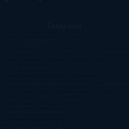
2016. Creado con
por
El Ojo Lector
.
Categorías
1-Star
2-Stars
3-Stars
4-Stars
5-Stars
Artículos
periodísticos
Aventuras
Blog
Canción de Hielo y Fuego
Chick-
Lit
Ciencia
Ficción
Clásicos
Colaboraciones
Comic
Concursos
Crecemos
Descarga
del libro
Drama
Duda Gramatical
El Ojo de Sauron
El poema de la
semana
Encuestas
Erótica
Especiales
Fantasía y Ciencia
Ficción
Feeling Good
Hay
vida
Histórica
Humor
Infantil
Intriga
Juvenil
Lecturas
Anticipadas
Libros que enganchan
Listas
Literatura
Fantástica
Literatura Japonesa
LofbuksDesigns
Los más vendidos
Mi
opinión
Narrativa
No ficción
Novela de misterio y suspense
Novela
Negra y Policiaca
Ocasiones especiales
Otros
Películas
Premio
Planeta
Próximas Publicaciones
Realismo
Mágico
Realista
Recomendaciones
Reseñas
Romance
paranormal
Romántica
Romántica Victoriana
Sagas
Segunda
mano
Sentimental
Series
Sobrevivir a una
novela
Terror
Test
Thriller
Trilogías
Uncategorized
Ya a la
venta
Young Adults
¡No me gusta!