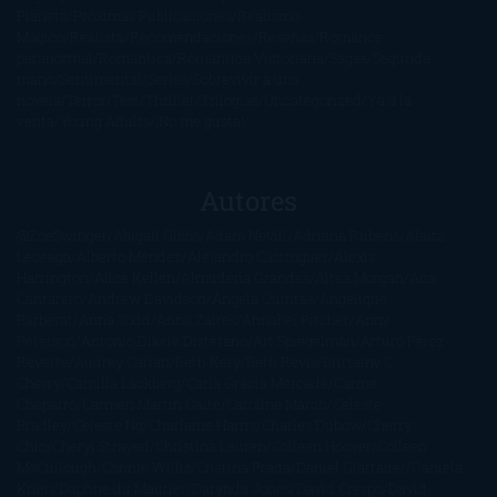
Planeta
Próximas Publicaciones
Realismo
Mágico
Realista
Recomendaciones
Reseñas
Romance
paranormal
Romántica
Romántica Victoriana
Sagas
Segunda
mano
Sentimental
Series
Sobrevivir a una
novela
Terror
Test
Thriller
Trilogías
Uncategorized
Ya a la
venta
Young Adults
¡No me gusta!
Autores
@ZoeSwinger
Abigail Gibbs
Adam Nevill
Adriana Rubens
Alaitz
Leceaga
Alberto Méndez
Alejandro Castroguer
Alexis
Harrington
Alice Kellen
Almudena Grandes
Altea Morgan
Ana
Cantarero
Andrew Davidson
Ángela Quintas
Angélique
Barbérat
Anna Todd
Anna Zaires
Annabel Pitcher
Anny
Peterson
Antonio Dikele Distefano
Art Spiegelman
Arturo Pérez-
Reverte
Audrey Carlan
Beth Kery
Beth Revis
Brittainy C.
Cherry
Camilla Läckberg
Carla Gràcia Mercadé
Carme
Chaparro
Carmen Martín Gaite
Caroline March
Celeste
Bradley
Celeste Ng
Charlaine Harris
Charles Dubow
Cherry
Chic
Cheryl Strayed
Christina Lauren
Colleen Hoover
Colleen
McCullough
Connie Willis
Cristina Prada
Daniel Glattauer
Daniela
Krien
Daphne du Maurier
Darynda Jones
David Crespo
David