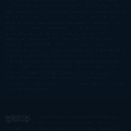
Simoni
María Dueñas
Marian Keyes
Marie Rutkoski
Mario Vagas
Llosa
Marta Estrada
Marta Francés
Marta Quintín
Max Brooks
Megan
Hart
Megan Maxwell
Mercedes Pinto Maldonado
Mia Sheridan
Milan
Kundera
Milly Johnson
Moderna de Pueblo
Mónica Carillo
Mónica
Gutiérrez
Mónica Vázquez
Naiara Domínguez
Nalini Singh
Naomi
Novik
Neil Gaiman
Nicolas Barreau
Nicole Williams
Noelia
Amarillo
Pamela Aidan
Patrick Ness
Patrick Rothfuss
Paul
Auster
Paula Hawkins
Pauline Réage
Paullina Simons
Rachel
Gibson
Rainbow Rowell
Raine Miller
Robin Schone
Robin
Scoresby
Ruth Ware
S. J. Hooks
Sally Thorne
Sam Savage
Samantha
Young
Sandra Brown
Sara Ballarín
Sara Mesa
Sarah J. Maas
Sarah
Lark
Sarah MacLean
Saray García
Shari Lapena
Shea Olsen
Sherry
Thomas
Sophie Hannah
Sophie Kinsella
Stephen Chbosky
Stieg
Larsson
Susan Elizabeth Phillips
Susanna Kearsley
Suzanne
Collins
Sylvain Reynard
Sylvia Day
Tabitha Suzuma
Terry
Pratchett
Tracey Garvis Graves
Valerio Massimo Manfredi
Veronica
Rossi
Xuso Jones
Zahara
El Ojo Lector
by
www.elojolector.com
is licensed
under a
Creative Commons Reconocimiento-
NoComercial-SinObraDerivada 3.0 Unported License
. Creado a partir