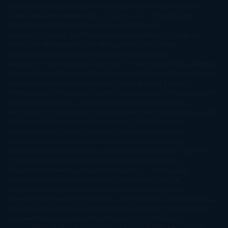
Nicholls
David Safier
Deborah Harkness
Deborah Install
Diana
Gabaldon
Dolores Redondo
E. O. Chirovici
E.L. James
Eckhart
Tolle
Eduardo Mendoza
Elena Montagud
Elísabet
Benavent
Elisabeth Craft
Elisabeth Kostova
Emma Cline
Enric
Pardo
Erin Morgenstern
Erin Watt
Ernest Cline
Ernesto
Sábato
Estefanía Salyers
Federico Moccia
Fernando
Aramburu
Florencia Bonelli
George R. R. Martin
Gina Peral
Gregory
Maguire
Haruki Murakami
Helen Simonson
Henning Mankell
Henry
James
Hiromi Kawakami
Irene Hall
Isabel Keats
J. Lynn
J.K.
Rowling
Jacinto Rey
Jack Thorne
Jamie McGuire
Jeff Lindsay
Jeff
VanderMeer
Jennifer L. Armentrout
Jennifer Niven
Jenny
Han
Jessica Thompson
Jill Santopolo
Joe Abercrombie
Joe Hill
Joël
Dicker
John Connolly
John Katzenbach
John Tiffany
Jojo
Moyes
Jonathan Safran Foer
Jose Carlos Somoza
Jose Luis
Sampedro
José Saramago
Karen Marie Moning
Katharine
McGee
Katherine Pancol
Katie Khan
Katjia Millay
Ken Follet
Ken
Follett
Kent Haruf
Khaled Hosseini
Kiera Cass
Koushun
Takami
Kristin Hannah
Kyoichi Katayama
L.J. Smith
Laini
Taylor
Laura Kinsale
Laura Norton
Laura Nuño
Laurell K.
Hamilton
Lauren Groff
Lauren Oliver
Lauren Willig
Leisa
Rayven
Lena Valenti
Leylah Attar
Liane Moriarty
Lidia Herbada
Lisa
Jewell
Lisa Kleypas
Lucía Etxebarria
Luz Gabás
M. J. Arlidge
M.C.
Andrews
Macarena Berlín
Malin Persson Giolito
Marcello