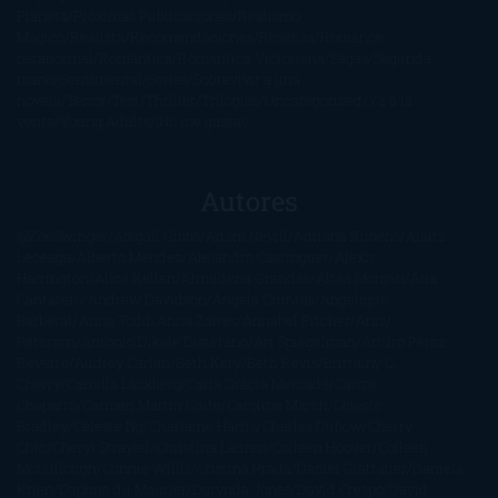
Planeta
Próximas Publicaciones
Realismo
Mágico
Realista
Recomendaciones
Reseñas
Romance
paranormal
Romántica
Romántica Victoriana
Sagas
Segunda
mano
Sentimental
Series
Sobrevivir a una
novela
Terror
Test
Thriller
Trilogías
Uncategorized
Ya a la
venta
Young Adults
¡No me gusta!
Autores
@ZoeSwinger
Abigail Gibbs
Adam Nevill
Adriana Rubens
Alaitz
Leceaga
Alberto Méndez
Alejandro Castroguer
Alexis
Harrington
Alice Kellen
Almudena Grandes
Altea Morgan
Ana
Cantarero
Andrew Davidson
Ángela Quintas
Angélique
Barbérat
Anna Todd
Anna Zaires
Annabel Pitcher
Anny
Peterson
Antonio Dikele Distefano
Art Spiegelman
Arturo Pérez-
Reverte
Audrey Carlan
Beth Kery
Beth Revis
Brittainy C.
Cherry
Camilla Läckberg
Carla Gràcia Mercadé
Carme
Chaparro
Carmen Martín Gaite
Caroline March
Celeste
Bradley
Celeste Ng
Charlaine Harris
Charles Dubow
Cherry
Chic
Cheryl Strayed
Christina Lauren
Colleen Hoover
Colleen
McCullough
Connie Willis
Cristina Prada
Daniel Glattauer
Daniela
Krien
Daphne du Maurier
Darynda Jones
David Crespo
David