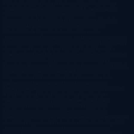
Nicholls
David Safier
Deborah Harkness
Deborah Install
Diana
Gabaldon
Dolores Redondo
E. O. Chirovici
E.L. James
Eckhart
Tolle
Eduardo Mendoza
Elena Montagud
Elísabet
Benavent
Elisabeth Craft
Elisabeth Kostova
Emma Cline
Enric
Pardo
Erin Morgenstern
Erin Watt
Ernest Cline
Ernesto
Sábato
Estefanía Salyers
Federico Moccia
Fernando
Aramburu
Florencia Bonelli
George R. R. Martin
Gina Peral
Gregory
Maguire
Haruki Murakami
Helen Simonson
Henning Mankell
Henry
James
Hiromi Kawakami
Irene Hall
Isabel Keats
J. Lynn
J.K.
Rowling
Jacinto Rey
Jack Thorne
Jamie McGuire
Jeff Lindsay
Jeff
VanderMeer
Jennifer L. Armentrout
Jennifer Niven
Jenny
Han
Jessica Thompson
Jill Santopolo
Joe Abercrombie
Joe Hill
Joël
Dicker
John Connolly
John Katzenbach
John Tiffany
Jojo
Moyes
Jonathan Safran Foer
Jose Carlos Somoza
Jose Luis
Sampedro
José Saramago
Karen Marie Moning
Katharine
McGee
Katherine Pancol
Katie Khan
Katjia Millay
Ken Follet
Ken
Follett
Kent Haruf
Khaled Hosseini
Kiera Cass
Koushun
Takami
Kristin Hannah
Kyoichi Katayama
L.J. Smith
Laini
Taylor
Laura Kinsale
Laura Norton
Laura Nuño
Laurell K.
Hamilton
Lauren Groff
Lauren Oliver
Lauren Willig
Leisa
Rayven
Lena Valenti
Leylah Attar
Liane Moriarty
Lidia Herbada
Lisa
Jewell
Lisa Kleypas
Lucía Etxebarria
Luz Gabás
M. J. Arlidge
M.C.
Andrews
Macarena Berlín
Malin Persson Giolito
Marcello