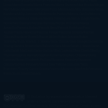
Simoni
María Dueñas
Marian Keyes
Marie Rutkoski
Mario Vagas
Llosa
Marta Estrada
Marta Francés
Marta Quintín
Max Brooks
Megan
Hart
Megan Maxwell
Mercedes Pinto Maldonado
Mia Sheridan
Milan
Kundera
Milly Johnson
Moderna de Pueblo
Mónica Carillo
Mónica
Gutiérrez
Mónica Vázquez
Naiara Domínguez
Nalini Singh
Naomi
Novik
Neil Gaiman
Nicolas Barreau
Nicole Williams
Noelia
Amarillo
Pamela Aidan
Patrick Ness
Patrick Rothfuss
Paul
Auster
Paula Hawkins
Pauline Réage
Paullina Simons
Rachel
Gibson
Rainbow Rowell
Raine Miller
Robin Schone
Robin
Scoresby
Ruth Ware
S. J. Hooks
Sally Thorne
Sam Savage
Samantha
Young
Sandra Brown
Sara Ballarín
Sara Mesa
Sarah J. Maas
Sarah
Lark
Sarah MacLean
Saray García
Shari Lapena
Shea Olsen
Sherry
Thomas
Sophie Hannah
Sophie Kinsella
Stephen Chbosky
Stieg
Larsson
Susan Elizabeth Phillips
Susanna Kearsley
Suzanne
Collins
Sylvain Reynard
Sylvia Day
Tabitha Suzuma
Terry
Pratchett
Tracey Garvis Graves
Valerio Massimo Manfredi
Veronica
Rossi
Xuso Jones
Zahara
El Ojo Lector
by
www.elojolector.com
is licensed
under a
Creative Commons Reconocimiento-
NoComercial-SinObraDerivada 3.0 Unported License
. Creado a partir