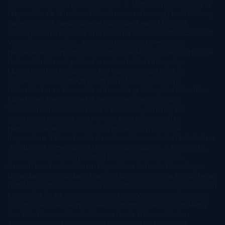
Aramburu
Florencia Bonelli
George R. R. Martin
Gina Peral
Gregory
Maguire
Haruki Murakami
Helen Simonson
Henning Mankell
Henry
James
Hiromi Kawakami
Irene Hall
Isabel Keats
J. Lynn
J.K.
Rowling
Jacinto Rey
Jack Thorne
Jamie McGuire
Jeff Lindsay
Jeff
VanderMeer
Jennifer L. Armentrout
Jennifer Niven
Jenny
Han
Jessica Thompson
Jill Santopolo
Joe Abercrombie
Joe Hill
Joël
Dicker
John Connolly
John Katzenbach
John Tiffany
Jojo
Moyes
Jonathan Safran Foer
Jose Carlos Somoza
Jose Luis
Sampedro
José Saramago
Karen Marie Moning
Katharine
McGee
Katherine Pancol
Katie Khan
Katjia Millay
Ken Follet
Ken
Follett
Kent Haruf
Khaled Hosseini
Kiera Cass
Koushun
Takami
Kristin Hannah
Kyoichi Katayama
L.J. Smith
Laini
Taylor
Laura Kinsale
Laura Norton
Laura Nuño
Laurell K.
Hamilton
Lauren Groff
Lauren Oliver
Lauren Willig
Leisa
Rayven
Lena Valenti
Leylah Attar
Liane Moriarty
Lidia Herbada
Lisa
Jewell
Lisa Kleypas
Lucía Etxebarria
Luz Gabás
M. J. Arlidge
M.C.
Andrews
Macarena Berlín
Malin Persson Giolito
Marcello
Simoni
María Dueñas
Marian Keyes
Marie Rutkoski
Mario Vagas
Llosa
Marta Estrada
Marta Francés
Marta Quintín
Max Brooks
Megan
Hart
Megan Maxwell
Mercedes Pinto Maldonado
Mia Sheridan
Milan
Kundera
Milly Johnson
Moderna de Pueblo
Mónica Carillo
Mónica
Gutiérrez
Mónica Vázquez
Naiara Domínguez
Nalini Singh
Naomi
Novik
Neil Gaiman
Nicolas Barreau
Nicole Williams
Noelia
Amarillo
Pamela Aidan
Patrick Ness
Patrick Rothfuss
Paul