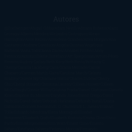
Autores
@ZoeSwinger
Abigail Gibbs
Adam Nevill
Adriana Rubens
Alaitz
Leceaga
Alberto Méndez
Alejandro Castroguer
Alexis
Harrington
Alice Kellen
Almudena Grandes
Altea Morgan
Ana
Cantarero
Andrew Davidson
Ángela Quintas
Angélique
Barbérat
Anna Todd
Anna Zaires
Annabel Pitcher
Anny
Peterson
Antonio Dikele Distefano
Art Spiegelman
Arturo Pérez-
Reverte
Audrey Carlan
Beth Kery
Beth Revis
Brittainy C.
Cherry
Camilla Läckberg
Carla Gràcia Mercadé
Carme
Chaparro
Carmen Martín Gaite
Caroline March
Celeste
Bradley
Celeste Ng
Charlaine Harris
Charles Dubow
Cherry
Chic
Cheryl Strayed
Christina Lauren
Colleen Hoover
Colleen
McCullough
Connie Willis
Cristina Prada
Daniel Glattauer
Daniela
Krien
Daphne du Maurier
Darynda Jones
David Crespo
David
Nicholls
David Safier
Deborah Harkness
Deborah Install
Diana
Gabaldon
Dolores Redondo
E. O. Chirovici
E.L. James
Eckhart
Tolle
Eduardo Mendoza
Elena Montagud
Elísabet
Benavent
Elisabeth Craft
Elisabeth Kostova
Emma Cline
Enric
Pardo
Erin Morgenstern
Erin Watt
Ernest Cline
Ernesto
Sábato
Estefanía Salyers
Federico Moccia
Fernando