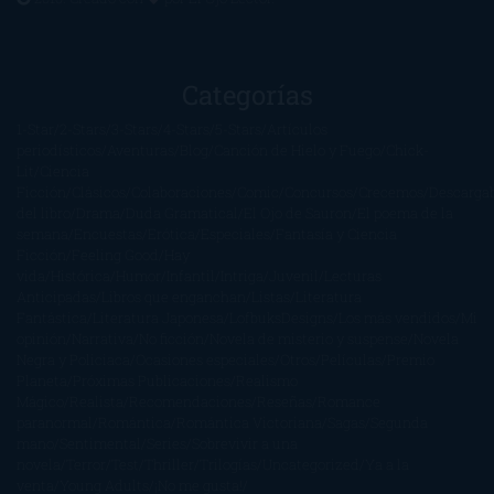
Categorías
1-Star
2-Stars
3-Stars
4-Stars
5-Stars
Artículos
periodísticos
Aventuras
Blog
Canción de Hielo y Fuego
Chick-
Lit
Ciencia
Ficción
Clásicos
Colaboraciones
Comic
Concursos
Crecemos
Descarga
del libro
Drama
Duda Gramatical
El Ojo de Sauron
El poema de la
semana
Encuestas
Erótica
Especiales
Fantasía y Ciencia
Ficción
Feeling Good
Hay
vida
Histórica
Humor
Infantil
Intriga
Juvenil
Lecturas
Anticipadas
Libros que enganchan
Listas
Literatura
Fantástica
Literatura Japonesa
LofbuksDesigns
Los más vendidos
Mi
opinión
Narrativa
No ficción
Novela de misterio y suspense
Novela
Negra y Policiaca
Ocasiones especiales
Otros
Películas
Premio
Planeta
Próximas Publicaciones
Realismo
Mágico
Realista
Recomendaciones
Reseñas
Romance
paranormal
Romántica
Romántica Victoriana
Sagas
Segunda
mano
Sentimental
Series
Sobrevivir a una
novela
Terror
Test
Thriller
Trilogías
Uncategorized
Ya a la
venta
Young Adults
¡No me gusta!