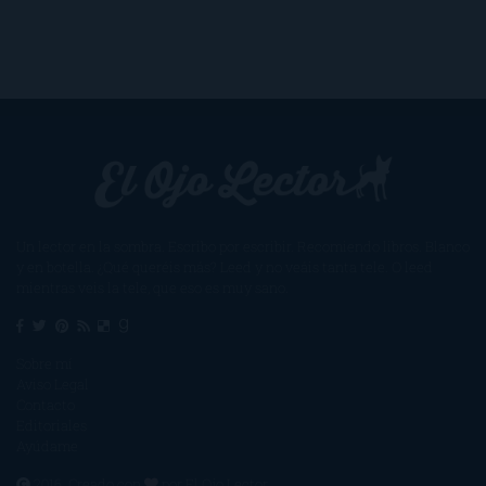
Un lector en la sombra. Escribo por escribir. Recomiendo libros. Blanco
y en botella. ¿Qué queréis más? Leed y no veáis tanta tele. O leed
mientras veis la tele, que eso es muy sano.
Sobre mí
Aviso Legal
Contacto
Editoriales
Ayúdame
2016. Creado con
por
El Ojo Lector
.