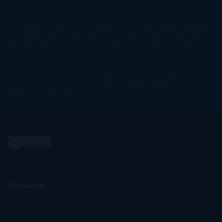
Auster
Paula Hawkins
Pauline Réage
Paullina Simons
Rachel
Gibson
Rainbow Rowell
Raine Miller
Robin Schone
Robin
Scoresby
Ruth Ware
S. J. Hooks
Sally Thorne
Sam Savage
Samantha
Young
Sandra Brown
Sara Ballarín
Sara Mesa
Sarah J. Maas
Sarah
Lark
Sarah MacLean
Saray García
Shari Lapena
Shea Olsen
Sherry
Thomas
Sophie Hannah
Sophie Kinsella
Stephen Chbosky
Stieg
Larsson
Susan Elizabeth Phillips
Susanna Kearsley
Suzanne
Collins
Sylvain Reynard
Sylvia Day
Tabitha Suzuma
Terry
Pratchett
Tracey Garvis Graves
Valerio Massimo Manfredi
Veronica
Rossi
Xuso Jones
Zahara
El Ojo Lector
by
www.elojolector.com
is licensed
under a
Creative Commons Reconocimiento-
NoComercial-SinObraDerivada 3.0 Unported License
. Creado a partir
de la obra en
www.elojolector.com
.
El Ojo Lector
participa en el Programa de Afiliados de Amazon EU, un
programa de publicidad para afiliados diseñado para ofrecer a sitios
web un modo de obtener comisiones por publicidad, publicitando e
incluyendo enlaces a Amazon.co.uk/ Amazon.de/ de.buyvip.com /