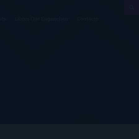
sts
Libros Que Enganchan
Contacto