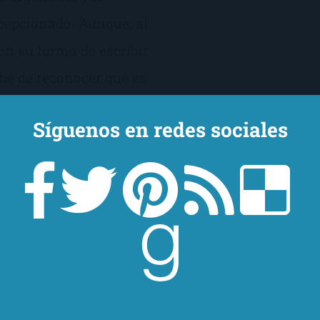
cepcionado. Aunque, al
on su forma de escribir
 he de reconocer que es
valoro muchísimo.
Síguenos en redes sociales