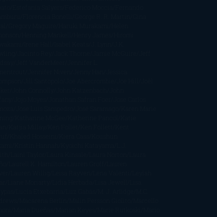
bato
Estefanía Salyers
Federico Moccia
Fernando
amburu
Florencia Bonelli
George R. R. Martin
Gina
al
Gregory Maguire
Haruki Murakami
Helen
monson
Henning Mankell
Henry James
Hiromi
wakami
Irene Hall
Isabel Keats
J. Lynn
J.K.
wling
Jacinto Rey
Jack Thorne
Jamie McGuire
Jeff
ndsay
Jeff VanderMeer
Jennifer L.
mentrout
Jennifer Niven
Jenny Han
Jessica
ompson
Jill Santopolo
Joe Abercrombie
Joe Hill
Joël
cker
John Connolly
John Katzenbach
John
fany
Jojo Moyes
Jonathan Safran Foer
Jose Carlos
moza
Jose Luis Sampedro
José Saramago
Karen Marie
ning
Katharine McGee
Katherine Pancol
Katie
an
Katjia Millay
Ken Follet
Ken Follett
Kent
ruf
Khaled Hosseini
Kiera Cass
Koushun
kami
Kristin Hannah
Kyoichi Katayama
L.J.
ith
Laini Taylor
Laura Kinsale
Laura Norton
Laura
ño
Laurell K. Hamilton
Lauren Groff
Lauren
ver
Lauren Willig
Leisa Rayven
Lena Valenti
Leylah
ar
Liane Moriarty
Lidia Herbada
Lisa Jewell
Lisa
eypas
Lucía Etxebarria
Luz Gabás
M. J. Arlidge
M.C.
drews
Macarena Berlín
Malin Persson Giolito
Marcello
moni
María Dueñas
Marian Keyes
Marie Rutkoski
Mario