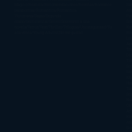
Mágico
Realista
Recomendaciones
Reseñas
Romance
Sá
paranormal
Romántica
Romántica
Ar
Victoriana
Sagas
Segunda
Per
mano
Sentimental
Series
Sobrevivir a una
Si
novela
Terror
Test
Thriller
Trilogías
Uncategorized
Ya
Ka
a la venta
Young Adults
¡No me gusta!
Ro
Li
Ar
Th
Di
Tif
So
Mo
Kh
Ha
Ta
Sm
Nu
Oli
Att
Kl
An
Si