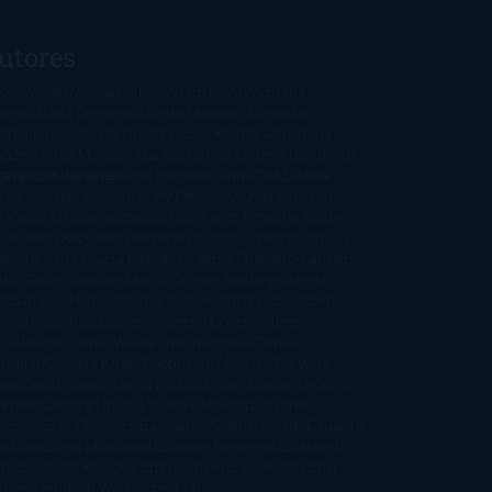
utores
oeSwinger
Abigail Gibbs
Adam Nevill
Adriana
bens
Alaitz Leceaga
Alberto Méndez
Alejandro
stroguer
Alexis Harrington
Alice Kellen
Almudena
andes
Altea Morgan
Ana Cantarero
Andrew Davidson
cargables
gela Quintas
Despúes
Angélique Barbérat
Anna Todd
Anna
res
Annabel Pitcher
Anny Peterson
Antonio Dikele
stefano
Art Spiegelman
Arturo Pérez-Reverte
Audrey
rlan
Beth Kery
Beth Revis
Brittainy C. Cherry
Camilla
ckberg
Carla Gràcia Mercadé
Carme Chaparro
Carmen
tín Gaite
Caroline March
Celeste Bradley
Celeste
Charlaine Harris
Charles Dubow
Cherry Chic
Cheryl
rayed
Christina Lauren
Colleen Hoover
Colleen
Cullough
Connie Willis
Cristina Prada
Daniel
ttauer
Daniela Krien
Daphne du Maurier
Darynda
nes
David Crespo
David Nicholls
David Safier
Deborah
rkness
Deborah Install
Diana Gabaldon
Dolores
dondo
E. O. Chirovici
E.L. James
Eckhart Tolle
Eduardo
ndoza
Elena Montagud
Elísabet Benavent
Elisabeth
ft
Elisabeth Kostova
Emma Cline
Enric Pardo
Erin
rgenstern
Erin Watt
Ernest Cline
Ernesto