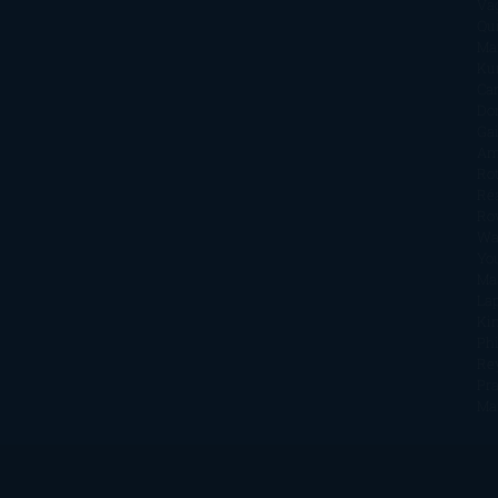
Va
Qu
Ma
Ku
Car
Do
Ga
Am
Ro
Ré
Ro
Wa
Yo
Ma
La
Kin
Phi
Re
Pra
Ma