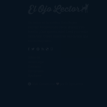
Un lector en la sombra. Escribo por
escribir. Recomiendo libros. Blanco y en
botella. ¿Qué queréis más? Leed y no veáis
tanta tele. O leed mientras veis la tele, que
eso es muy sano.
Sobre mí
Aviso Legal
Contacto
Editoriales
Ayúdame
2016. Creado con
por
El Ojo Lector
.