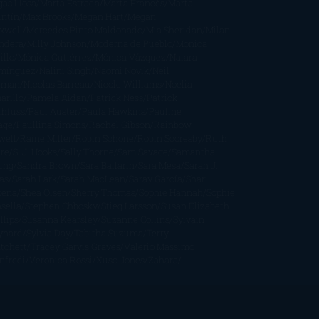
gas Llosa
Marta Estrada
Marta Francés
Marta
intín
Max Brooks
Megan Hart
Megan
xwell
Mercedes Pinto Maldonado
Mia Sheridan
Milan
ndera
Milly Johnson
Moderna de Pueblo
Mónica
illo
Mónica Gutiérrez
Mónica Vázquez
Naiara
mínguez
Nalini Singh
Naomi Novik
Neil
iman
Nicolas Barreau
Nicole Williams
Noelia
arillo
Pamela Aidan
Patrick Ness
Patrick
thfuss
Paul Auster
Paula Hawkins
Pauline
age
Paullina Simons
Rachel Gibson
Rainbow
well
Raine Miller
Robin Schone
Robin Scoresby
Ruth
re
S. J. Hooks
Sally Thorne
Sam Savage
Samantha
ung
Sandra Brown
Sara Ballarín
Sara Mesa
Sarah J.
as
Sarah Lark
Sarah MacLean
Saray García
Shari
pena
Shea Olsen
Sherry Thomas
Sophie Hannah
Sophie
sella
Stephen Chbosky
Stieg Larsson
Susan Elizabeth
llips
Susanna Kearsley
Suzanne Collins
Sylvain
ynard
Sylvia Day
Tabitha Suzuma
Terry
tchett
Tracey Garvis Graves
Valerio Massimo
nfredi
Veronica Rossi
Xuso Jones
Zahara