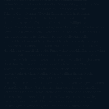
McGee
Katherine Pancol
Katie Khan
Katjia Millay
Ken Follet
Ken
Follett
Kent Haruf
Khaled Hosseini
Kiera Cass
Koushun
Takami
Kristin Hannah
Kyoichi Katayama
L.J. Smith
Laini
Taylor
Laura Kinsale
Laura Norton
Laura Nuño
Laurell K.
Hamilton
Lauren Groff
Lauren Oliver
Lauren Willig
Leisa
Rayven
Lena Valenti
Leylah Attar
Liane Moriarty
Lidia Herbada
Lisa
Jewell
Lisa Kleypas
Lucía Etxebarria
Luz Gabás
M. J. Arlidge
M.C.
Andrews
Macarena Berlín
Malin Persson Giolito
Marcello
Simoni
María Dueñas
Marian Keyes
Marie Rutkoski
Mario Vagas
Llosa
Marta Estrada
Marta Francés
Marta Quintín
Max Brooks
Megan
Hart
Megan Maxwell
Mercedes Pinto Maldonado
Mia Sheridan
Milan
Kundera
Milly Johnson
Moderna de Pueblo
Mónica Carillo
Mónica
Gutiérrez
Mónica Vázquez
Naiara Domínguez
Nalini Singh
Naomi
Novik
Neil Gaiman
Nicolas Barreau
Nicole Williams
Noelia
Amarillo
Pamela Aidan
Patrick Ness
Patrick Rothfuss
Paul
Auster
Paula Hawkins
Pauline Réage
Paullina Simons
Rachel
Gibson
Rainbow Rowell
Raine Miller
Robin Schone
Robin
Scoresby
Ruth Ware
S. J. Hooks
Sally Thorne
Sam Savage
Samantha
Young
Sandra Brown
Sara Ballarín
Sara Mesa
Sarah J. Maas
Sarah
Lark
Sarah MacLean
Saray García
Shari Lapena
Shea Olsen
Sherry
Thomas
Sophie Hannah
Sophie Kinsella
Stephen Chbosky
Stieg
Larsson
Susan Elizabeth Phillips
Susanna Kearsley
Suzanne
Collins
Sylvain Reynard
Sylvia Day
Tabitha Suzuma
Terry