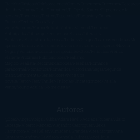
Ficción
Clásicos
Colaboraciones
Comic
Concursos
Crecemos
Descarga
del libro
Drama
Duda Gramatical
El Ojo de Sauron
El poema de la
semana
Encuestas
Erótica
Especiales
Fantasía y Ciencia
Ficción
Feeling Good
Hay
vida
Histórica
Humor
Infantil
Intriga
Juvenil
Lecturas
Anticipadas
Libros que enganchan
Listas
Literatura
Fantástica
Literatura Japonesa
LofbuksDesigns
Los más vendidos
Mi
opinión
Narrativa
No ficción
Novela de misterio y suspense
Novela
Negra y Policiaca
Ocasiones especiales
Otros
Películas
Premio
Planeta
Próximas Publicaciones
Realismo
Mágico
Realista
Recomendaciones
Reseñas
Romance
paranormal
Romántica
Romántica Victoriana
Sagas
Segunda
mano
Sentimental
Series
Sobrevivir a una
novela
Terror
Test
Thriller
Trilogías
Uncategorized
Ya a la
venta
Young Adults
¡No me gusta!
Autores
@ZoeSwinger
Abigail Gibbs
Adam Nevill
Adriana Rubens
Alaitz
Leceaga
Alberto Méndez
Alejandro Castroguer
Alexis
Harrington
Alice Kellen
Almudena Grandes
Altea Morgan
Ana
Cantarero
Andrew Davidson
Ángela Quintas
Angélique