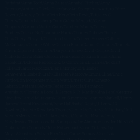
Barbérat
Anna Todd
Anna Zaires
Annabel Pitcher
Anny
Peterson
Antonio Dikele Distefano
Art Spiegelman
Arturo Pérez-
Reverte
Audrey Carlan
Beth Kery
Beth Revis
Brittainy C.
Cherry
Camilla Läckberg
Carla Gràcia Mercadé
Carme
Chaparro
Carmen Martín Gaite
Caroline March
Celeste
Bradley
Celeste Ng
Charlaine Harris
Charles Dubow
Cherry
Chic
Cheryl Strayed
Christina Lauren
Colleen Hoover
Colleen
McCullough
Connie Willis
Cristina Prada
Daniel Glattauer
Daniela
Krien
Daphne du Maurier
Darynda Jones
David Crespo
David
Nicholls
David Safier
Deborah Harkness
Deborah Install
Diana
Gabaldon
Dolores Redondo
E. O. Chirovici
E.L. James
Eckhart
Tolle
Eduardo Mendoza
Elena Montagud
Elísabet
Benavent
Elisabeth Craft
Elisabeth Kostova
Emma Cline
Enric
Pardo
Erin Morgenstern
Erin Watt
Ernest Cline
Ernesto
Sábato
Estefanía Salyers
Federico Moccia
Fernando
Aramburu
Florencia Bonelli
George R. R. Martin
Gina Peral
Gregory
Maguire
Haruki Murakami
Helen Simonson
Henning Mankell
Henry
James
Hiromi Kawakami
Irene Hall
Isabel Keats
J. Lynn
J.K.
Rowling
Jacinto Rey
Jack Thorne
Jamie McGuire
Jeff Lindsay
Jeff
VanderMeer
Jennifer L. Armentrout
Jennifer Niven
Jenny
Han
Jessica Thompson
Jill Santopolo
Joe Abercrombie
Joe Hill
Joël
Dicker
John Connolly
John Katzenbach
John Tiffany
Jojo
Moyes
Jonathan Safran Foer
Jose Carlos Somoza
Jose Luis
Sampedro
José Saramago
Karen Marie Moning
Katharine