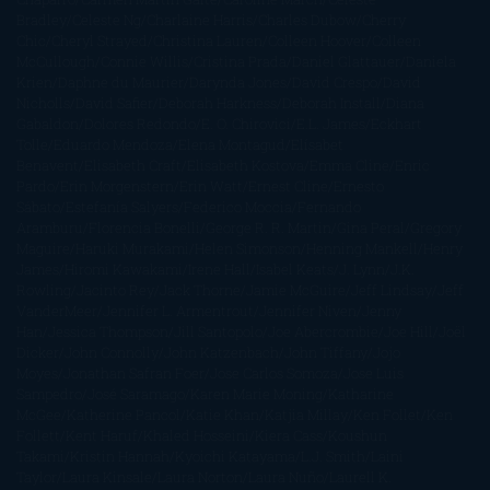
Bradley
Celeste Ng
Charlaine Harris
Charles Dubow
Cherry
Chic
Cheryl Strayed
Christina Lauren
Colleen Hoover
Colleen
McCullough
Connie Willis
Cristina Prada
Daniel Glattauer
Daniela
Krien
Daphne du Maurier
Darynda Jones
David Crespo
David
Nicholls
David Safier
Deborah Harkness
Deborah Install
Diana
Gabaldon
Dolores Redondo
E. O. Chirovici
E.L. James
Eckhart
Tolle
Eduardo Mendoza
Elena Montagud
Elísabet
Benavent
Elisabeth Craft
Elisabeth Kostova
Emma Cline
Enric
Pardo
Erin Morgenstern
Erin Watt
Ernest Cline
Ernesto
Sábato
Estefanía Salyers
Federico Moccia
Fernando
Aramburu
Florencia Bonelli
George R. R. Martin
Gina Peral
Gregory
Maguire
Haruki Murakami
Helen Simonson
Henning Mankell
Henry
James
Hiromi Kawakami
Irene Hall
Isabel Keats
J. Lynn
J.K.
Rowling
Jacinto Rey
Jack Thorne
Jamie McGuire
Jeff Lindsay
Jeff
VanderMeer
Jennifer L. Armentrout
Jennifer Niven
Jenny
Han
Jessica Thompson
Jill Santopolo
Joe Abercrombie
Joe Hill
Joël
Dicker
John Connolly
John Katzenbach
John Tiffany
Jojo
Moyes
Jonathan Safran Foer
Jose Carlos Somoza
Jose Luis
Sampedro
José Saramago
Karen Marie Moning
Katharine
McGee
Katherine Pancol
Katie Khan
Katjia Millay
Ken Follet
Ken
Follett
Kent Haruf
Khaled Hosseini
Kiera Cass
Koushun
Takami
Kristin Hannah
Kyoichi Katayama
L.J. Smith
Laini
Taylor
Laura Kinsale
Laura Norton
Laura Nuño
Laurell K.