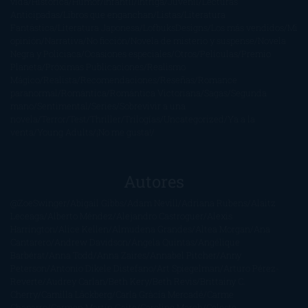
vida
Histórica
Humor
Infantil
Intriga
Juvenil
Lecturas
Anticipadas
Libros que enganchan
Listas
Literatura
Fantástica
Literatura Japonesa
LofbuksDesigns
Los más vendidos
Mi
opinión
Narrativa
No ficción
Novela de misterio y suspense
Novela
Negra y Policiaca
Ocasiones especiales
Otros
Películas
Premio
Planeta
Próximas Publicaciones
Realismo
Mágico
Realista
Recomendaciones
Reseñas
Romance
paranormal
Romántica
Romántica Victoriana
Sagas
Segunda
mano
Sentimental
Series
Sobrevivir a una
novela
Terror
Test
Thriller
Trilogías
Uncategorized
Ya a la
venta
Young Adults
¡No me gusta!
Autores
@ZoeSwinger
Abigail Gibbs
Adam Nevill
Adriana Rubens
Alaitz
Leceaga
Alberto Méndez
Alejandro Castroguer
Alexis
Harrington
Alice Kellen
Almudena Grandes
Altea Morgan
Ana
Cantarero
Andrew Davidson
Ángela Quintas
Angélique
Barbérat
Anna Todd
Anna Zaires
Annabel Pitcher
Anny
Peterson
Antonio Dikele Distefano
Art Spiegelman
Arturo Pérez-
Reverte
Audrey Carlan
Beth Kery
Beth Revis
Brittainy C.
Cherry
Camilla Läckberg
Carla Gràcia Mercadé
Carme
Chaparro
Carmen Martín Gaite
Caroline March
Celeste