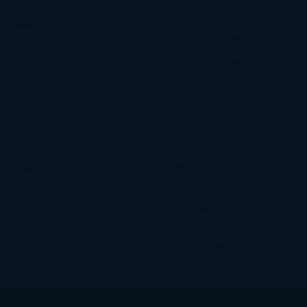
Hamilton
Lauren Groff
Lauren Oliver
Lauren Willig
Leisa
Rayven
Lena Valenti
Leylah Attar
Liane Moriarty
Lidia Herbada
Lisa
Jewell
Lisa Kleypas
Lucía Etxebarria
Luz Gabás
M. J. Arlidge
M.C.
Andrews
Macarena Berlín
Malin Persson Giolito
Marcello
Simoni
María Dueñas
Marian Keyes
Marie Rutkoski
Mario Vagas
Llosa
Marta Estrada
Marta Francés
Marta Quintín
Max Brooks
Megan
Hart
Megan Maxwell
Mercedes Pinto Maldonado
Mia Sheridan
Milan
Kundera
Milly Johnson
Moderna de Pueblo
Mónica Carillo
Mónica
Gutiérrez
Mónica Vázquez
Naiara Domínguez
Nalini Singh
Naomi
Novik
Neil Gaiman
Nicolas Barreau
Nicole Williams
Noelia
Amarillo
Pamela Aidan
Patrick Ness
Patrick Rothfuss
Paul
Auster
Paula Hawkins
Pauline Réage
Paullina Simons
Rachel
Gibson
Rainbow Rowell
Raine Miller
Robin Schone
Robin
Scoresby
Ruth Ware
S. J. Hooks
Sally Thorne
Sam Savage
Samantha
Young
Sandra Brown
Sara Ballarín
Sara Mesa
Sarah J. Maas
Sarah
Lark
Sarah MacLean
Saray García
Shari Lapena
Shea Olsen
Sherry
Thomas
Sophie Hannah
Sophie Kinsella
Stephen Chbosky
Stieg
Larsson
Susan Elizabeth Phillips
Susanna Kearsley
Suzanne
Collins
Sylvain Reynard
Sylvia Day
Tabitha Suzuma
Terry
Pratchett
Tracey Garvis Graves
Valerio Massimo Manfredi
Veronica
Rossi
Xuso Jones
Zahara