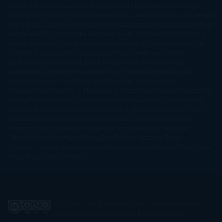
Simoni
María Dueñas
Marian Keyes
Marie Rutkoski
Mario Vagas
Llosa
Marta Estrada
Marta Francés
Marta Quintín
Max Brooks
Megan
Hart
Megan Maxwell
Mercedes Pinto Maldonado
Mia Sheridan
Milan
Kundera
Milly Johnson
Moderna de Pueblo
Mónica Carillo
Mónica
Gutiérrez
Mónica Vázquez
Naiara Domínguez
Nalini Singh
Naomi
Novik
Neil Gaiman
Nicolas Barreau
Nicole Williams
Noelia
Amarillo
Pamela Aidan
Patrick Ness
Patrick Rothfuss
Paul
Auster
Paula Hawkins
Pauline Réage
Paullina Simons
Rachel
Gibson
Rainbow Rowell
Raine Miller
Robin Schone
Robin
Scoresby
Ruth Ware
S. J. Hooks
Sally Thorne
Sam Savage
Samantha
Young
Sandra Brown
Sara Ballarín
Sara Mesa
Sarah J. Maas
Sarah
Lark
Sarah MacLean
Saray García
Shari Lapena
Shea Olsen
Sherry
Thomas
Sophie Hannah
Sophie Kinsella
Stephen Chbosky
Stieg
Larsson
Susan Elizabeth Phillips
Susanna Kearsley
Suzanne
Collins
Sylvain Reynard
Sylvia Day
Tabitha Suzuma
Terry
Pratchett
Tracey Garvis Graves
Valerio Massimo Manfredi
Veronica
Rossi
Xuso Jones
Zahara
El Ojo Lector
by
www.elojolector.com
is licensed
under a
Creative Commons Reconocimiento-