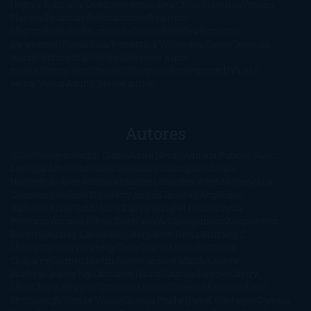
Negra y Policiaca
Ocasiones especiales
Otros
Películas
Premio
Planeta
Próximas Publicaciones
Realismo
Mágico
Realista
Recomendaciones
Reseñas
Romance
paranormal
Romántica
Romántica Victoriana
Sagas
Segunda
mano
Sentimental
Series
Sobrevivir a una
novela
Terror
Test
Thriller
Trilogías
Uncategorized
Ya a la
venta
Young Adults
¡No me gusta!
Autores
@ZoeSwinger
Abigail Gibbs
Adam Nevill
Adriana Rubens
Alaitz
Leceaga
Alberto Méndez
Alejandro Castroguer
Alexis
Harrington
Alice Kellen
Almudena Grandes
Altea Morgan
Ana
Cantarero
Andrew Davidson
Ángela Quintas
Angélique
Barbérat
Anna Todd
Anna Zaires
Annabel Pitcher
Anny
Peterson
Antonio Dikele Distefano
Art Spiegelman
Arturo Pérez-
Reverte
Audrey Carlan
Beth Kery
Beth Revis
Brittainy C.
Cherry
Camilla Läckberg
Carla Gràcia Mercadé
Carme
Chaparro
Carmen Martín Gaite
Caroline March
Celeste
Bradley
Celeste Ng
Charlaine Harris
Charles Dubow
Cherry
Chic
Cheryl Strayed
Christina Lauren
Colleen Hoover
Colleen
McCullough
Connie Willis
Cristina Prada
Daniel Glattauer
Daniela