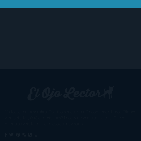
Un lector en la sombra. Escribo por escribir. Recomiendo libros. Blanco
y en botella. ¿Qué queréis más? Leed y no veáis tanta tele. O leed
mientras veis la tele, que eso es muy sano.