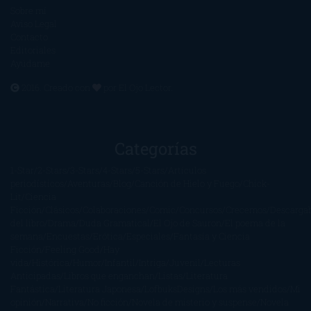
Sobre mí
Aviso Legal
Contacto
Editoriales
Ayúdame
2016. Creado con
por
El Ojo Lector
.
Categorías
1-Star
2-Stars
3-Stars
4-Stars
5-Stars
Artículos
periodísticos
Aventuras
Blog
Canción de Hielo y Fuego
Chick-
Lit
Ciencia
Ficción
Clásicos
Colaboraciones
Comic
Concursos
Crecemos
Descarga
del libro
Drama
Duda Gramatical
El Ojo de Sauron
El poema de la
semana
Encuestas
Erótica
Especiales
Fantasía y Ciencia
Ficción
Feeling Good
Hay
vida
Histórica
Humor
Infantil
Intriga
Juvenil
Lecturas
Anticipadas
Libros que enganchan
Listas
Literatura
Fantástica
Literatura Japonesa
LofbuksDesigns
Los más vendidos
Mi
opinión
Narrativa
No ficción
Novela de misterio y suspense
Novela