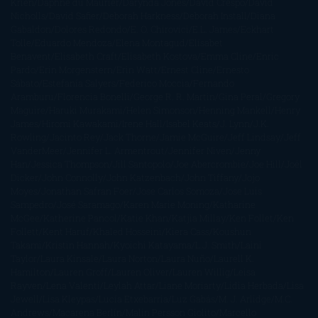
Krien
Daphne du Maurier
Darynda Jones
David Crespo
David
Nicholls
David Safier
Deborah Harkness
Deborah Install
Diana
Gabaldon
Dolores Redondo
E. O. Chirovici
E.L. James
Eckhart
Tolle
Eduardo Mendoza
Elena Montagud
Elísabet
Benavent
Elisabeth Craft
Elisabeth Kostova
Emma Cline
Enric
Pardo
Erin Morgenstern
Erin Watt
Ernest Cline
Ernesto
Sábato
Estefanía Salyers
Federico Moccia
Fernando
Aramburu
Florencia Bonelli
George R. R. Martin
Gina Peral
Gregory
Maguire
Haruki Murakami
Helen Simonson
Henning Mankell
Henry
James
Hiromi Kawakami
Irene Hall
Isabel Keats
J. Lynn
J.K.
Rowling
Jacinto Rey
Jack Thorne
Jamie McGuire
Jeff Lindsay
Jeff
VanderMeer
Jennifer L. Armentrout
Jennifer Niven
Jenny
Han
Jessica Thompson
Jill Santopolo
Joe Abercrombie
Joe Hill
Joël
Dicker
John Connolly
John Katzenbach
John Tiffany
Jojo
Moyes
Jonathan Safran Foer
Jose Carlos Somoza
Jose Luis
Sampedro
José Saramago
Karen Marie Moning
Katharine
McGee
Katherine Pancol
Katie Khan
Katjia Millay
Ken Follet
Ken
Follett
Kent Haruf
Khaled Hosseini
Kiera Cass
Koushun
Takami
Kristin Hannah
Kyoichi Katayama
L.J. Smith
Laini
Taylor
Laura Kinsale
Laura Norton
Laura Nuño
Laurell K.
Hamilton
Lauren Groff
Lauren Oliver
Lauren Willig
Leisa
Rayven
Lena Valenti
Leylah Attar
Liane Moriarty
Lidia Herbada
Lisa
Jewell
Lisa Kleypas
Lucía Etxebarria
Luz Gabás
M. J. Arlidge
M.C.
Andrews
Macarena Berlín
Malin Persson Giolito
Marcello