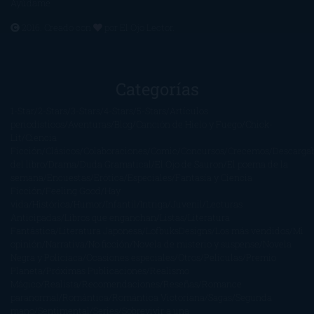
Ayúdame
2016. Creado con
por
El Ojo Lector
.
Categorías
1-Star
2-Stars
3-Stars
4-Stars
5-Stars
Artículos
periodísticos
Aventuras
Blog
Canción de Hielo y Fuego
Chick-
Lit
Ciencia
Ficción
Clásicos
Colaboraciones
Comic
Concursos
Crecemos
Descarga
del libro
Drama
Duda Gramatical
El Ojo de Sauron
El poema de la
semana
Encuestas
Erótica
Especiales
Fantasía y Ciencia
Ficción
Feeling Good
Hay
vida
Histórica
Humor
Infantil
Intriga
Juvenil
Lecturas
Anticipadas
Libros que enganchan
Listas
Literatura
Fantástica
Literatura Japonesa
LofbuksDesigns
Los más vendidos
Mi
opinión
Narrativa
No ficción
Novela de misterio y suspense
Novela
Negra y Policiaca
Ocasiones especiales
Otros
Películas
Premio
Planeta
Próximas Publicaciones
Realismo
Mágico
Realista
Recomendaciones
Reseñas
Romance
paranormal
Romántica
Romántica Victoriana
Sagas
Segunda
mano
Sentimental
Series
Sobrevivir a una