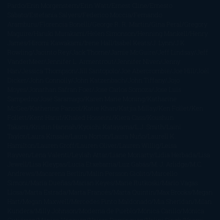
Pardo
Erin Morgenstern
Erin Watt
Ernest Cline
Ernesto
Sábato
Estefanía Salyers
Federico Moccia
Fernando
Aramburu
Florencia Bonelli
George R. R. Martin
Gina Peral
Gregory
Maguire
Haruki Murakami
Helen Simonson
Henning Mankell
Henry
James
Hiromi Kawakami
Irene Hall
Isabel Keats
J. Lynn
J.K.
Rowling
Jacinto Rey
Jack Thorne
Jamie McGuire
Jeff Lindsay
Jeff
VanderMeer
Jennifer L. Armentrout
Jennifer Niven
Jenny
Han
Jessica Thompson
Jill Santopolo
Joe Abercrombie
Joe Hill
Joël
Dicker
John Connolly
John Katzenbach
John Tiffany
Jojo
Moyes
Jonathan Safran Foer
Jose Carlos Somoza
Jose Luis
Sampedro
José Saramago
Karen Marie Moning
Katharine
McGee
Katherine Pancol
Katie Khan
Katjia Millay
Ken Follet
Ken
Follett
Kent Haruf
Khaled Hosseini
Kiera Cass
Koushun
Takami
Kristin Hannah
Kyoichi Katayama
L.J. Smith
Laini
Taylor
Laura Kinsale
Laura Norton
Laura Nuño
Laurell K.
Hamilton
Lauren Groff
Lauren Oliver
Lauren Willig
Leisa
Rayven
Lena Valenti
Leylah Attar
Liane Moriarty
Lidia Herbada
Lisa
Jewell
Lisa Kleypas
Lucía Etxebarria
Luz Gabás
M. J. Arlidge
M.C.
Andrews
Macarena Berlín
Malin Persson Giolito
Marcello
Simoni
María Dueñas
Marian Keyes
Marie Rutkoski
Mario Vagas
Llosa
Marta Estrada
Marta Francés
Marta Quintín
Max Brooks
Megan
Hart
Megan Maxwell
Mercedes Pinto Maldonado
Mia Sheridan
Milan
Kundera
Milly Johnson
Moderna de Pueblo
Mónica Carillo
Mónica