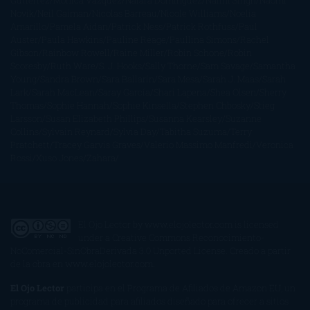
Gutiérrez
Mónica Vázquez
Naiara Domínguez
Nalini Singh
Naomi
Novik
Neil Gaiman
Nicolas Barreau
Nicole Williams
Noelia
Amarillo
Pamela Aidan
Patrick Ness
Patrick Rothfuss
Paul
Auster
Paula Hawkins
Pauline Réage
Paullina Simons
Rachel
Gibson
Rainbow Rowell
Raine Miller
Robin Schone
Robin
Scoresby
Ruth Ware
S. J. Hooks
Sally Thorne
Sam Savage
Samantha
Young
Sandra Brown
Sara Ballarín
Sara Mesa
Sarah J. Maas
Sarah
Lark
Sarah MacLean
Saray García
Shari Lapena
Shea Olsen
Sherry
Thomas
Sophie Hannah
Sophie Kinsella
Stephen Chbosky
Stieg
Larsson
Susan Elizabeth Phillips
Susanna Kearsley
Suzanne
Collins
Sylvain Reynard
Sylvia Day
Tabitha Suzuma
Terry
Pratchett
Tracey Garvis Graves
Valerio Massimo Manfredi
Veronica
Rossi
Xuso Jones
Zahara
El Ojo Lector
by
www.elojolector.com
is licensed
under a
Creative Commons Reconocimiento-
NoComercial-SinObraDerivada 3.0 Unported License
. Creado a partir
de la obra en
www.elojolector.com
.
El Ojo Lector
participa en el Programa de Afiliados de Amazon EU, un
programa de publicidad para afiliados diseñado para ofrecer a sitios