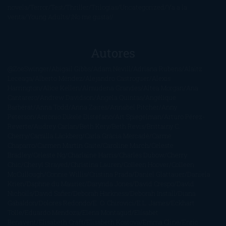
novela
Terror
Test
Thriller
Trilogías
Uncategorized
Ya a la
venta
Young Adults
¡No me gusta!
Autores
@ZoeSwinger
Abigail Gibbs
Adam Nevill
Adriana Rubens
Alaitz
Leceaga
Alberto Méndez
Alejandro Castroguer
Alexis
Harrington
Alice Kellen
Almudena Grandes
Altea Morgan
Ana
Cantarero
Andrew Davidson
Ángela Quintas
Angélique
Barbérat
Anna Todd
Anna Zaires
Annabel Pitcher
Anny
Peterson
Antonio Dikele Distefano
Art Spiegelman
Arturo Pérez-
Reverte
Audrey Carlan
Beth Kery
Beth Revis
Brittainy C.
Cherry
Camilla Läckberg
Carla Gràcia Mercadé
Carme
Chaparro
Carmen Martín Gaite
Caroline March
Celeste
Bradley
Celeste Ng
Charlaine Harris
Charles Dubow
Cherry
Chic
Cheryl Strayed
Christina Lauren
Colleen Hoover
Colleen
McCullough
Connie Willis
Cristina Prada
Daniel Glattauer
Daniela
Krien
Daphne du Maurier
Darynda Jones
David Crespo
David
Nicholls
David Safier
Deborah Harkness
Deborah Install
Diana
Gabaldon
Dolores Redondo
E. O. Chirovici
E.L. James
Eckhart
Tolle
Eduardo Mendoza
Elena Montagud
Elísabet
Benavent
Elisabeth Craft
Elisabeth Kostova
Emma Cline
Enric