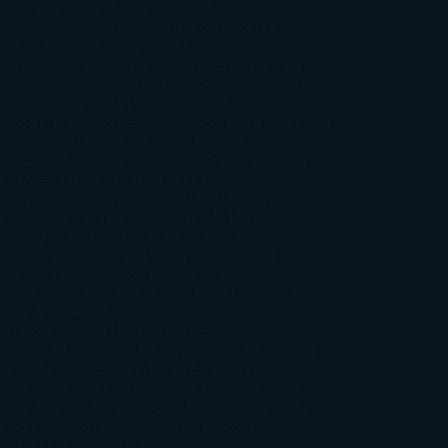
Charlaine Harris
Charles Dubow
Cherry Chic
Cheryl
rayed
Christina Lauren
Colleen Hoover
Colleen
Cullough
Connie Willis
Cristina Prada
Daniel
ttauer
Daniela Krien
Daphne du Maurier
Darynda
nes
David Crespo
David Nicholls
David Safier
Deborah
rkness
Deborah Install
Diana Gabaldon
Dolores
dondo
E. O. Chirovici
E.L. James
Eckhart Tolle
Eduardo
ndoza
Elena Montagud
Elísabet Benavent
Elisabeth
ft
Elisabeth Kostova
Emma Cline
Enric Pardo
Erin
rgenstern
Erin Watt
Ernest Cline
Ernesto
bato
Estefanía Salyers
Federico Moccia
Fernando
amburu
Florencia Bonelli
George R. R. Martin
Gina
al
Gregory Maguire
Haruki Murakami
Helen
monson
Henning Mankell
Henry James
Hiromi
wakami
Irene Hall
Isabel Keats
J. Lynn
J.K.
wling
Jacinto Rey
Jack Thorne
Jamie McGuire
Jeff
ndsay
Jeff VanderMeer
Jennifer L.
mentrout
Jennifer Niven
Jenny Han
Jessica
ompson
Jill Santopolo
Joe Abercrombie
Joe Hill
Joël
cker
John Connolly
John Katzenbach
John
fany
Jojo Moyes
Jonathan Safran Foer
Jose Carlos
moza
Jose Luis Sampedro
José Saramago
Karen Marie
ning
Katharine McGee
Katherine Pancol
Katie
an
Katjia Millay
Ken Follet
Ken Follett
Kent