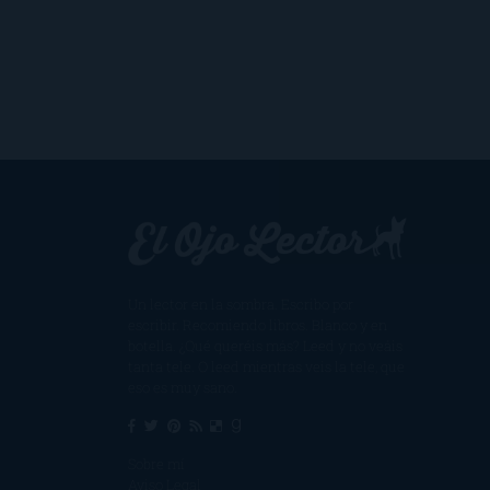
Un lector en la sombra. Escribo por
escribir. Recomiendo libros. Blanco y en
botella. ¿Qué queréis más? Leed y no veáis
tanta tele. O leed mientras veis la tele, que
eso es muy sano.
Sobre mí
Aviso Legal