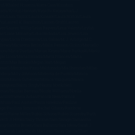
ruf
Khaled Hosseini
Kiera Cass
Koushun
kami
Kristin Hannah
Kyoichi Katayama
L.J.
ith
Laini Taylor
Laura Kinsale
Laura Norton
Laura
ño
Laurell K. Hamilton
Lauren Groff
Lauren
ver
Lauren Willig
Leisa Rayven
Lena Valenti
Leylah
ar
Liane Moriarty
Lidia Herbada
Lisa Jewell
Lisa
eypas
Lucía Etxebarria
Luz Gabás
M. J. Arlidge
M.C.
drews
Macarena Berlín
Malin Persson Giolito
Marcello
moni
María Dueñas
Marian Keyes
Marie Rutkoski
Mario
gas Llosa
Marta Estrada
Marta Francés
Marta
intín
Max Brooks
Megan Hart
Megan
xwell
Mercedes Pinto Maldonado
Mia Sheridan
Milan
ndera
Milly Johnson
Moderna de Pueblo
Mónica
illo
Mónica Gutiérrez
Mónica Vázquez
Naiara
mínguez
Nalini Singh
Naomi Novik
Neil
iman
Nicolas Barreau
Nicole Williams
Noelia
arillo
Pamela Aidan
Patrick Ness
Patrick
thfuss
Paul Auster
Paula Hawkins
Pauline
age
Paullina Simons
Rachel Gibson
Rainbow
well
Raine Miller
Robin Schone
Robin Scoresby
Ruth
re
S. J. Hooks
Sally Thorne
Sam Savage
Samantha
ung
Sandra Brown
Sara Ballarín
Sara Mesa
Sarah J.
as
Sarah Lark
Sarah MacLean
Saray García
Shari