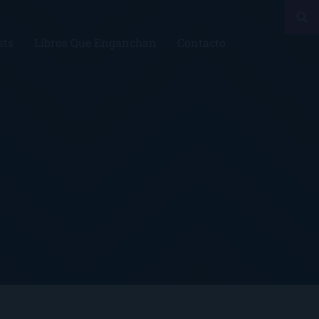
sts
Libros Que Enganchan
Contacto