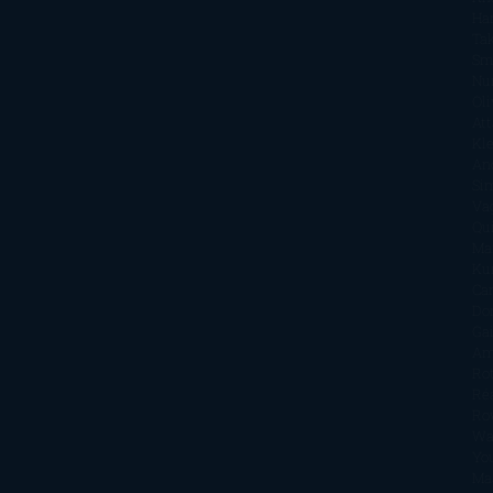
Ha
Ta
Sm
Nu
Oli
Att
Kl
An
Si
Va
Qu
Ma
Ku
Car
Do
Ga
Am
Ro
Ré
Ro
Wa
Yo
Ma