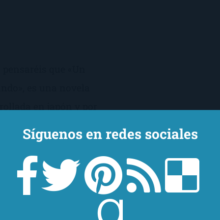
s pensaréis que «Un
undo», es una novela
rollada en japón y por
 la opinión de que, en
Síguenos en redes sociales
bio, por lo que, al