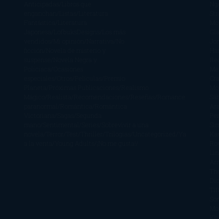
Anticipadas
Libros que
Ng
enganchan
Listas
Literatura
St
Fantástica
Literatura
Mc
Japonesa
LofbuksDesigns
Los más
Gla
vendidos
Mi opinión
Narrativa
No
Jo
ficción
Novela de misterio y
Ha
suspense
Novela Negra y
Re
Policiaca
Ocasiones
Me
especiales
Otros
Películas
Premio
Cra
Planeta
Próximas Publicaciones
Realismo
Mo
Mágico
Realista
Recomendaciones
Reseñas
Romance
Sá
paranormal
Romántica
Romántica
Ar
Victoriana
Sagas
Segunda
Per
mano
Sentimental
Series
Sobrevivir a una
Si
novela
Terror
Test
Thriller
Trilogías
Uncategorized
Ya
Ka
a la venta
Young Adults
¡No me gusta!
Ro
Li
Ar
Th
Di
Tif
So
Mo
Kh