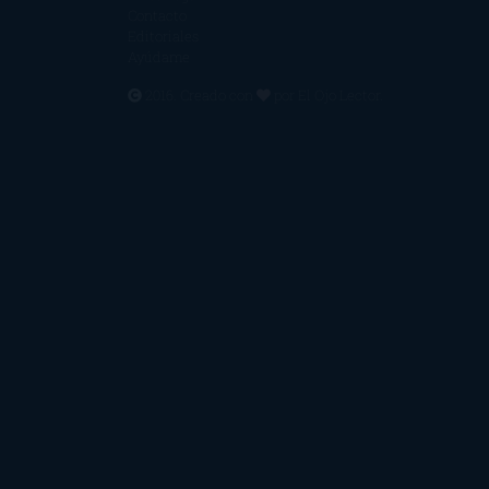
Contacto
Editoriales
Ayúdame
2016. Creado con
por
El Ojo Lector
.