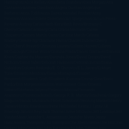
Harrington
Alice Kellen
Almudena Grandes
Altea Morgan
Ana
Cantarero
Andrew Davidson
Ángela Quintas
Angélique
Barbérat
Anna Todd
Anna Zaires
Annabel Pitcher
Anny
Peterson
Antonio Dikele Distefano
Art Spiegelman
Arturo Pérez-
Reverte
Audrey Carlan
Beth Kery
Beth Revis
Brittainy C.
Cherry
Camilla Läckberg
Carla Gràcia Mercadé
Carme
Chaparro
Carmen Martín Gaite
Caroline March
Celeste
Bradley
Celeste Ng
Charlaine Harris
Charles Dubow
Cherry
Chic
Cheryl Strayed
Christina Lauren
Colleen Hoover
Colleen
McCullough
Connie Willis
Cristina Prada
Daniel Glattauer
Daniela
Krien
Daphne du Maurier
Darynda Jones
David Crespo
David
Nicholls
David Safier
Deborah Harkness
Deborah Install
Diana
Gabaldon
Dolores Redondo
E. O. Chirovici
E.L. James
Eckhart
Tolle
Eduardo Mendoza
Elena Montagud
Elísabet
Benavent
Elisabeth Craft
Elisabeth Kostova
Emma Cline
Enric
Pardo
Erin Morgenstern
Erin Watt
Ernest Cline
Ernesto
Sábato
Estefanía Salyers
Federico Moccia
Fernando
Aramburu
Florencia Bonelli
George R. R. Martin
Gina Peral
Gregory
Maguire
Haruki Murakami
Helen Simonson
Henning Mankell
Henry
James
Hiromi Kawakami
Irene Hall
Isabel Keats
J. Lynn
J.K.
Rowling
Jacinto Rey
Jack Thorne
Jamie McGuire
Jeff Lindsay
Jeff
VanderMeer
Jennifer L. Armentrout
Jennifer Niven
Jenny
Han
Jessica Thompson
Jill Santopolo
Joe Abercrombie
Joe Hill
Joël
Dicker
John Connolly
John Katzenbach
John Tiffany
Jojo