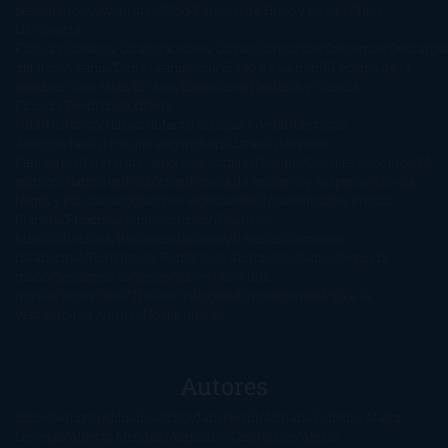
periodísticos
Aventuras
Blog
Canción de Hielo y Fuego
Chick-
Lit
Ciencia
Ficción
Clásicos
Colaboraciones
Comic
Concursos
Crecemos
Descarga
del libro
Drama
Duda Gramatical
El Ojo de Sauron
El poema de la
semana
Encuestas
Erótica
Especiales
Fantasía y Ciencia
Ficción
Feeling Good
Hay
vida
Histórica
Humor
Infantil
Intriga
Juvenil
Lecturas
Anticipadas
Libros que enganchan
Listas
Literatura
Fantástica
Literatura Japonesa
LofbuksDesigns
Los más vendidos
Mi
opinión
Narrativa
No ficción
Novela de misterio y suspense
Novela
Negra y Policiaca
Ocasiones especiales
Otros
Películas
Premio
Planeta
Próximas Publicaciones
Realismo
Mágico
Realista
Recomendaciones
Reseñas
Romance
paranormal
Romántica
Romántica Victoriana
Sagas
Segunda
mano
Sentimental
Series
Sobrevivir a una
novela
Terror
Test
Thriller
Trilogías
Uncategorized
Ya a la
venta
Young Adults
¡No me gusta!
Autores
@ZoeSwinger
Abigail Gibbs
Adam Nevill
Adriana Rubens
Alaitz
Leceaga
Alberto Méndez
Alejandro Castroguer
Alexis