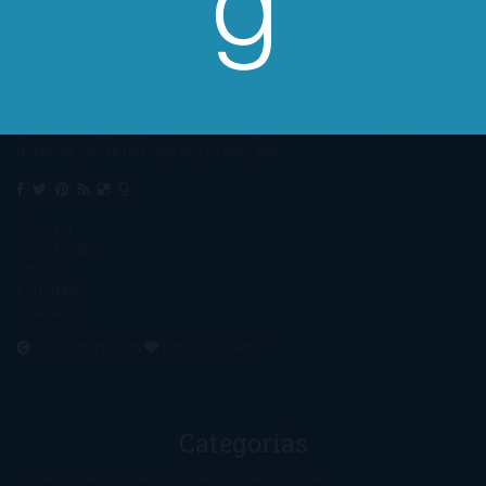
Un lector en la sombra. Escribo por escribir. Recomiendo libros. Blanco
y en botella. ¿Qué queréis más? Leed y no veáis tanta tele. O leed
mientras veis la tele, que eso es muy sano.
Sobre mí
Aviso Legal
Contacto
Editoriales
Ayúdame
2016. Creado con
por
El Ojo Lector
.
Categorías
1-Star
2-Stars
3-Stars
4-Stars
5-Stars
Artículos