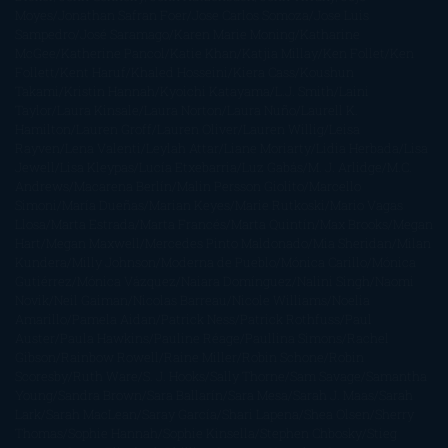
Moyes
Jonathan Safran Foer
Jose Carlos Somoza
Jose Luis
Sampedro
José Saramago
Karen Marie Moning
Katharine
McGee
Katherine Pancol
Katie Khan
Katjia Millay
Ken Follet
Ken
Follett
Kent Haruf
Khaled Hosseini
Kiera Cass
Koushun
Takami
Kristin Hannah
Kyoichi Katayama
L.J. Smith
Laini
Taylor
Laura Kinsale
Laura Norton
Laura Nuño
Laurell K.
Hamilton
Lauren Groff
Lauren Oliver
Lauren Willig
Leisa
Rayven
Lena Valenti
Leylah Attar
Liane Moriarty
Lidia Herbada
Lisa
Jewell
Lisa Kleypas
Lucía Etxebarria
Luz Gabás
M. J. Arlidge
M.C.
Andrews
Macarena Berlín
Malin Persson Giolito
Marcello
Simoni
María Dueñas
Marian Keyes
Marie Rutkoski
Mario Vagas
Llosa
Marta Estrada
Marta Francés
Marta Quintín
Max Brooks
Megan
Hart
Megan Maxwell
Mercedes Pinto Maldonado
Mia Sheridan
Milan
Kundera
Milly Johnson
Moderna de Pueblo
Mónica Carillo
Mónica
Gutiérrez
Mónica Vázquez
Naiara Domínguez
Nalini Singh
Naomi
Novik
Neil Gaiman
Nicolas Barreau
Nicole Williams
Noelia
Amarillo
Pamela Aidan
Patrick Ness
Patrick Rothfuss
Paul
Auster
Paula Hawkins
Pauline Réage
Paullina Simons
Rachel
Gibson
Rainbow Rowell
Raine Miller
Robin Schone
Robin
Scoresby
Ruth Ware
S. J. Hooks
Sally Thorne
Sam Savage
Samantha
Young
Sandra Brown
Sara Ballarín
Sara Mesa
Sarah J. Maas
Sarah
Lark
Sarah MacLean
Saray García
Shari Lapena
Shea Olsen
Sherry
Thomas
Sophie Hannah
Sophie Kinsella
Stephen Chbosky
Stieg