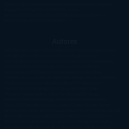
paranormal
Romántica
Romántica Victoriana
Sagas
Segunda
mano
Sentimental
Series
Sobrevivir a una
novela
Terror
Test
Thriller
Trilogías
Uncategorized
Ya a la
venta
Young Adults
¡No me gusta!
Autores
@ZoeSwinger
Abigail Gibbs
Adam Nevill
Adriana Rubens
Alaitz
Leceaga
Alberto Méndez
Alejandro Castroguer
Alexis
Harrington
Alice Kellen
Almudena Grandes
Altea Morgan
Ana
Cantarero
Andrew Davidson
Ángela Quintas
Angélique
Barbérat
Anna Todd
Anna Zaires
Annabel Pitcher
Anny
Peterson
Antonio Dikele Distefano
Art Spiegelman
Arturo Pérez-
Reverte
Audrey Carlan
Beth Kery
Beth Revis
Brittainy C.
Cherry
Camilla Läckberg
Carla Gràcia Mercadé
Carme
Chaparro
Carmen Martín Gaite
Caroline March
Celeste
Bradley
Celeste Ng
Charlaine Harris
Charles Dubow
Cherry
Chic
Cheryl Strayed
Christina Lauren
Colleen Hoover
Colleen
McCullough
Connie Willis
Cristina Prada
Daniel Glattauer
Daniela
Krien
Daphne du Maurier
Darynda Jones
David Crespo
David
Nicholls
David Safier
Deborah Harkness
Deborah Install
Diana
Gabaldon
Dolores Redondo
E. O. Chirovici
E.L. James
Eckhart