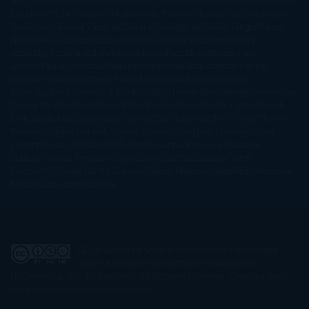
Hart
Megan Maxwell
Mercedes Pinto Maldonado
Mia Sheridan
Milan
Kundera
Milly Johnson
Moderna de Pueblo
Mónica Carillo
Mónica
Gutiérrez
Mónica Vázquez
Naiara Domínguez
Nalini Singh
Naomi
Novik
Neil Gaiman
Nicolas Barreau
Nicole Williams
Noelia
Amarillo
Pamela Aidan
Patrick Ness
Patrick Rothfuss
Paul
Auster
Paula Hawkins
Pauline Réage
Paullina Simons
Rachel
Gibson
Rainbow Rowell
Raine Miller
Robin Schone
Robin
Scoresby
Ruth Ware
S. J. Hooks
Sally Thorne
Sam Savage
Samantha
Young
Sandra Brown
Sara Ballarín
Sara Mesa
Sarah J. Maas
Sarah
Lark
Sarah MacLean
Saray García
Shari Lapena
Shea Olsen
Sherry
Thomas
Sophie Hannah
Sophie Kinsella
Stephen Chbosky
Stieg
Larsson
Susan Elizabeth Phillips
Susanna Kearsley
Suzanne
Collins
Sylvain Reynard
Sylvia Day
Tabitha Suzuma
Terry
Pratchett
Tracey Garvis Graves
Valerio Massimo Manfredi
Veronica
Rossi
Xuso Jones
Zahara
El Ojo Lector
by
www.elojolector.com
is licensed
under a
Creative Commons Reconocimiento-
NoComercial-SinObraDerivada 3.0 Unported License
. Creado a partir
de la obra en
www.elojolector.com
.