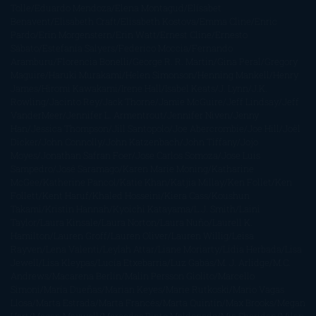
Tolle
Eduardo Mendoza
Elena Montagud
Elísabet
Benavent
Elisabeth Craft
Elisabeth Kostova
Emma Cline
Enric
Pardo
Erin Morgenstern
Erin Watt
Ernest Cline
Ernesto
Sábato
Estefanía Salyers
Federico Moccia
Fernando
Aramburu
Florencia Bonelli
George R. R. Martin
Gina Peral
Gregory
Maguire
Haruki Murakami
Helen Simonson
Henning Mankell
Henry
James
Hiromi Kawakami
Irene Hall
Isabel Keats
J. Lynn
J.K.
Rowling
Jacinto Rey
Jack Thorne
Jamie McGuire
Jeff Lindsay
Jeff
VanderMeer
Jennifer L. Armentrout
Jennifer Niven
Jenny
Han
Jessica Thompson
Jill Santopolo
Joe Abercrombie
Joe Hill
Joël
Dicker
John Connolly
John Katzenbach
John Tiffany
Jojo
Moyes
Jonathan Safran Foer
Jose Carlos Somoza
Jose Luis
Sampedro
José Saramago
Karen Marie Moning
Katharine
McGee
Katherine Pancol
Katie Khan
Katjia Millay
Ken Follet
Ken
Follett
Kent Haruf
Khaled Hosseini
Kiera Cass
Koushun
Takami
Kristin Hannah
Kyoichi Katayama
L.J. Smith
Laini
Taylor
Laura Kinsale
Laura Norton
Laura Nuño
Laurell K.
Hamilton
Lauren Groff
Lauren Oliver
Lauren Willig
Leisa
Rayven
Lena Valenti
Leylah Attar
Liane Moriarty
Lidia Herbada
Lisa
Jewell
Lisa Kleypas
Lucía Etxebarria
Luz Gabás
M. J. Arlidge
M.C.
Andrews
Macarena Berlín
Malin Persson Giolito
Marcello
Simoni
María Dueñas
Marian Keyes
Marie Rutkoski
Mario Vagas
Llosa
Marta Estrada
Marta Francés
Marta Quintín
Max Brooks
Megan