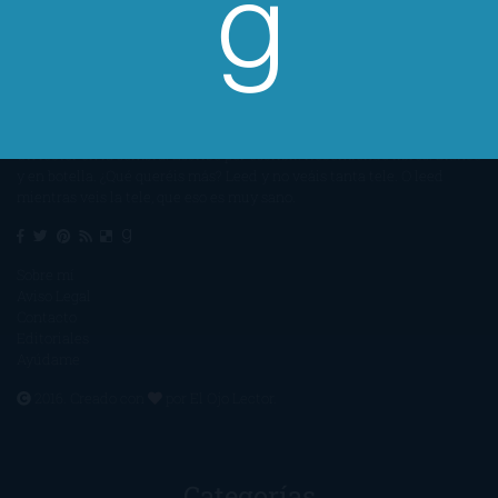
Un lector en la sombra. Escribo por escribir. Recomiendo libros. Blanco
y en botella. ¿Qué queréis más? Leed y no veáis tanta tele. O leed
mientras veis la tele, que eso es muy sano.
Sobre mí
Aviso Legal
Contacto
Editoriales
Ayúdame
2016. Creado con
por
El Ojo Lector
.
Categorías