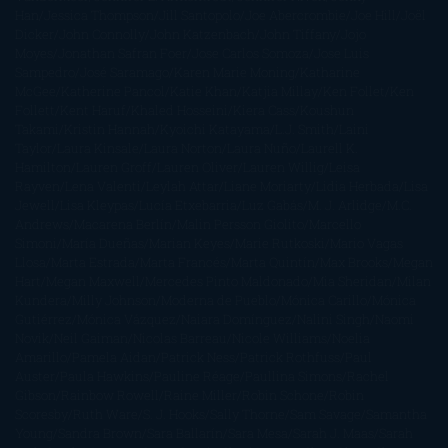
Han
Jessica Thompson
Jill Santopolo
Joe Abercrombie
Joe Hill
Joël
Dicker
John Connolly
John Katzenbach
John Tiffany
Jojo
Moyes
Jonathan Safran Foer
Jose Carlos Somoza
Jose Luis
Sampedro
José Saramago
Karen Marie Moning
Katharine
McGee
Katherine Pancol
Katie Khan
Katjia Millay
Ken Follet
Ken
Follett
Kent Haruf
Khaled Hosseini
Kiera Cass
Koushun
Takami
Kristin Hannah
Kyoichi Katayama
L.J. Smith
Laini
Taylor
Laura Kinsale
Laura Norton
Laura Nuño
Laurell K.
Hamilton
Lauren Groff
Lauren Oliver
Lauren Willig
Leisa
Rayven
Lena Valenti
Leylah Attar
Liane Moriarty
Lidia Herbada
Lisa
Jewell
Lisa Kleypas
Lucía Etxebarria
Luz Gabás
M. J. Arlidge
M.C.
Andrews
Macarena Berlín
Malin Persson Giolito
Marcello
Simoni
María Dueñas
Marian Keyes
Marie Rutkoski
Mario Vagas
Llosa
Marta Estrada
Marta Francés
Marta Quintín
Max Brooks
Megan
Hart
Megan Maxwell
Mercedes Pinto Maldonado
Mia Sheridan
Milan
Kundera
Milly Johnson
Moderna de Pueblo
Mónica Carillo
Mónica
Gutiérrez
Mónica Vázquez
Naiara Domínguez
Nalini Singh
Naomi
Novik
Neil Gaiman
Nicolas Barreau
Nicole Williams
Noelia
Amarillo
Pamela Aidan
Patrick Ness
Patrick Rothfuss
Paul
Auster
Paula Hawkins
Pauline Réage
Paullina Simons
Rachel
Gibson
Rainbow Rowell
Raine Miller
Robin Schone
Robin
Scoresby
Ruth Ware
S. J. Hooks
Sally Thorne
Sam Savage
Samantha
Young
Sandra Brown
Sara Ballarín
Sara Mesa
Sarah J. Maas
Sarah