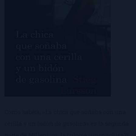
Como sabéis, «La chica que soñaba con una
cerilla y un bidón de gasolina» es la segunda
parte de Millenium, la trilogía (¿inconclusa?)