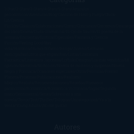
1-Star
2-Stars
3-Stars
4-Stars
5-Stars
Artículos
periodísticos
Aventuras
Blog
Canción de Hielo y Fuego
Chick-
Lit
Ciencia
Ficción
Clásicos
Colaboraciones
Comic
Concursos
Crecemos
Descarga
del libro
Drama
Duda Gramatical
El Ojo de Sauron
El poema de la
semana
Encuestas
Erótica
Especiales
Fantasía y Ciencia
Ficción
Feeling Good
Hay
vida
Histórica
Humor
Infantil
Intriga
Juvenil
Lecturas
Anticipadas
Libros que enganchan
Listas
Literatura
Fantástica
Literatura Japonesa
LofbuksDesigns
Los más vendidos
Mi
opinión
Narrativa
No ficción
Novela de misterio y suspense
Novela
Negra y Policiaca
Ocasiones especiales
Otros
Películas
Premio
Planeta
Próximas Publicaciones
Realismo
Mágico
Realista
Recomendaciones
Reseñas
Romance
paranormal
Romántica
Romántica Victoriana
Sagas
Segunda
mano
Sentimental
Series
Sobrevivir a una
novela
Terror
Test
Thriller
Trilogías
Uncategorized
Ya a la
venta
Young Adults
¡No me gusta!
Autores