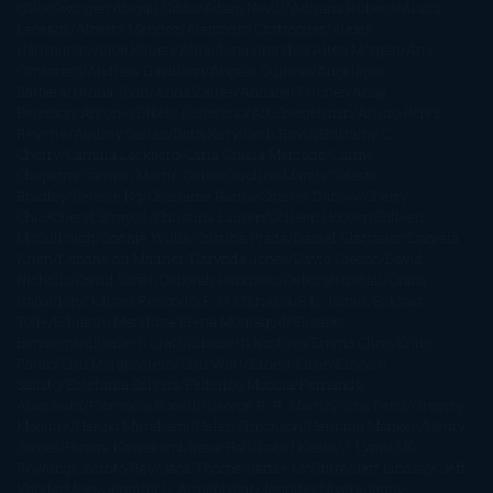
@ZoeSwinger
Abigail Gibbs
Adam Nevill
Adriana Rubens
Alaitz
Leceaga
Alberto Méndez
Alejandro Castroguer
Alexis
Harrington
Alice Kellen
Almudena Grandes
Altea Morgan
Ana
Cantarero
Andrew Davidson
Ángela Quintas
Angélique
Barbérat
Anna Todd
Anna Zaires
Annabel Pitcher
Anny
Peterson
Antonio Dikele Distefano
Art Spiegelman
Arturo Pérez-
Reverte
Audrey Carlan
Beth Kery
Beth Revis
Brittainy C.
Cherry
Camilla Läckberg
Carla Gràcia Mercadé
Carme
Chaparro
Carmen Martín Gaite
Caroline March
Celeste
Bradley
Celeste Ng
Charlaine Harris
Charles Dubow
Cherry
Chic
Cheryl Strayed
Christina Lauren
Colleen Hoover
Colleen
McCullough
Connie Willis
Cristina Prada
Daniel Glattauer
Daniela
Krien
Daphne du Maurier
Darynda Jones
David Crespo
David
Nicholls
David Safier
Deborah Harkness
Deborah Install
Diana
Gabaldon
Dolores Redondo
E. O. Chirovici
E.L. James
Eckhart
Tolle
Eduardo Mendoza
Elena Montagud
Elísabet
Benavent
Elisabeth Craft
Elisabeth Kostova
Emma Cline
Enric
Pardo
Erin Morgenstern
Erin Watt
Ernest Cline
Ernesto
Sábato
Estefanía Salyers
Federico Moccia
Fernando
Aramburu
Florencia Bonelli
George R. R. Martin
Gina Peral
Gregory
Maguire
Haruki Murakami
Helen Simonson
Henning Mankell
Henry
James
Hiromi Kawakami
Irene Hall
Isabel Keats
J. Lynn
J.K.
Rowling
Jacinto Rey
Jack Thorne
Jamie McGuire
Jeff Lindsay
Jeff
VanderMeer
Jennifer L. Armentrout
Jennifer Niven
Jenny