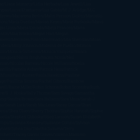
ar
Liane Moriarty
Lidia Herbada
Lisa Jewell
Lisa
eypas
Lucía Etxebarria
Luz Gabás
M. J. Arlidge
M.C.
drews
Macarena Berlín
Malin Persson Giolito
Marcello
moni
María Dueñas
Marian Keyes
Marie Rutkoski
Mario
gas Llosa
Marta Estrada
Marta Francés
Marta
intín
Max Brooks
Megan Hart
Megan
xwell
Mercedes Pinto Maldonado
Mia Sheridan
Milan
ndera
Milly Johnson
Moderna de Pueblo
Mónica
illo
Mónica Gutiérrez
Mónica Vázquez
Naiara
mínguez
Nalini Singh
Naomi Novik
Neil
iman
Nicolas Barreau
Nicole Williams
Noelia
arillo
Pamela Aidan
Patrick Ness
Patrick
thfuss
Paul Auster
Paula Hawkins
Pauline
age
Paullina Simons
Rachel Gibson
Rainbow
well
Raine Miller
Robin Schone
Robin Scoresby
Ruth
re
S. J. Hooks
Sally Thorne
Sam Savage
Samantha
ung
Sandra Brown
Sara Ballarín
Sara Mesa
Sarah J.
as
Sarah Lark
Sarah MacLean
Saray García
Shari
pena
Shea Olsen
Sherry Thomas
Sophie Hannah
Sophie
sella
Stephen Chbosky
Stieg Larsson
Susan Elizabeth
llips
Susanna Kearsley
Suzanne Collins
Sylvain
ynard
Sylvia Day
Tabitha Suzuma
Terry
tchett
Tracey Garvis Graves
Valerio Massimo