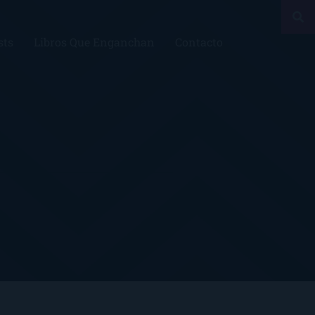
sts
Libros Que Enganchan
Contacto