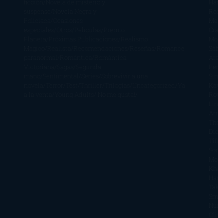
ficción
Novela de misterio y
Ha
suspense
Novela Negra y
Re
Policiaca
Ocasiones
Me
especiales
Otros
Películas
Premio
Cra
Planeta
Próximas Publicaciones
Realismo
Mo
Mágico
Realista
Recomendaciones
Reseñas
Romance
Sá
paranormal
Romántica
Romántica
Ar
Victoriana
Sagas
Segunda
Per
mano
Sentimental
Series
Sobrevivir a una
Si
novela
Terror
Test
Thriller
Trilogías
Uncategorized
Ya
Ka
a la venta
Young Adults
¡No me gusta!
Ro
Li
Ar
Th
Di
Tif
So
Mo
Kh
Ha
Ta
Sm
Nu
Oli