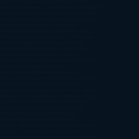
rkness
Deborah Install
Diana Gabaldon
Dolores
dondo
E. O. Chirovici
E.L. James
Eckhart Tolle
Eduardo
ndoza
Elena Montagud
Elísabet Benavent
Elisabeth
ft
Elisabeth Kostova
Emma Cline
Enric Pardo
Erin
rgenstern
Erin Watt
Ernest Cline
Ernesto
bato
Estefanía Salyers
Federico Moccia
Fernando
amburu
Florencia Bonelli
George R. R. Martin
Gina
al
Gregory Maguire
Haruki Murakami
Helen
monson
Henning Mankell
Henry James
Hiromi
wakami
Irene Hall
Isabel Keats
J. Lynn
J.K.
wling
Jacinto Rey
Jack Thorne
Jamie McGuire
Jeff
ndsay
Jeff VanderMeer
Jennifer L.
mentrout
Jennifer Niven
Jenny Han
Jessica
ompson
Jill Santopolo
Joe Abercrombie
Joe Hill
Joël
cker
John Connolly
John Katzenbach
John
fany
Jojo Moyes
Jonathan Safran Foer
Jose Carlos
moza
Jose Luis Sampedro
José Saramago
Karen Marie
ning
Katharine McGee
Katherine Pancol
Katie
an
Katjia Millay
Ken Follet
Ken Follett
Kent
ruf
Khaled Hosseini
Kiera Cass
Koushun
kami
Kristin Hannah
Kyoichi Katayama
L.J.
ith
Laini Taylor
Laura Kinsale
Laura Norton
Laura
ño
Laurell K. Hamilton
Lauren Groff
Lauren
ver
Lauren Willig
Leisa Rayven
Lena Valenti
Leylah