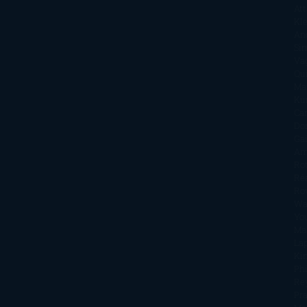
Att
Kl
An
Si
Va
Qu
Ma
Ku
Car
Do
Ga
Am
Ro
Ré
Ro
Wa
Yo
Ma
La
Kin
Phi
Re
Pra