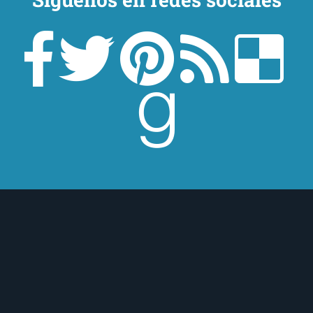
los protagonistas.
e lo cómico y lo
n la realidad y la
la que el amor se nos
aras, como la niña
ino, dolor y disfrute…
r?