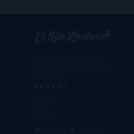
Un lector en la sombra. Escribo por
escribir. Recomiendo libros. Blanco y en
botella. ¿Qué queréis más? Leed y no veáis
tanta tele. O leed mientras veis la tele, que
eso es muy sano.
Sobre mí
Aviso Legal
Contacto
Editoriales
Ayúdame
2016. Creado con
por
El Ojo Lector
.