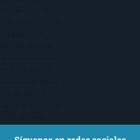
 uso de razón: vivir en
or de adolescencia lo
sta, aventurera,
 fuera del pequeño
 de épocas convulsas y
es, París, Tokio o
e escenarios, ambos
rse sin llegar a
ta danza de encuentros
sidad del relato
 verdadera fusión del
Síguenos en redes sociales