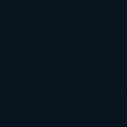
suspense
Novela Negra y
Re
Policiaca
Ocasiones
Me
especiales
Otros
Películas
Premio
Cra
Planeta
Próximas Publicaciones
Realismo
Mo
Mágico
Realista
Recomendaciones
Reseñas
Romance
Sá
paranormal
Romántica
Romántica
Ar
Victoriana
Sagas
Segunda
Per
mano
Sentimental
Series
Sobrevivir a una
Si
novela
Terror
Test
Thriller
Trilogías
Uncategorized
Ya
Ka
a la venta
Young Adults
¡No me gusta!
Ro
Li
Ar
Th
Di
Tif
So
Mo
Kh
Ha
Ta
Sm
Nu
Oli