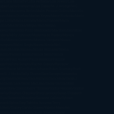
ar
Liane Moriarty
Lidia Herbada
Lisa Jewell
Lisa
eypas
Lucía Etxebarria
Luz Gabás
M. J. Arlidge
M.C.
drews
Macarena Berlín
Malin Persson Giolito
Marcello
moni
María Dueñas
Marian Keyes
Marie Rutkoski
Mario
gas Llosa
Marta Estrada
Marta Francés
Marta
intín
Max Brooks
Megan Hart
Megan
xwell
Mercedes Pinto Maldonado
Mia Sheridan
Milan
ndera
Milly Johnson
Moderna de Pueblo
Mónica
illo
Mónica Gutiérrez
Mónica Vázquez
Naiara
mínguez
Nalini Singh
Naomi Novik
Neil
iman
Nicolas Barreau
Nicole Williams
Noelia
arillo
Pamela Aidan
Patrick Ness
Patrick
thfuss
Paul Auster
Paula Hawkins
Pauline
age
Paullina Simons
Rachel Gibson
Rainbow
well
Raine Miller
Robin Schone
Robin Scoresby
Ruth
re
S. J. Hooks
Sally Thorne
Sam Savage
Samantha
ung
Sandra Brown
Sara Ballarín
Sara Mesa
Sarah J.
as
Sarah Lark
Sarah MacLean
Saray García
Shari
pena
Shea Olsen
Sherry Thomas
Sophie Hannah
Sophie
sella
Stephen Chbosky
Stieg Larsson
Susan Elizabeth
llips
Susanna Kearsley
Suzanne Collins
Sylvain
ynard
Sylvia Day
Tabitha Suzuma
Terry
tchett
Tracey Garvis Graves
Valerio Massimo
nfredi
Veronica Rossi
Xuso Jones
Zahara