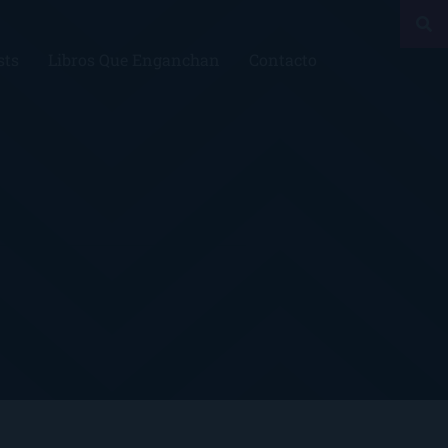
sts
Libros Que Enganchan
Contacto