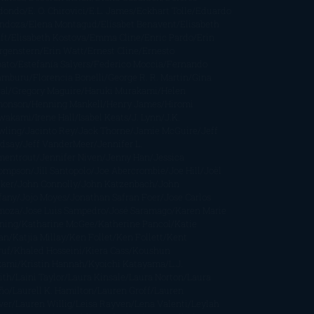
dondo
E. O. Chirovici
E.L. James
Eckhart Tolle
Eduardo
ndoza
Elena Montagud
Elísabet Benavent
Elisabeth
ft
Elisabeth Kostova
Emma Cline
Enric Pardo
Erin
rgenstern
Erin Watt
Ernest Cline
Ernesto
bato
Estefanía Salyers
Federico Moccia
Fernando
amburu
Florencia Bonelli
George R. R. Martin
Gina
al
Gregory Maguire
Haruki Murakami
Helen
monson
Henning Mankell
Henry James
Hiromi
wakami
Irene Hall
Isabel Keats
J. Lynn
J.K.
wling
Jacinto Rey
Jack Thorne
Jamie McGuire
Jeff
ndsay
Jeff VanderMeer
Jennifer L.
mentrout
Jennifer Niven
Jenny Han
Jessica
ompson
Jill Santopolo
Joe Abercrombie
Joe Hill
Joël
cker
John Connolly
John Katzenbach
John
fany
Jojo Moyes
Jonathan Safran Foer
Jose Carlos
moza
Jose Luis Sampedro
José Saramago
Karen Marie
ning
Katharine McGee
Katherine Pancol
Katie
an
Katjia Millay
Ken Follet
Ken Follett
Kent
ruf
Khaled Hosseini
Kiera Cass
Koushun
kami
Kristin Hannah
Kyoichi Katayama
L.J.
ith
Laini Taylor
Laura Kinsale
Laura Norton
Laura
ño
Laurell K. Hamilton
Lauren Groff
Lauren
ver
Lauren Willig
Leisa Rayven
Lena Valenti
Leylah