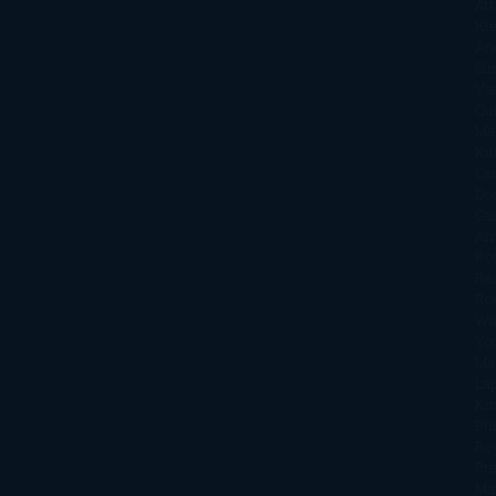
Att
Kl
An
Si
Va
Qu
Ma
Ku
Car
Do
Ga
Am
Ro
Ré
Ro
Wa
Yo
Ma
La
Kin
Phi
Re
Pra
Ma