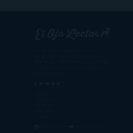
Un lector en la sombra. Escribo por
escribir. Recomiendo libros. Blanco y en
botella. ¿Qué queréis más? Leed y no veáis
tanta tele. O leed mientras veis la tele, que
eso es muy sano.
Sobre mí
Aviso Legal
Contacto
Editoriales
Ayúdame
2016. Creado con
por
El Ojo Lector
.