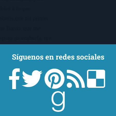
bles a lo que
sabréis que mi primer
ie Travis, que me
spués de acabarla, me
s de leer más de sus
Síguenos en redes sociales